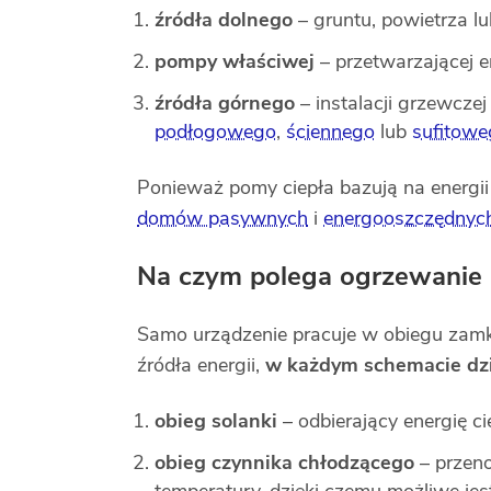
źródła dolnego
– gruntu, powietrza l
pompy właściwej
– przetwarzającej e
źródła górnego
– instalacji grzewcze
podłogowego
,
ściennego
lub
sufitowe
Ponieważ pomy ciepła bazują na energii
domów pasywnych
i
energooszczędnyc
Na czym polega ogrzewanie 
Samo urządzenie pracuje w obiegu zamkn
źródła energii,
w każdym schemacie dzia
obieg solanki
– odbierający energię ci
obieg czynnika chłodzącego
– przeno