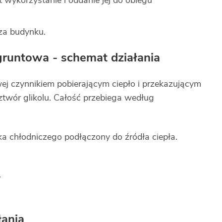
 wykorzystanie i oddanie jej do obiegu
za budynku.
runtowa - schemat działania
j czynnikiem pobierającym ciepło i przekazującym
ztwór glikolu. Całość przebiega według
ka chłodniczego podłączony do źródła ciepła.
.
ania