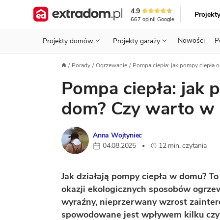
4.9
Projekt
667
opinii
Google
Nowości
P
Projekty domów
Projekty garaży
KONDYGNACJE
PRZED BUDOWĄ - ETAP 1
STANOWISKA
Porady
Ogrzewanie
Pompa ciepła: jak pompy ciepła o
Projekty domów
Parterowe
Piętrowe
Projekty garaży
do 70 m²
Pompa ciepła: jak 
POWIERZCHNIA
WYBIERAM PROJEKT - ETAP 2
TYP
Działka
GARAŻ
BUDUJĘ DOM - ETAP 3
DACH
dom? Czy warto w 
Technol
DACH
URZĄDZAM DOM - ETAP 4
Zobacz wszystkie kategorie
Anna Wojtyniec
KONSTRUKCJA
PRZEPISY I FORMALNOŚCI
04.08.2025
12 min. czytania
•
STYL
FINANSE I KOSZTY
Jak działają pompy ciepła w domu? To 
ZABUDOWA
OZE
okazji ekologicznych sposobów ogrzew
ENERGOOSZCZĘDNOŚĆ
PLEBISCYT EXTRAPROJEKT
wyraźny, nieprzerwany wzrost zainter
spowodowane jest wpływem kilku czy
DODATKOWE ELEMENTY
AKADEMIA EXTRADOM.PL