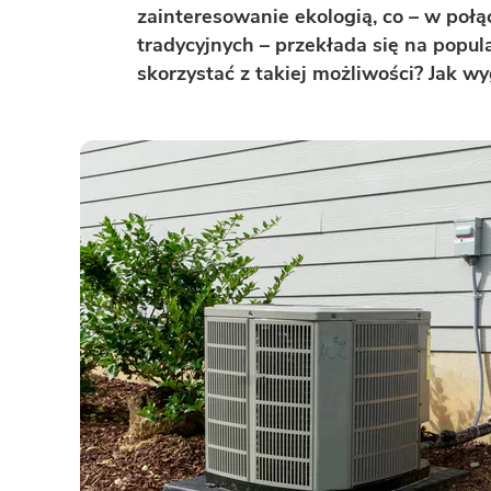
zainteresowanie ekologią, co – w poł
BAZA WIEDZY
Zobacz wszystkie kategorie
tradycyjnych – przekłada się na popu
skorzystać z takiej możliwości? Jak wy
Zobacz wszystkie porady