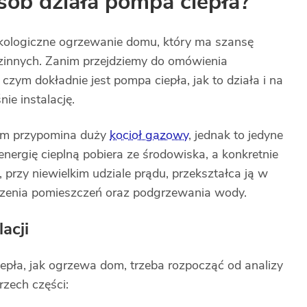
osób działa pompa ciepła?
kologiczne ogrzewanie domu, który ma szansę
zinnych. Zanim przejdziemy do omówienia
ym dokładnie jest pompa ciepła, jak to działa i na
ie instalację.
em przypomina duży
kocioł gazowy
, jednak to jedyne
nergię cieplną pobiera ze środowiska, a konkretnie
 przy niewielkim udziale prądu, przekształca ją w
odzenia pomieszczeń oraz podgrzewania wody.
acji
epła, jak ogrzewa dom, trzeba rozpocząć od analizy
trzech części: