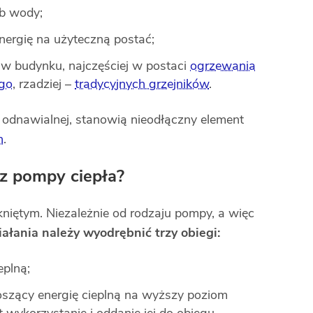
ub wody;
nergię na użyteczną postać;
j w budynku, najczęściej w postaci
ogrzewania
go
, rzadziej –
tradycyjnych grzejników
.
 odnawialnej, stanowią nieodłączny element
h
.
z pompy ciepła?
iętym. Niezależnie od rodzaju pompy, a więc
łania należy wyodrębnić trzy obiegi:
eplną;
szący energię cieplną na wyższy poziom