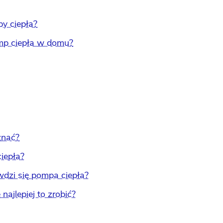
y ciepła?
omp ciepła w domu?
znać?
iepła?
dzi się pompa ciepła?
ajlepiej to zrobić?