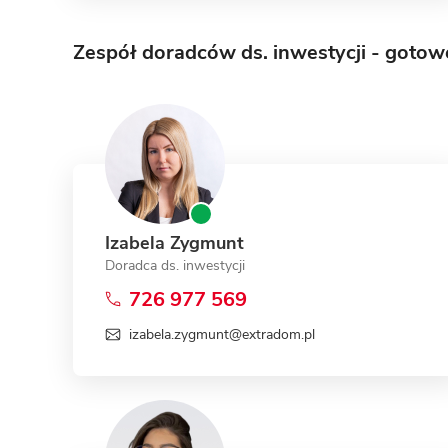
Zespół doradców ds. inwestycji - goto
Izabela Zygmunt
Doradca ds. inwestycji
726 977 569
izabela.zygmunt@extradom.pl