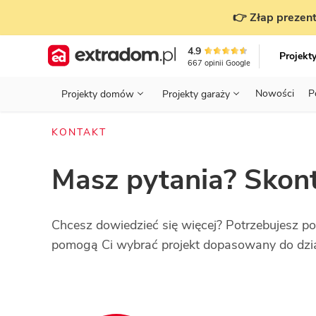
👉 Złap prezent
4.9
Projekt
667
opinii
Google
Nowości
P
Projekty domów
Projekty garaży
KONDYGNACJE
PRZED BUDOWĄ - ETAP 1
STANOWISKA
KONTAKT
Projekty domów
Parterowe
Piętrowe
Projekty garaży
do 70 m²
POWIERZCHNIA
WYBIERAM PROJEKT - ETAP 2
TYP
Działka
Masz pytania? Skont
GARAŻ
BUDUJĘ DOM - ETAP 3
DACH
Technol
DACH
URZĄDZAM DOM - ETAP 4
Zobacz wszystkie kategorie
Chcesz dowiedzieć się więcej? Potrzebujesz p
KONSTRUKCJA
PRZEPISY I FORMALNOŚCI
pomogą Ci wybrać projekt dopasowany do dział
STYL
FINANSE I KOSZTY
ZABUDOWA
OZE