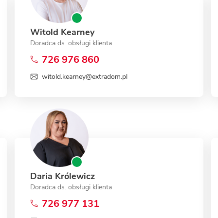
Witold Kearney
Doradca ds. obsługi klienta
726 976 860
witold.kearney@extradom.pl
Daria Królewicz
Doradca ds. obsługi klienta
726 977 131