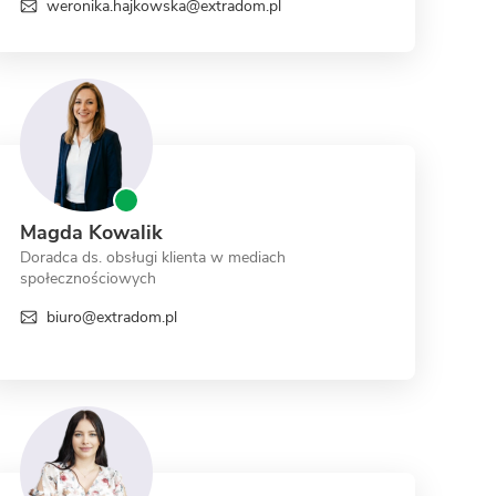
weronika.hajkowska@extradom.pl
Magda Kowalik
Doradca ds. obsługi klienta w mediach
społecznościowych
biuro@extradom.pl