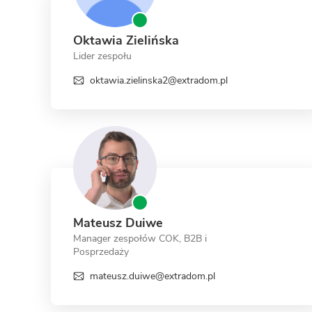
Oktawia Zielińska
Lider zespołu
oktawia.zielinska2@extradom.pl
Mateusz Duiwe
Manager zespołów COK, B2B i
Posprzedaży
mateusz.duiwe@extradom.pl