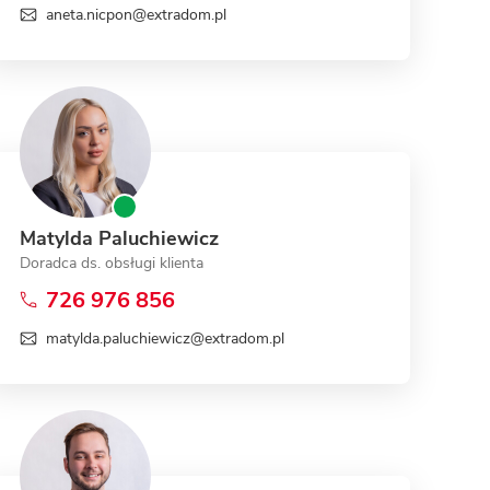
aneta.nicpon@extradom.pl
Matylda Paluchiewicz
Doradca ds. obsługi klienta
726 976 856
matylda.paluchiewicz@extradom.pl