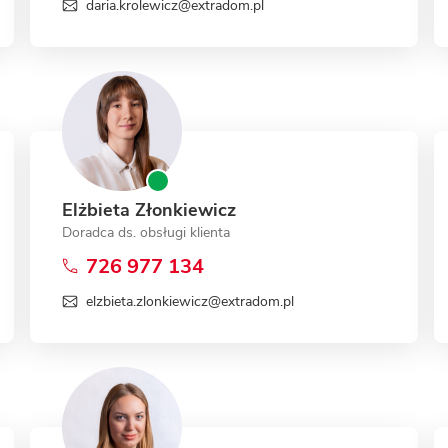
daria.krolewicz@extradom.pl
Elżbieta Złonkiewicz
Doradca ds. obsługi klienta
726 977 134
elzbieta.zlonkiewicz@extradom.pl