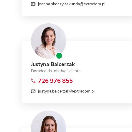
joanna.skoczylaskunda@extradom.pl
Justyna Balcerzak
Doradca ds. obsługi klienta
726 976 855
justyna.balcerzak@extradom.pl