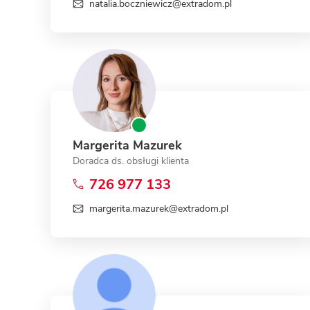
natalia.boczniewicz@extradom.pl
Margerita Mazurek
Doradca ds. obsługi klienta
726 977 133
margerita.mazurek@extradom.pl