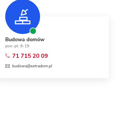
Dom pasywny
- co to znaczy
Budowa domów
pon.-pt. 8-19
71 715 20 09
budowa@extradom.pl