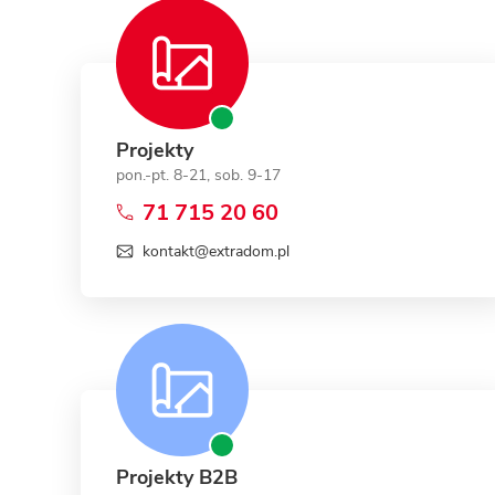
ENERGOOSZCZĘDNOŚĆ
PLEBISCYT EXTRAPROJEKT
DODATKOWE ELEMENTY
AKADEMIA EXTRADOM.PL
BAZA WIEDZY
Zobacz wszystkie kategorie
Zobacz wszystkie porady
Projekty
pon.-pt. 8-21, sob. 9-17
71 715 20 60
kontakt@extradom.pl
Projekty B2B