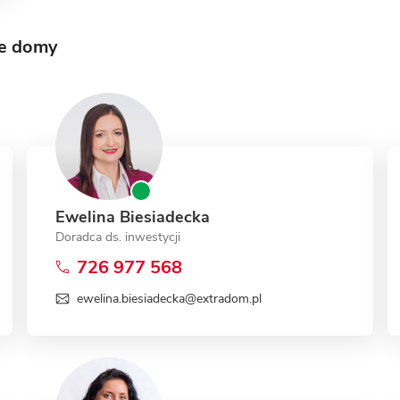
we domy
Ewelina Biesiadecka
Doradca ds. inwestycji
726 977 568
ewelina.biesiadecka@extradom.pl