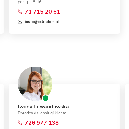
pon.-pt. 8-16
71 715 20 61
biuro@extradom.pl
Iwona Lewandowska
Doradca ds. obsługi klienta
726 977 138