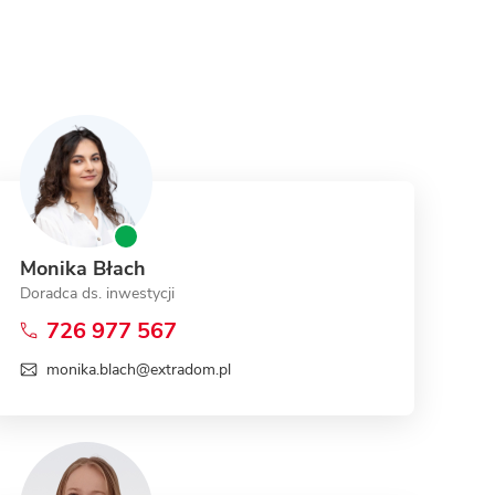
Monika Błach
Doradca ds. inwestycji
726 977 567
monika.blach@extradom.pl