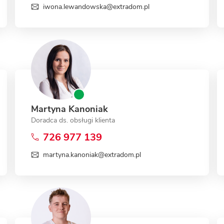
iwona.lewandowska@extradom.pl
Martyna Kanoniak
Doradca ds. obsługi klienta
726 977 139
martyna.kanoniak@extradom.pl