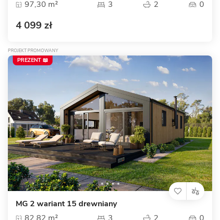
97,30 m²
3
2
0
4 099 zł
PROJEKT PROMOWANY
PREZENT 📖
MG 2 wariant 15 drewniany
82,82 m²
3
2
0