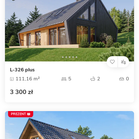
L-326 plus
111,16 m²
5
2
0
3 300 zł
PREZENT 📖