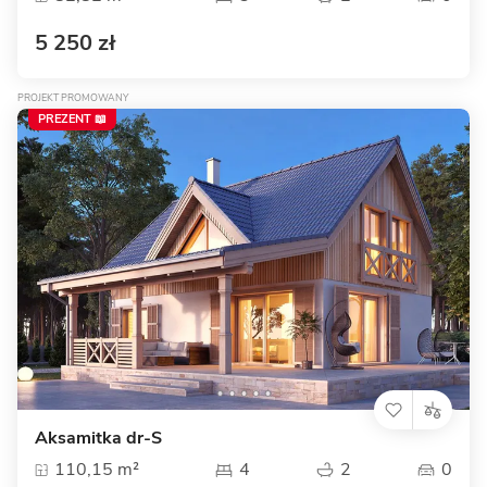
5 250 zł
PROJEKT PROMOWANY
PREZENT 📖
Aksamitka dr-S
110,15 m²
4
2
0