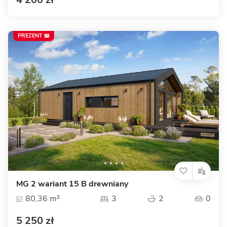
PREZENT 📖
MG 2 wariant 15 B drewniany
80,36 m²
3
2
0
5 250 zł