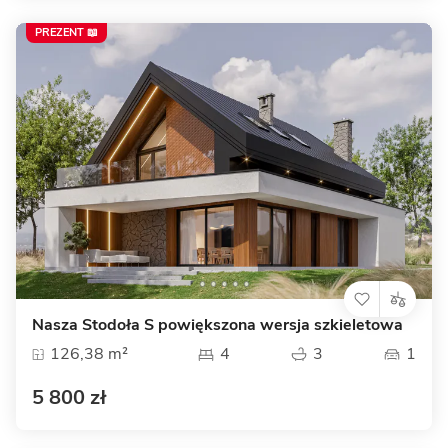
PREZENT 📖
Nasza Stodoła S powiększona wersja szkieletowa
126,38 m²
4
3
1
5 800 zł