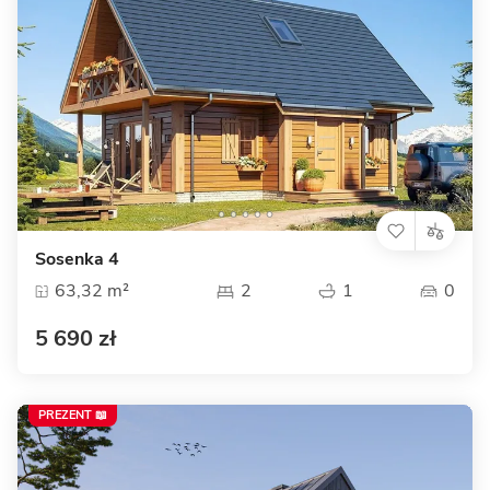
Sosenka 4
63,32 m²
2
1
0
5 690 zł
PREZENT 📖