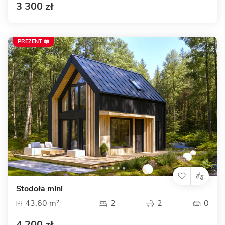
3 300 zł
PREZENT 📖
Stodoła mini
43,60 m²
2
2
0
4 200 zł