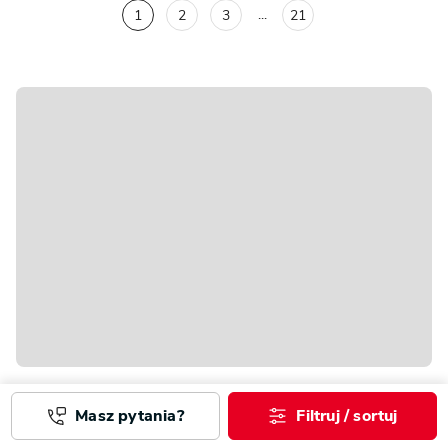
...
1
2
3
21
Porady
Masz pytania?
Filtruj / sortuj
PROJEKT DOMU