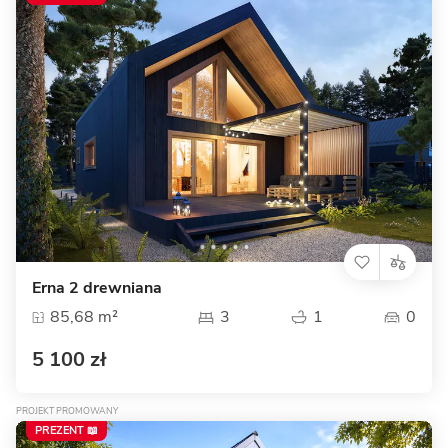
Erna 2 drewniana
85,68 m²
3
1
0
5 100 zł
PROJEKT PROMOWANY
PREZENT 📖