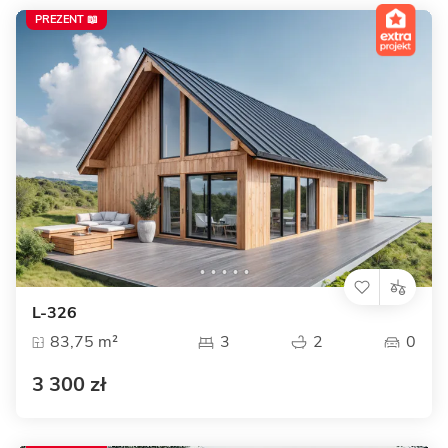
PREZENT 📖
L-326
83,75 m²
3
2
0
3 300 zł