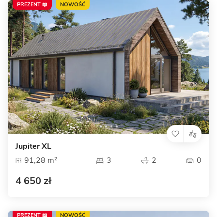
PREZENT 📖
NOWOŚĆ
Jupiter XL
91,28 m²
3
2
0
4 650 zł
PREZENT 📖
NOWOŚĆ