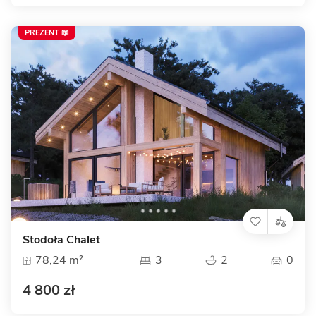
PREZENT 📖
Stodoła Chalet
78,24 m²
3
2
0
4 800 zł