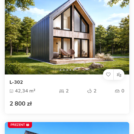
L-302
42,34 m²
2
2
0
2 800 zł
PREZENT 📖