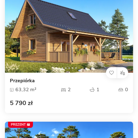
Przepiórka
63,32 m²
2
1
0
5 790 zł
PREZENT 📖