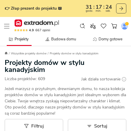
31
17
21
👉 Złap prezent do projektu 📖
godz.
min.
sek.
4.9
667
opinii
Projekty
Budowa domu
Domy gotowe
Wszystkie projekty domów
Projekty domów w stylu kanadyjskim
Projekty domów w stylu
kanadyjskim
Liczba projektów:
609
Jak działa sortowanie
Jeżeli marzysz o przytulnym, drewnianym domu, to nasza kolekcja
projektów domów w stylu kanadyjskim jest idealnym wyborem dla
Ciebie. Twoje wnętrza zyskają niepowtarzalny charakter i klimat.
Oto powód, dlaczego nasze projekty domów w stylu kanadyjskim
są coraz bardziej popularne!
Filtruj
Sortuj