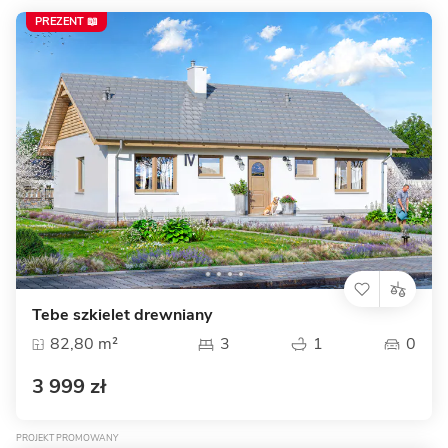
PREZENT 📖
Tebe szkielet drewniany
82,80 m²
3
1
0
3 999 zł
PROJEKT PROMOWANY