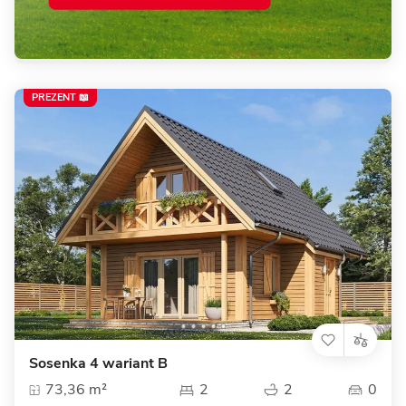
PREZENT 📖
Sosenka 4 wariant B
73,36 m²
2
2
0