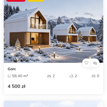
Gorc
58,40 m²
2
2
0
4 500 zł