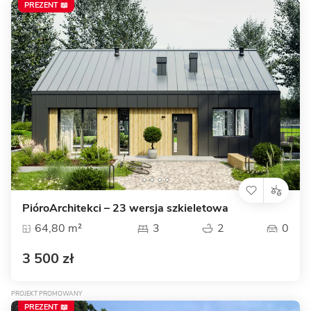
PREZENT 📖
PióroArchitekci – 23 wersja szkieletowa
64,80 m²
3
2
0
3 500 zł
PROJEKT PROMOWANY
PREZENT 📖