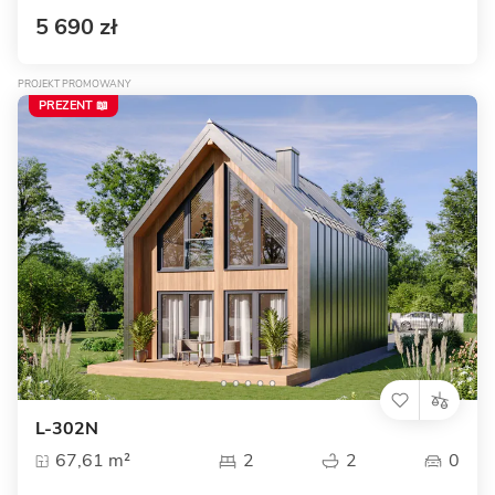
5 690 zł
PROJEKT PROMOWANY
PREZENT 📖
L-302N
67,61 m²
2
2
0