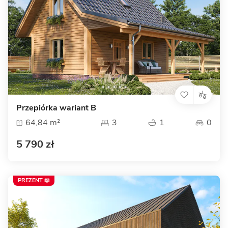
Przepiórka wariant B
64,84 m²
3
1
0
5 790 zł
PREZENT 📖