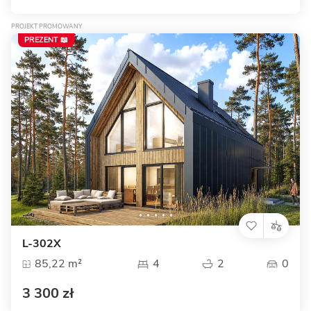
PROJEKT PROMOWANY
PREZENT 📖
L-302X
85,22 m²
4
2
0
3 300 zł