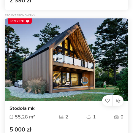
2 390 zł
PROJEKT PROMOWANY
PREZENT 📖
Stodoła mk
55,28 m²
2
1
0
5 000 zł