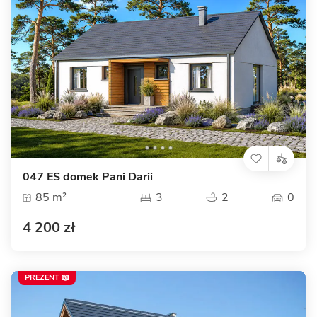
047 ES domek Pani Darii
85 m²
3
2
0
4 200 zł
PREZENT 📖