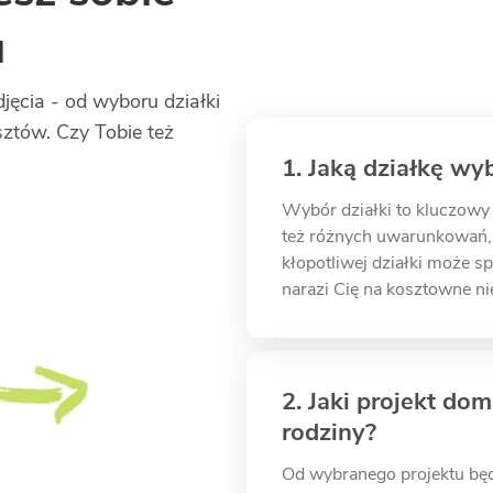
u
ęcia - od wyboru działki
osztów. Czy Tobie też
1. Jaką działkę wy
Wybór działki to kluczowy 
też różnych uwarunkowań, 
kłopotliwej działki może s
narazi Cię na kosztowne ni
2. Jaki projekt do
rodziny?
Od wybranego projektu będz