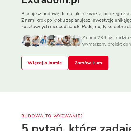
ENERGOOSZCZĘDNOŚĆ
PLEBISCYT EXTRAPROJEKT
DODATKOWE ELEMENTY
AKADEMIA EXTRADOM.PL
Planujesz budowę domu, ale nie wiesz, od czego zac
Z nami krok po kroku zaplanujesz inwestycję unikają
BAZA WIEDZY
Zobacz wszystkie kategorie
kosztownych niespodzianek. Podejmuj tylko dobre de
Zobacz wszystkie porady
Z nami 236 tys. rodzin
wymarzony projekt do
Więcej o kursie
Zamów kurs
BUDOWA TO WYZWANIE?
5 pytań, które zadaj