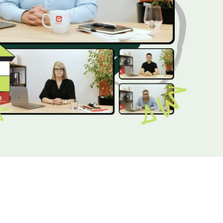
Dom pasywny
- co to znaczy