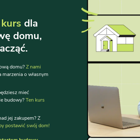
 kurs
dla
owę domu,
acząć.
udową domu?
Z nami
ia marzenia o własnym
będziesz mieć
cie budowy?
Ten kurs
 nad jej zakupem? Z
 aby postawić swój dom!
d startem budowy