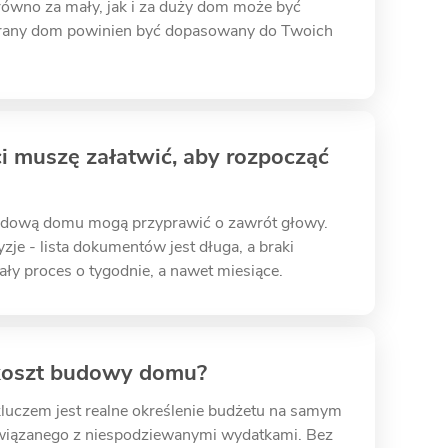
Zarówno za mały, jak i za duży dom może być
brany dom powinien być dopasowany do Twoich
ci muszę załatwić, aby rozpocząć
udową domu mogą przyprawić o zawrót głowy.
zje - lista dokumentów jest długa, a braki
ły proces o tygodnie, a nawet miesiące.
 koszt budowy domu?
kluczem jest realne określenie budżetu na samym
 związanego z niespodziewanymi wydatkami. Bez