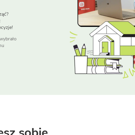
ząć?
c
cyzje!
 wybrało
mu
esz sobie