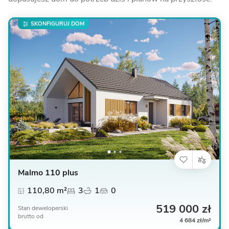
SKONFIGURUJ DOM
Malmo 110 plus
110,80 m²
3
1
0
519 000 zł
Stan deweloperski
brutto
od
4 684 zł/m²