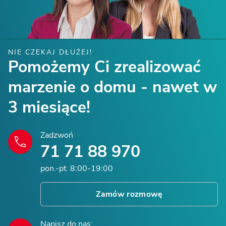
spójny zestaw opcji i wariantów, dzięki czemu
podstawie realnych potrzeb inwestorów i jest
inwestor może porównywać domy w jednym
częścią kompletnego procesu budowy domu
narzędziu i od razu zobaczyć ich cenę w
gotowego oferowanego przez Extradom.pl.
wybranej konfiguracji.
NIE CZEKAJ DŁUŻEJ!
Pomożemy Ci zrealizować
marzenie o domu - nawet w
3 miesiące!
Zadzwoń
71 71 88 970
pon.-pt. 8:00-19:00
Zamów rozmowę
Napisz do nas: