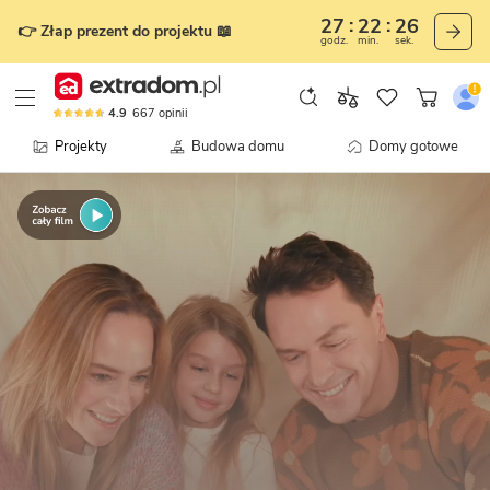
27
22
21
👉 Złap prezent do projektu 📖
godz.
min.
sek.
4.9
667
opinii
Projekty
Budowa domu
Domy gotowe