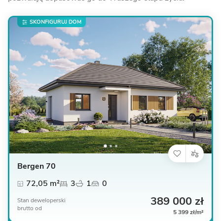
SKONFIGURUJ DOM
Bergen 70
72,05 m²
3
1
0
389 000 zł
Stan deweloperski
brutto
od
5 399 zł/m²