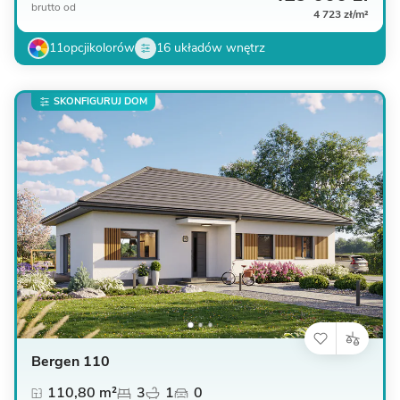
brutto
od
4 723 zł/m²
11
opcji
kolorów
16 układów wnętrz
SKONFIGURUJ DOM
Bergen 110
110,80 m²
3
1
0