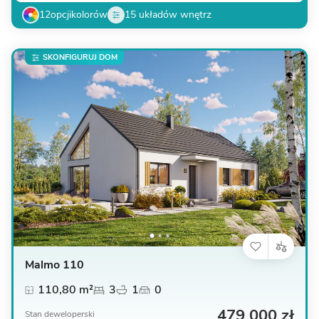
12
opcji
kolorów
15 układów wnętrz
SKONFIGURUJ DOM
Malmo 110
110,80 m²
3
1
0
479 000 zł
Stan deweloperski