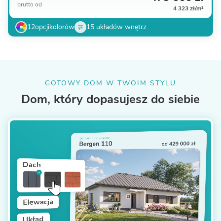
brutto
od
4 323 zł/m²
12
opcji
kolorów
15 układów wnętrz
GOTOWY DOM W TWOIM STYLU
Dom, który dopasujesz do siebie