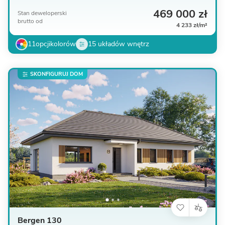
469 000 zł
Stan deweloperski
brutto
od
4 233 zł/m²
11
opcji
kolorów
15 układów wnętrz
SKONFIGURUJ DOM
Bergen 130