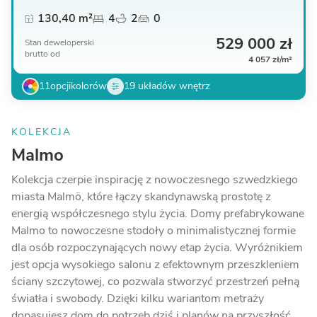
130,40 m²
4
2
0
529 000 zł
Stan deweloperski
brutto
od
4 057 zł/m²
11
opcji
kolorów
19 układów wnętrz
KOLEKCJA
Malmo
Kolekcja czerpie inspirację z nowoczesnego szwedzkiego
miasta Malmö, które łączy skandynawską prostotę z
energią współczesnego stylu życia. Domy prefabrykowane
Malmo to nowoczesne stodoły o minimalistycznej formie
dla osób rozpoczynających nowy etap życia. Wyróżnikiem
jest opcja wysokiego salonu z efektownym przeszkleniem
ściany szczytowej, co pozwala stworzyć przestrzeń pełną
światła i swobody. Dzięki kilku wariantom metraży
dopasujesz dom do potrzeb dziś i planów na przyszłość.