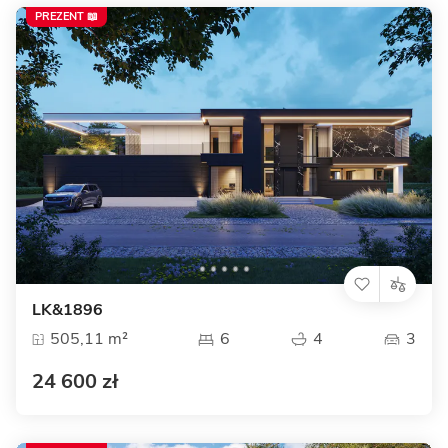
PREZENT 📖
LK&1896
505,11 m²
6
4
3
24 600 zł