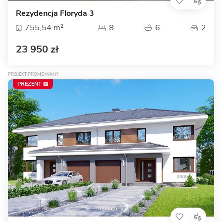
Rezydencja Floryda 3
755,54 m²
8
6
2
23 950 zł
PROJEKT PROMOWANY
PREZENT 📖