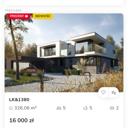
TYLKO U NAS
PREZENT 📖
NOWOŚĆ
LK&1380
326,06 m²
5
5
2
16 000 zł