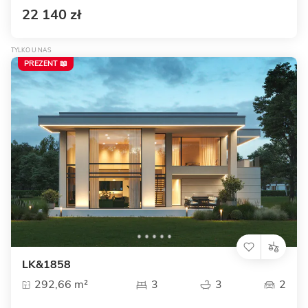
22 140 zł
TYLKO U NAS
PREZENT 📖
LK&1858
292,66 m²
3
3
2