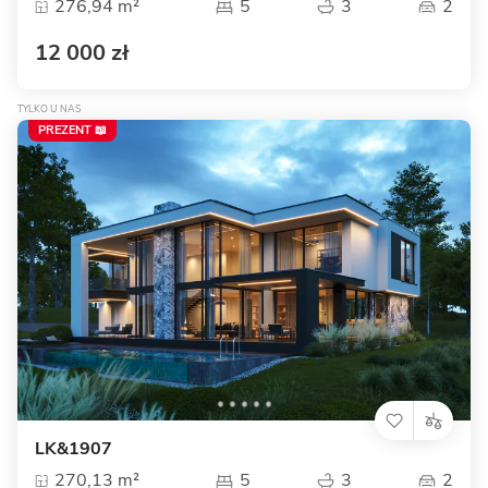
276,94 m²
5
3
2
12 000 zł
TYLKO U NAS
PREZENT 📖
LK&1907
270,13 m²
5
3
2