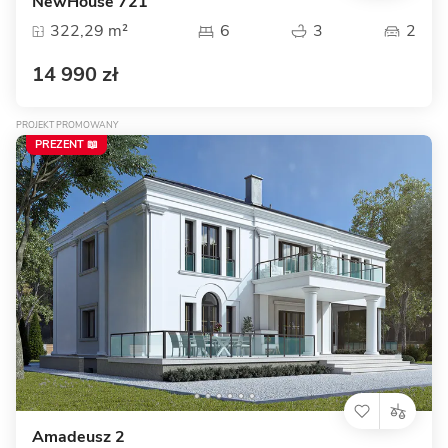
NewHouse 721
322,29 m²
6
3
2
14 990 zł
PROJEKT PROMOWANY
PREZENT 📖
Amadeusz 2