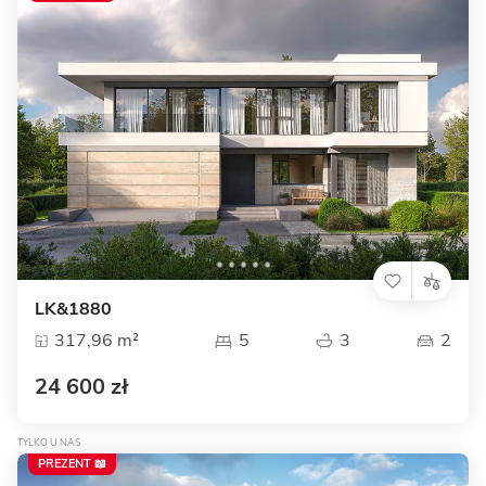
LK&1880
317,96 m²
5
3
2
24 600 zł
TYLKO U NAS
PREZENT 📖