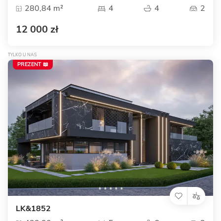
280,84 m²
4
4
2
12 000 zł
TYLKO U NAS
PREZENT 📖
LK&1852