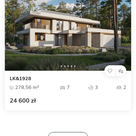
LK&1928
278,56 m²
7
3
2
24 600 zł