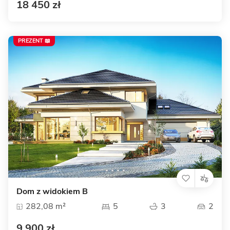
18 450 zł
PREZENT 📖
Dom z widokiem B
282,08 m²
5
3
2
9 900 zł