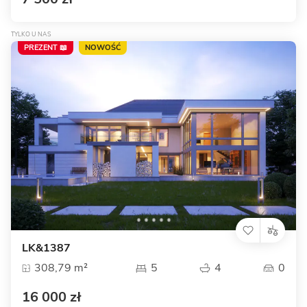
TYLKO U NAS
PREZENT 📖
NOWOŚĆ
LK&1387
308,79 m²
5
4
0
16 000 zł