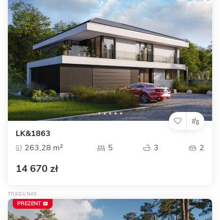
LK&1863
263,28 m²
5
3
2
14 670 zł
TYLKO U NAS
PREZENT 📖