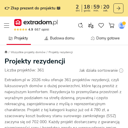
2
18
59
17
👉 Złap prezent do projektu 📖
dni
godz.
min.
sek.
4.9
667
opinii
Projekty
Budowa domu
Domy gotowe
Wszystkie projekty domów
Projekty rezydencji
Projekty rezydencji
Liczba projektów:
361
Jak działa sortowanie
Extradom.pl w 2026 roku oferuje 361 projektów rezydencji, czyli
luksusowych domów o dużej powierzchni, które łączą prestiż z
najwyższym komfortem. Rezydencja to przemyślana przestrzeń z
wyraźnym podziałem na strefę dzienną, prywatną i często
rekreacyjną, zaprojektowana z myślą o reprezentacyjnym
charakterze. Projekt z tej kategorii kupisz już od 4 780 zł, a
szacowany koszt budowy stanu surowego zamkniętego (SSZ)
zaczyna się od 702 000. Każdy projekt dostarczamy z gwarancją
niezmienności ceny i bezpłatną zgodą na wprowadzenie zmian.