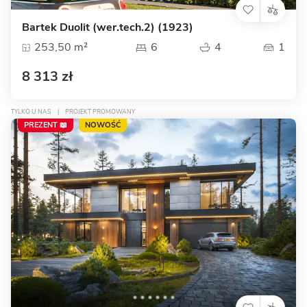
Bartek Duolit (wer.tech.2) (1923)
253,50 m²
6
4
1
8 313 zł
TYLKO U NAS
|
PROJEKT PROMOWANY
PREZENT 📖
NOWOŚĆ