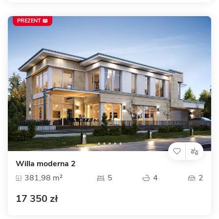
PREZENT 📖
Willa moderna 2
381,98 m²
5
4
2
17 350 zł