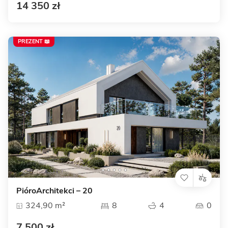
14 350 zł
PREZENT 📖
PióroArchitekci – 20
324,90 m²
8
4
0
7 500 zł