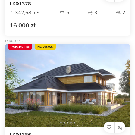
LK&1378
342,68 m²
5
3
2
16 000 zł
TYLKO U NAS
PREZENT 📖
NOWOŚĆ