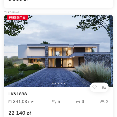
TYLKO U NAS
PREZENT 📖
LK&1838
341,03 m²
5
3
2
22 140 zł