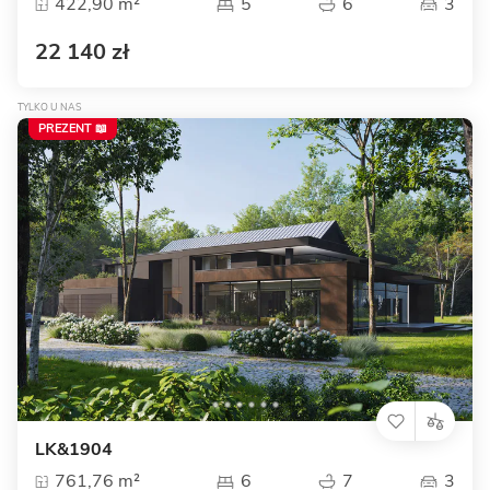
422,90 m²
5
6
3
22 140 zł
TYLKO U NAS
PREZENT 📖
LK&1904
761,76 m²
6
7
3