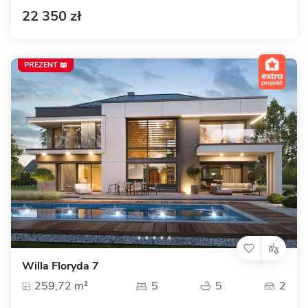
22 350 zł
PREZENT 📖
Willa Floryda 7
259,72 m²
5
5
2