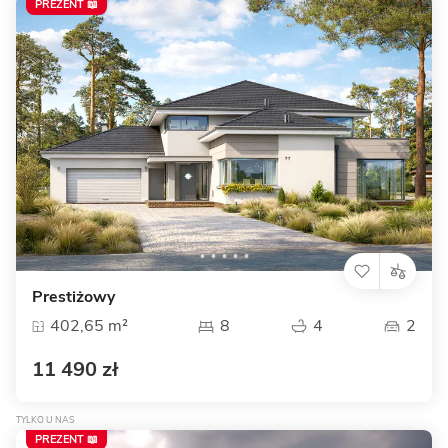
PREZENT 📖
Prestiżowy
402,65 m²
8
4
2
11 490 zł
TYLKO U NAS
PREZENT 📖