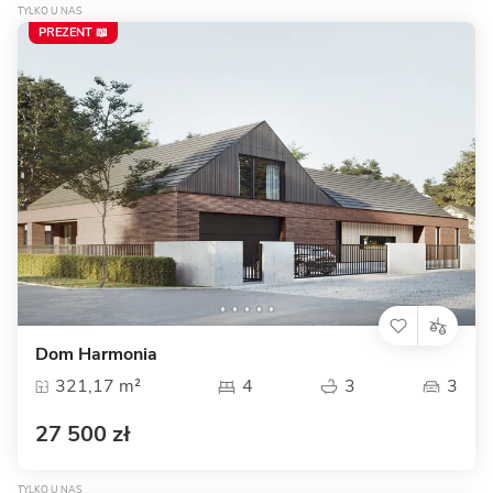
TYLKO U NAS
PREZENT 📖
Dom Harmonia
321,17 m²
4
3
3
27 500 zł
TYLKO U NAS