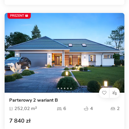
PREZENT 📖
Parterowy 2 wariant B
252,02 m²
6
4
2
7 840 zł