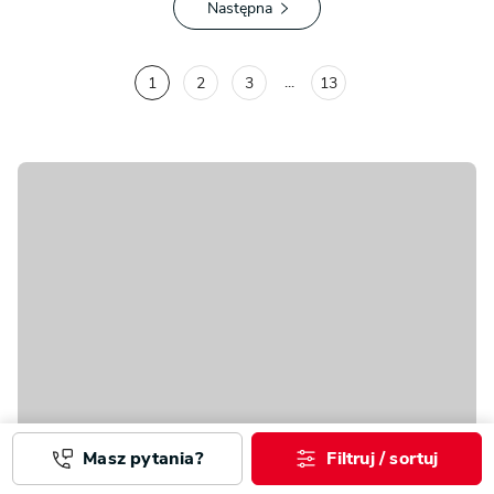
Następna
...
1
2
3
13
Masz pytania?
Filtruj / sortuj