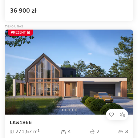
36 900 zł
TYLKO U NAS
PREZENT 📖
LK&1866
271,57 m²
4
2
3