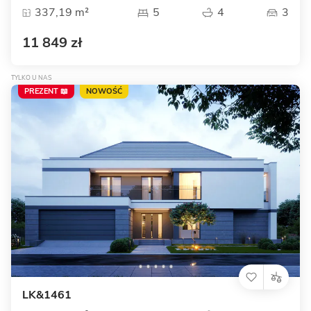
337,19 m²
5
4
3
11 849 zł
TYLKO U NAS
PREZENT 📖
NOWOŚĆ
LK&1461