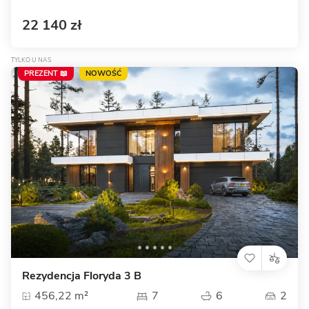
22 140 zł
TYLKO U NAS
PREZENT 📖
NOWOŚĆ
Rezydencja Floryda 3 B
456,22 m²
7
6
2