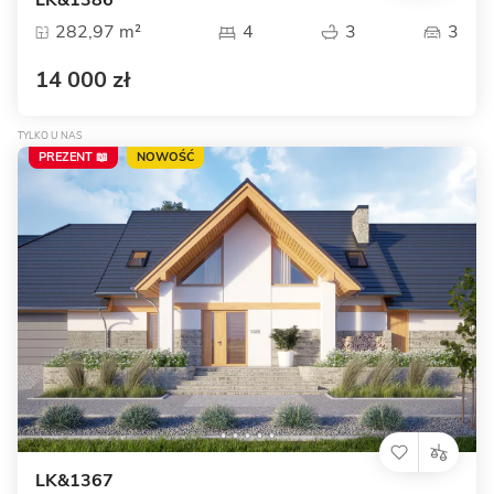
LK&1386
282,97 m²
4
3
3
14 000 zł
TYLKO U NAS
PREZENT 📖
NOWOŚĆ
LK&1367