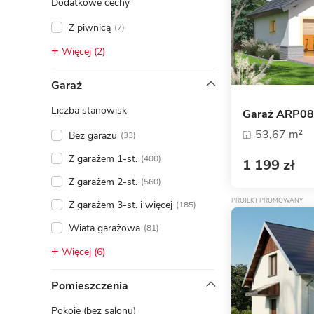
Dodatkowe cechy
Z piwnicą
(7)
Więcej (2)
Garaż
Liczba stanowisk
Garaż ARP08
53,67 m²
Bez garażu
(33)
Z garażem 1-st.
(400)
1 199 zł
Z garażem 2-st.
(560)
PROJEKT PROMOWANY
Z garażem 3-st. i więcej
(185)
Wiata garażowa
(81)
Więcej (6)
Pomieszczenia
Pokoje (bez salonu)