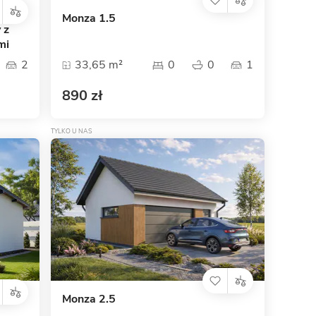
Monza 1.5
 z
mi
2
33,65 m²
0
0
1
890 zł
TYLKO U NAS
Monza 2.5