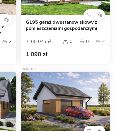
G195 garaż dwustanowiskowy z
 z
pomieszczeniami gospodarczymi
m
2
65,04 m²
0
0
2
1 090 zł
TYLKO U NAS