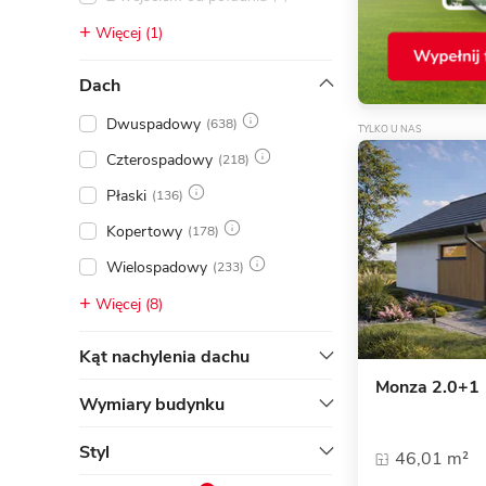
Więcej (1)
Dach
Dwuspadowy
(638)
TYLKO U NAS
Czterospadowy
(218)
Płaski
(136)
Kopertowy
(178)
Wielospadowy
(233)
Więcej (8)
Kąt nachylenia dachu
Monza 2.0+1
Wymiary budynku
Styl
46,01 m²