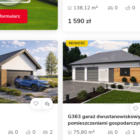
138,12 m²
0
0
1 590 zł
NOWOŚĆ
G363 garaż dwustanowiskowy
pomieszczeniami gospodarczy
0
0
2
75,80 m²
0
1