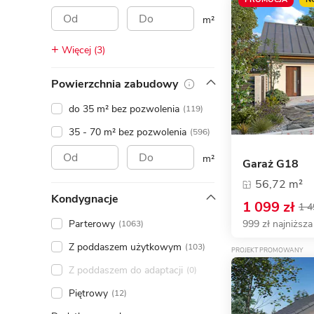
ENERGOOSZCZĘDNOŚĆ
PLEBISCYT EXTRAPROJEKT
m²
DODATKOWE ELEMENTY
AKADEMIA EXTRADOM.PL
Więcej (3)
BAZA WIEDZY
Zobacz wszystkie kategorie
Powierzchnia zabudowy
Zobacz wszystkie porady
do 35 m² bez pozwolenia
(119)
35 - 70 m² bez pozwolenia
(596)
m²
Garaż G18
56,72 m²
Kondygnacje
1 099 zł
1 4
Parterowy
999 zł najniższa
(1063)
Z poddaszem użytkowym
(103)
PROJEKT PROMOWANY
Z poddaszem do adaptacji
(0)
Piętrowy
(12)