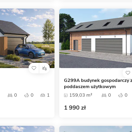
G299A budynek gospodarczy 
poddaszem użytkowym
0
0
1
159,03 m²
0
0
1 990 zł