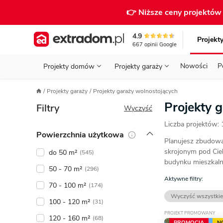
👉 Niższe ceny projektó
4.9
Projekt
667
opinii
Google
Nowości
P
Projekty domów
Projekty garaży
KONDYGNACJE
PRZED BUDOWĄ - ETAP 1
STANOWISKA
Projekty garaży
Projekty garaży wolnostojących
Projekty domów
Parterowe
Piętrowe
Projekty garaży
do 70 m²
Projekty 
Filtry
POWIERZCHNIA
WYBIERAM PROJEKT - ETAP 2
TYP
Wyczyść
Działka
Liczba projektów:
GARAŻ
BUDUJĘ DOM - ETAP 3
DACH
Powierzchnia użytkowa
Technol
Planujesz zbudowa
DACH
URZĄDZAM DOM - ETAP 4
Zobacz wszystkie kategorie
skrojonym pod Cieb
do 50 m²
(545)
budynku mieszkaln
KONSTRUKCJA
PRZEPISY I FORMALNOŚCI
50 - 70 m²
(296)
Aktywne filtry:
70 - 100 m²
STYL
FINANSE I KOSZTY
(174)
Wyczyść wszystkie
100 - 120 m²
(31)
ZABUDOWA
OZE
PROJEKT PROMOWANY
120 - 160 m²
(68)
PROMOCJA
N