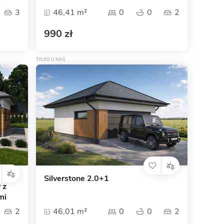
3
46,41 m²
0
0
2
990 zł
TYLKO U NAS
Silverstone 2.0+1
 z
mi
2
46,01 m²
0
0
2