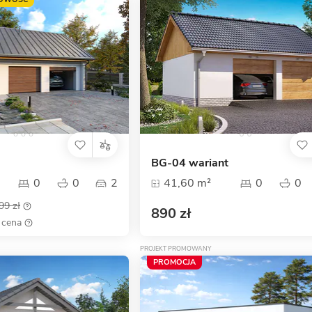
BG-04 wariant
0
0
2
41,60 m²
0
0
99 zł
890 zł
 cena
PROJEKT PROMOWANY
PROMOCJA