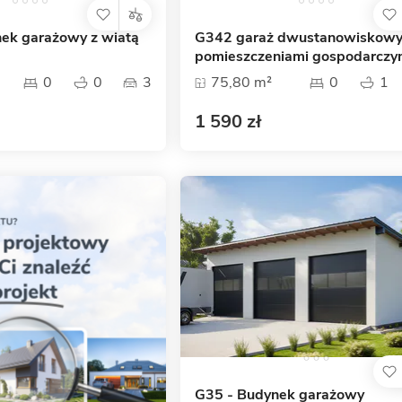
ek garażowy z wiatą
G342 garaż dwustanowiskowy
pomieszczeniami gospodarczy
0
0
3
75,80 m²
0
1
1 590 zł
G35 - Budynek garażowy