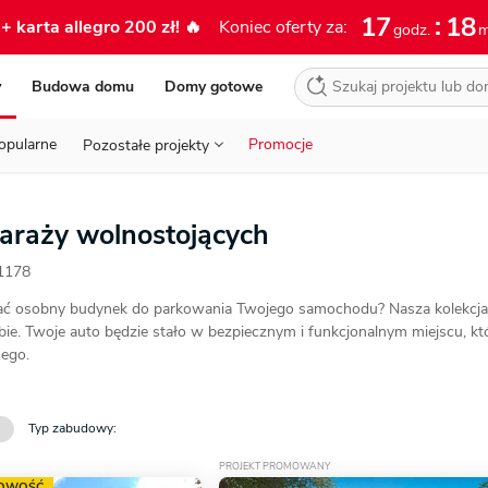
17
18
w
+ karta allegro 200 zł!
🔥
Koniec oferty za:
godz.
m
y
Budowa domu
Domy gotowe
71 7
opularne
Promocje
Pozostałe projekty
pon.-
Czat
GOSPODARCZE
NOWOŚĆ
Pozostałe projekty
70 - 100 m²
Porady
100 - 130 m²
Akademia
od 130 m²
kont
Projekty domów
parterowych
Projekty garaży
jednostanowiskowych
garaży wolnostojących
REKREACYJNE
1178
Projekty domów
z poddaszem użytkowym
Projekty garaży
dwustanowiskowych
Kontakt
USŁUGOWE
ogie budowlane
ć osobny budynek do parkowania Twojego samochodu? Nasza kolekcja 
Dostawa 
DLA BIZNESU
Projekty domów
z poddaszem do adaptacji
Projekty garaży
wielostanowiskowych
ie. Twoje auto będzie stało w bezpiecznym i funkcjonalnym miejscu, kt
ego.
Extradod
ROLNICZE
Projekty domów
piętrowych
Wszystkie porady na tym etapie
Adaptacj
Wszystkie projekty garaży
Zobacz wszystkie kategorie
Typ zabudowy:
Wszystkie projekty domów
PROJEKT PROMOWANY
OWOŚĆ