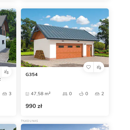
G354
z
3
47,58 m²
0
0
2
990 zł
TYLKO U NAS