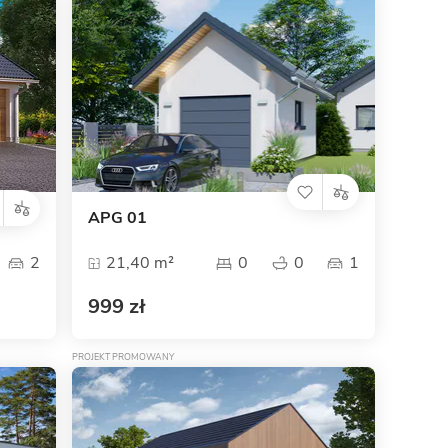
Dom pasywny
- co to znaczy
APG 01
2
21,40 m²
0
0
1
999 zł
PROJEKT PROMOWANY