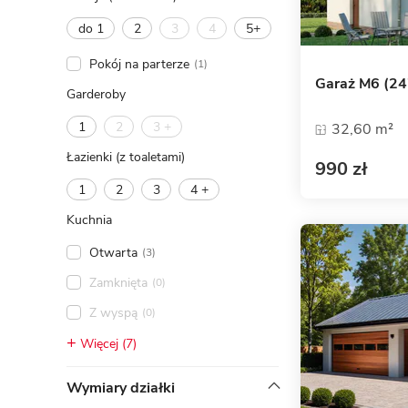
do 1
2
3
4
5+
Pokój na parterze
(1)
Garaż M6 (24
Garderoby
1
2
3 +
32,60 m²
Łazienki (z toaletami)
990 zł
1
2
3
4 +
Kuchnia
Otwarta
(3)
Zamknięta
(0)
Z wyspą
(0)
Więcej (7)
Wymiary działki