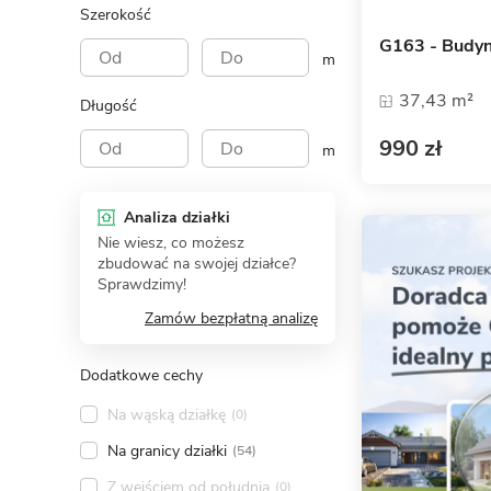
Szerokość
G163 - Budyn
m
37,43 m²
Długość
990 zł
m
Analiza działki
Nie wiesz, co możesz
zbudować na swojej działce?
Sprawdzimy!
Zamów bezpłatną analizę
Dodatkowe cechy
Na wąską działkę
(0)
Na granicy działki
(54)
Z wejściem od południa
(0)