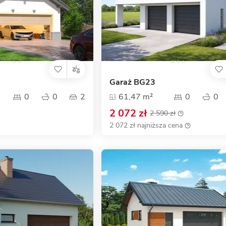
Garaż BG23
0
0
2
61,47 m²
0
0
2 072 zł
2 590 zł
2 072 zł najniższa cena