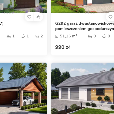
7)
G292 garaż dwustanowiskowy
pomieszczeniem gospodarczy
1
1
2
51,16 m²
0
0
990 zł