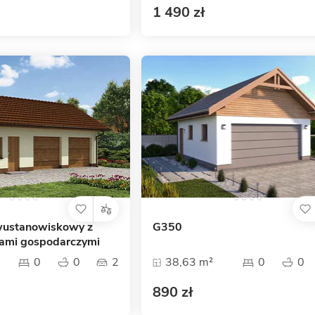
1 490 zł
wustanowiskowy z
G350
ami gospodarczymi
0
0
2
38,63 m²
0
0
890 zł