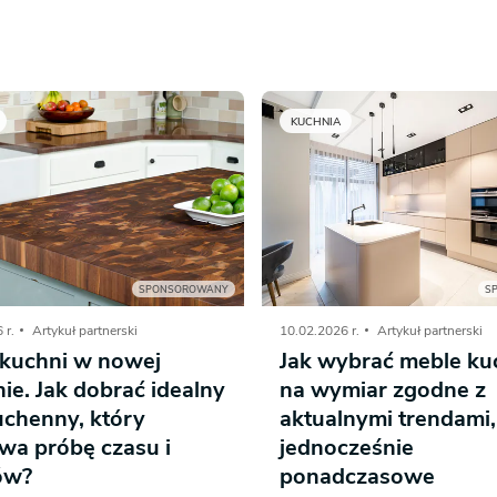
KUCHNIA
SPONSOROWANY
S
 r.
Artykuł partnerski
10.02.2026 r.
Artykuł partnerski
 kuchni w nowej
Jak wybrać meble k
ie. Jak dobrać idealny
na wymiar zgodne z
uchenny, który
aktualnymi trendami,
wa próbę czasu i
jednocześnie
ów?
ponadczasowe