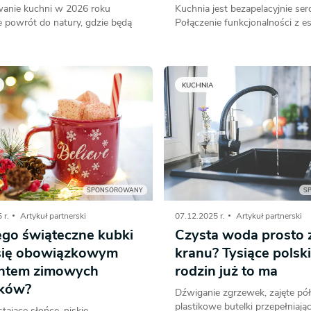
wanie kuchni w 2026 roku
Kuchnia jest bezapelacyjnie s
e powrót do natury, gdzie będą
Połączenie funkcjonalności z est
KUCHNIA
SPONSOROWANY
S
 r.
Artykuł partnerski
07.12.2025 r.
Artykuł partnerski
ego świąteczne kubki
Czysta woda prosto 
 się obowiązkowym
kranu? Tysiące polsk
ntem zimowych
rodzin już to ma
ków?
Dźwiganie zgrzewek, zajęte półk
plastikowe butelki przepełniają
ające słońce, niskie