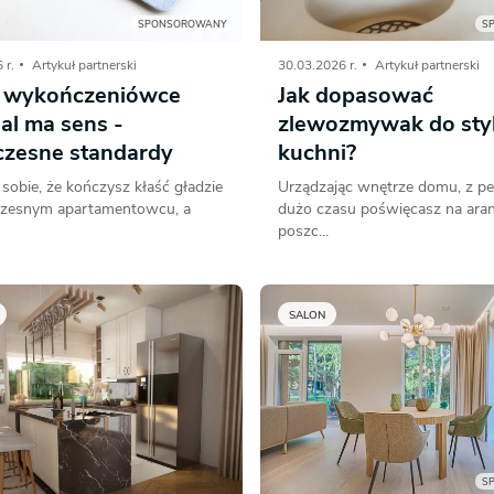
SPONSOROWANY
S
 r.
Artykuł partnerski
30.03.2026 r.
Artykuł partnerski
 wykończeniówce
Jak dopasować
al ma sens -
zlewozmywak do sty
zesne standardy
kuchni?
obie, że kończysz kłaść gładzie
Urządzając wnętrze domu, z p
zesnym apartamentowcu, a
dużo czasu poświęcasz na aran
poszc...
SALON
S