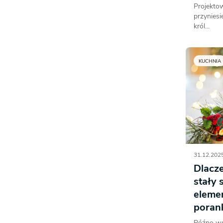
Projekto
przyniesi
król...
KUCHNIA
31.12.2025
Dlacz
stały
eleme
poran
Późno wst