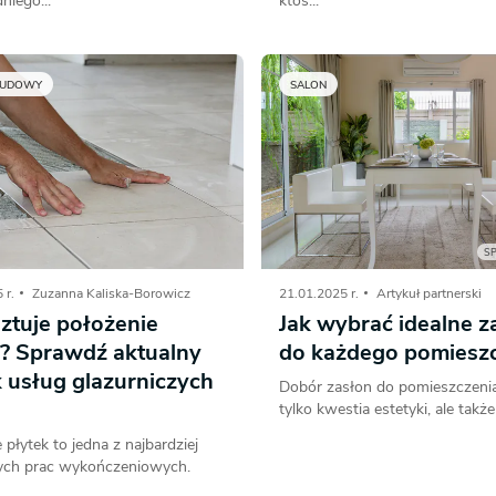
niego...
ktoś...
BUDOWY
SALON
S
 r.
Zuzanna Kaliska-Borowicz
21.01.2025 r.
Artykuł partnerski
sztuje położenie
Jak wybrać idealne z
k? Sprawdź aktualny
do każdego pomiesz
 usług glazurniczych
Dobór zasłon do pomieszczenia
tylko kwestia estetyki, ale także 
 płytek to jedna z najbardziej
ych prac wykończeniowych.