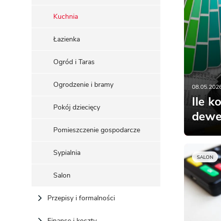
ENERGOOSZCZĘDNOŚĆ
PLEBISCYT EXTRAPROJEKT
Kuchnia
DODATKOWE ELEMENTY
AKADEMIA EXTRADOM.PL
Łazienka
BAZA WIEDZY
Zobacz wszystkie kategorie
Zobacz wszystkie porady
Ogród i Taras
Ogrodzenie i bramy
08.05.2026
Ile k
Pokój dziecięcy
dewe
Pomieszczenie gospodarcze
Sypialnia
SALON
Salon
Przepisy i formalności
Finanse i koszty