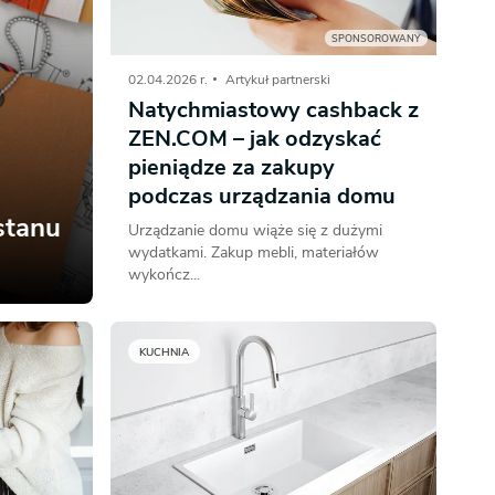
SPONSOROWANY
Dom pasywny
- co to znaczy
02.04.2026 r.
Artykuł partnerski
Natychmiastowy cashback z
ZEN.COM – jak odzyskać
pieniądze za zakupy
podczas urządzania domu
stanu
Urządzanie domu wiąże się z dużymi
wydatkami. Zakup mebli, materiałów
wykończ...
KUCHNIA