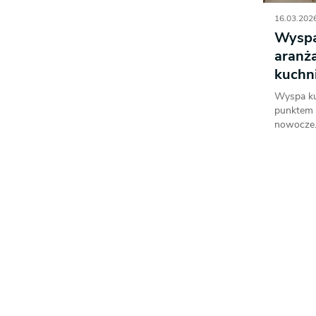
16.03.2026
Wyspa
aranża
kuchn
Wyspa ku
punktem k
nowocze.