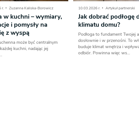
 r.
Zuzanna Kaliska-Borowicz
10.03.2026 r.
Artykuł partnerski
 w kuchni – wymiary,
Jak dobrać podłogę 
cje i pomysły na
klimatu domu?
ię z wyspą
Podłoga to fundament Twojej ar
dosłownie i w przenośni. To wł
chenna może być centralnym
buduje klimat wnętrza i wpływ
ażdej kuchni, nadając jej
odbiór. Powinna więc ws...
..