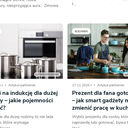
t...
ury, niesprzyjająca aura… Zimowe
KUCHNIA
SPONSOROWANY
S
 r.
Artykuł partnerski
17.11.2025 r.
Artykuł partnerski
 na indukcję dla dużej
Prezent dla fana go
y – jakie pojemności
– jak smart gadżety
ć?
zmienić pracę w kuch
 dla dużej rodziny to nie lada
Wybór prezentu dla osoby, któ
, które wymaga
naprawdę lubi gotować, bywa t