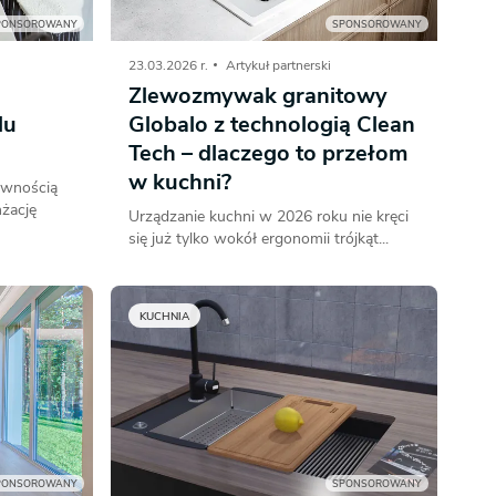
PONSOROWANY
SPONSOROWANY
23.03.2026 r.
Artykuł partnerski
Zlewozmywak granitowy
lu
Globalo z technologią Clean
Tech – dlaczego to przełom
w kuchni?
ewnością
żację
Urządzanie kuchni w 2026 roku nie kręci
się już tylko wokół ergonomii trójkąt...
KUCHNIA
PONSOROWANY
SPONSOROWANY