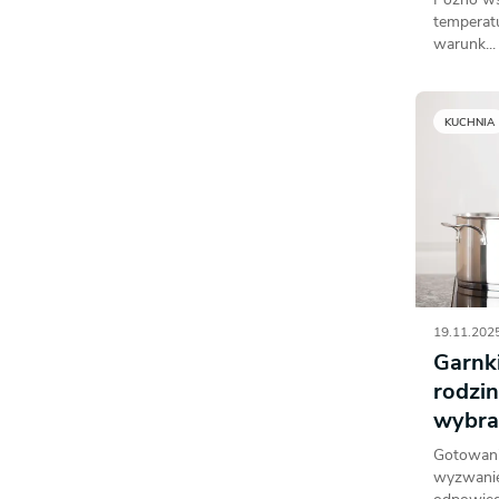
temperat
warunk...
KUCHNIA
19.11.2025
Garnki
rodzin
wybra
Gotowanie
wyzwanie