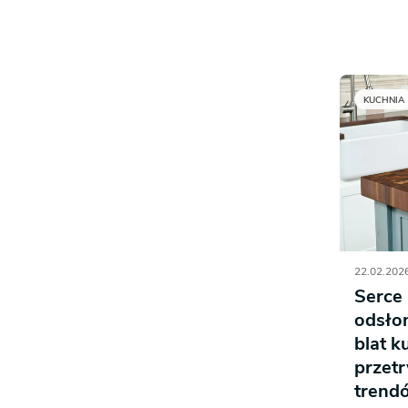
KUCHNIA
22.02.2026
Serce
odsłon
blat k
przetr
trend