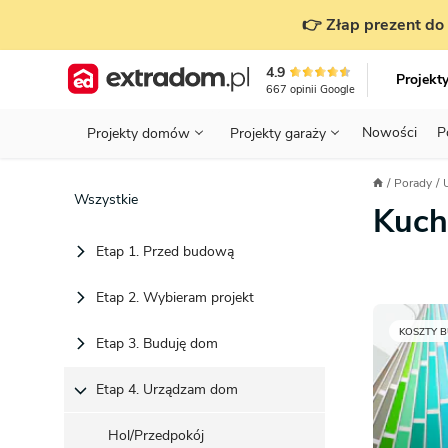
👉 Złap prezent do 
4.9
Projekt
667
opinii
Google
Nowości
P
Projekty domów
Projekty garaży
KONDYGNACJE
PRZED BUDOWĄ - ETAP 1
STANOWISKA
Porady
Projekty domów
Parterowe
Piętrowe
Projekty garaży
do 70 m²
Wszystkie
Kuch
POWIERZCHNIA
WYBIERAM PROJEKT - ETAP 2
TYP
Działka
Etap 1. Przed budową
GARAŻ
BUDUJĘ DOM - ETAP 3
DACH
Technol
DACH
URZĄDZAM DOM - ETAP 4
Etap 2. Wybieram projekt
Zobacz wszystkie kategorie
KONSTRUKCJA
PRZEPISY I FORMALNOŚCI
KOSZTY 
Etap 3. Buduję dom
STYL
FINANSE I KOSZTY
Etap 4. Urządzam dom
ZABUDOWA
OZE
Hol/Przedpokój