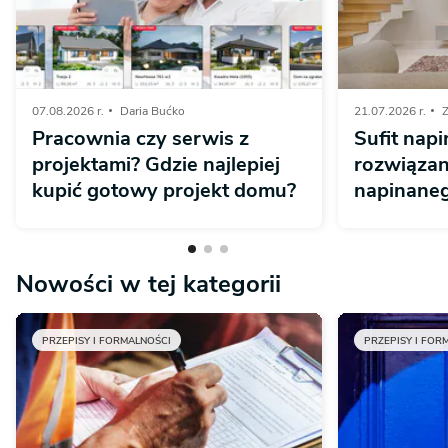
07.08.2026 r.
Daria Bućko
21.07.2026 r.
Z
Pracownia czy serwis z
Sufit napi
projektami? Gdzie najlepiej
rozwiązan
kupić gotowy projekt domu?
napinaneg
Nowości w tej kategorii
PRZEPISY I FORMALNOŚCI
PRZEPISY I FOR