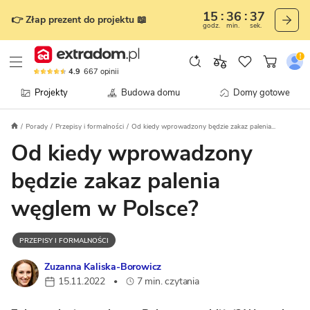
15
36
36
👉 Złap prezent do projektu 📖
godz.
min.
sek.
4.9
667
opinii
Projekty
Budowa domu
Domy gotowe
Porady
Przepisy i formalności
Od kiedy wprowadzony będzie zakaz palenia...
Od kiedy wprowadzony
będzie zakaz palenia
węglem w Polsce?
PRZEPISY I FORMALNOŚCI
Zuzanna Kaliska-Borowicz
15.11.2022
7 min. czytania
•