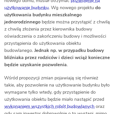
nowego domu, musiał otrzymać
pozwolenie na
użytkowanie budynku
. Wg nowego projektu
do
użytkowania budynku mieszkalnego
jednorodzinnego
będzie można przystąpić z chwilą
z chwilą złożenia przez kierownika budowy
oświadczenia o zakończeniu budowy i możliwości
przystąpienia do użytkowania obiektu
budowlanego.
Jednak np. w przypadku budowy
bliźniaka przez rodziców i dzieci wciąż konieczne
będzie uzyskanie pozwolenia
.
Wśród propozycji zmian pojawiają się również
takie, aby pozwolenie na użytkowanie budynku było
wymagane tylko wtedy, gdy przystąpienie do
użytkowania obiektu będzie miało nastąpić przed
w
y
konaniem
wszystkich robót budowlanych
oraz
gdy sam inwestor dobrowolnie o to wystąpi, mimo