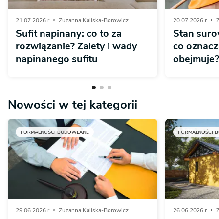
21.07.2026 r.
Zuzanna Kaliska-Borowicz
20.07.2026 r.
Z
Sufit napinany: co to za
Stan suro
rozwiązanie? Zalety i wady
co oznacza
napinanego sufitu
obejmuje?
Nowości w tej kategorii
FORMALNOŚCI BUDOWLANE
FORMALNOŚCI 
29.06.2026 r.
Zuzanna Kaliska-Borowicz
26.06.2026 r.
Z