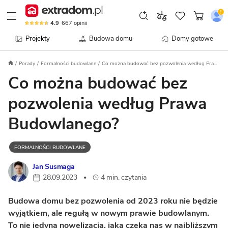
4.9
667
opinii
Projekty
Budowa domu
Domy gotowe
Porady
Formalności budowlane
Co można budować bez pozwolenia według Pra...
Co można budować bez
pozwolenia według Prawa
Budowlanego?
FORMALNOŚCI BUDOWLANE
Jan Susmaga
28.09.2023
4 min. czytania
•
Budowa domu bez pozwolenia od 2023 roku nie będzie
wyjątkiem, ale regułą w nowym prawie budowlanym.
To nie jedyna nowelizacja, jaka czeka nas w najbliższym