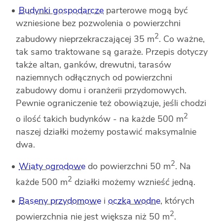
Budynki gospodarcze
parterowe mogą być
wzniesione bez pozwolenia o powierzchni
2
zabudowy nieprzekraczającej 35 m
. Co ważne,
tak samo traktowane są garaże. Przepis dotyczy
także altan, ganków, drewutni, tarasów
naziemnych odłącznych od powierzchni
zabudowy domu i oranżerii przydomowych.
Pewnie ograniczenie też obowiązuje, jeśli chodzi
2
o ilość takich budynków - na każde 500 m
naszej działki możemy postawić maksymalnie
dwa.
2
Wiaty ogrodowe
do powierzchni 50 m
. Na
2
każde 500 m
działki możemy wznieść jedną.
Baseny przydomowe
i
oczka wodne
, których
2
powierzchnia nie jest większa niż 50 m
.