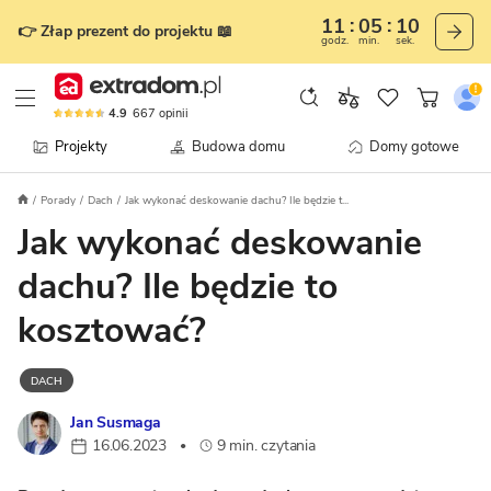
11
05
09
👉 Złap prezent do projektu 📖
godz.
min.
sek.
4.9
667
opinii
Projekty
Budowa domu
Domy gotowe
Porady
Dach
Jak wykonać deskowanie dachu? Ile będzie t...
Jak wykonać deskowanie
dachu? Ile będzie to
kosztować?
DACH
Jan Susmaga
16.06.2023
9 min. czytania
•