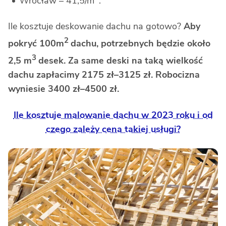
Wrocław ­– 41,5/m
.
Ile kosztuje deskowanie dachu na gotowo?
Aby
2
pokryć 100m
dachu, potrzebnych będzie około
3
2,5 m
desek. Za same deski na taką wielkość
dachu zapłacimy 2175 zł–3125 zł. Robocizna
wyniesie 3400 zł–4500 zł.
Ile kosztuje malowanie dachu w 2023 roku i od
czego zależy cena takiej usługi?