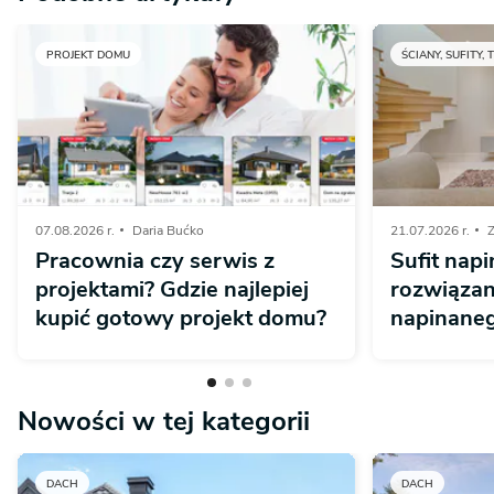
PROJEKT DOMU
ŚCIANY, SUFITY, 
07.08.2026 r.
Daria Bućko
21.07.2026 r.
Z
Pracownia czy serwis z
Sufit napi
projektami? Gdzie najlepiej
rozwiązan
kupić gotowy projekt domu?
napinaneg
Nowości w tej kategorii
DACH
DACH