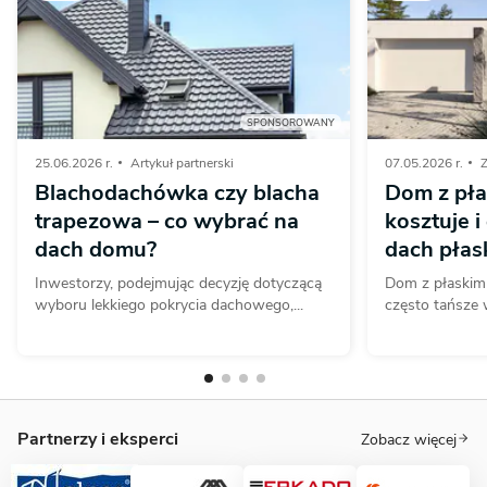
SPONSOROWANY
25.06.2026 r.
Artykuł partnerski
07.05.2026 r.
Z
Blachodachówka czy blacha
Dom z pła
trapezowa – co wybrać na
kosztuje i
dach domu?
dach płas
Inwestorzy, podejmując decyzję dotyczącą
Dom z płaskim
wyboru lekkiego pokrycia dachowego,...
często tańsze 
Partnerzy i eksperci
Zobacz więcej