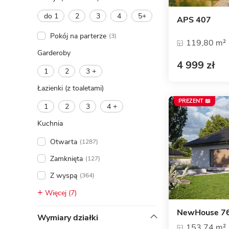
do 1
2
3
4
5+
APS 407
Pokój na parterze
(3)
119,80 m²
Garderoby
4 999 zł
1
2
3 +
Łazienki (z toaletami)
PREZENT 📖
1
2
3
4 +
Kuchnia
Otwarta
(1287)
Zamknięta
(127)
Z wyspą
(364)
Więcej (7)
NewHouse 7
Wymiary działki
153,74 m²