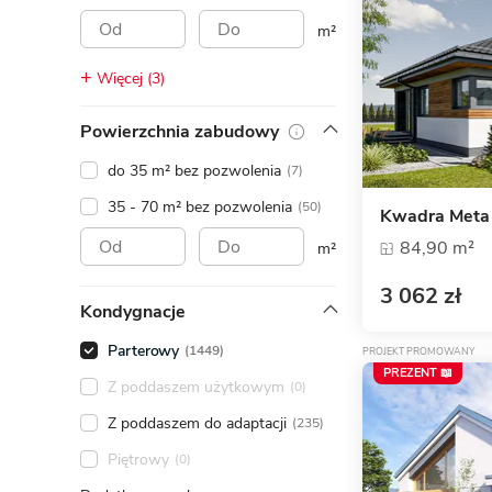
ENERGOOSZCZĘDNOŚĆ
PLEBISCYT EXTRAPROJEKT
m²
DODATKOWE ELEMENTY
AKADEMIA EXTRADOM.PL
Więcej (3)
BAZA WIEDZY
Zobacz wszystkie kategorie
Powierzchnia zabudowy
Zobacz wszystkie porady
do 35 m² bez pozwolenia
(7)
35 - 70 m² bez pozwolenia
(50)
Kwadra Meta
84,90 m²
m²
3 062 zł
Kondygnacje
Parterowy
(1449)
PROJEKT PROMOWANY
PREZENT 📖
Z poddaszem użytkowym
(0)
Z poddaszem do adaptacji
(235)
Piętrowy
(0)