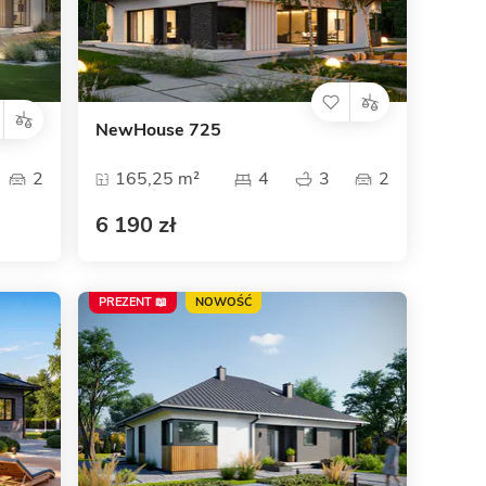
NewHouse 725
2
165,25 m²
4
3
2
6 190 zł
PREZENT 📖
NOWOŚĆ