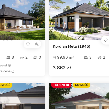
Kordian Meta (1945)
3
2
0
99,90 m²
3
2
00 zł
3 862 zł
za cena
OWOŚĆ
PREZENT 📖
NOWOŚĆ