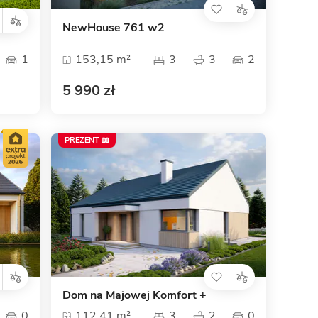
NewHouse 761 w2
1
153,15 m²
3
3
2
5 990 zł
PREZENT 📖
Dom na Majowej Komfort +
0
112,41 m²
3
2
0