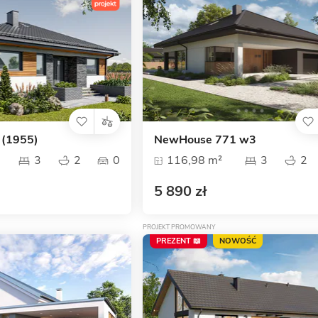
 (1955)
NewHouse 771 w3
3
2
0
116,98 m²
3
2
5 890 zł
PROJEKT PROMOWANY
PREZENT 📖
NOWOŚĆ