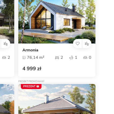
Dom pasywny
- co to znaczy
Armonia
2
76,14 m²
2
1
0
4 999 zł
PROJEKT PROMOWANY
PREZENT 📖