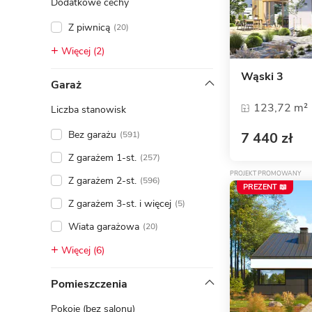
Dodatkowe cechy
Z piwnicą
(20)
Więcej (2)
Wąski 3
Garaż
123,72 m²
Liczba stanowisk
Bez garażu
7 440 zł
(591)
Z garażem 1-st.
(257)
PROJEKT PROMOWANY
Z garażem 2-st.
(596)
PREZENT 📖
Z garażem 3-st. i więcej
(5)
Wiata garażowa
(20)
Więcej (6)
Pomieszczenia
Pokoje (bez salonu)