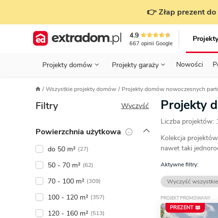
👉 Złap prezent do 
4.9
Projekt
667
opinii
Google
Nowości
P
Projekty domów
Projekty garaży
KONDYGNACJE
PRZED BUDOWĄ - ETAP 1
STANOWISKA
Wszystkie projekty domów
Projekty domów nowoczesnych par
Projekty domów
Parterowe
Piętrowe
Projekty garaży
do 70 m²
Projekty
Filtry
POWIERZCHNIA
WYBIERAM PROJEKT - ETAP 2
TYP
Wyczyść
Działka
Liczba projektów:
GARAŻ
BUDUJĘ DOM - ETAP 3
DACH
Powierzchnia użytkowa
Technol
Kolekcja projektó
DACH
URZĄDZAM DOM - ETAP 4
Zobacz wszystkie kategorie
nawet taki jednoro
do 50 m²
(27)
KONSTRUKCJA
PRZEPISY I FORMALNOŚCI
50 - 70 m²
Aktywne filtry:
(62)
70 - 100 m²
STYL
FINANSE I KOSZTY
(309)
Wyczyść wszystkie
100 - 120 m²
(357)
PROJEKT PROMOWANY
ZABUDOWA
OZE
PREZENT 📖
120 - 160 m²
(513)