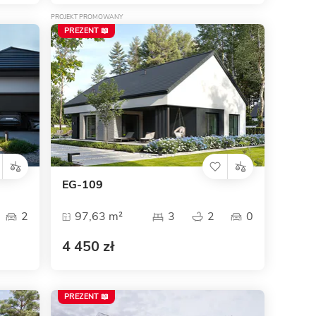
PROJEKT PROMOWANY
PREZENT 📖
EG-109
2
97,63 m²
3
2
0
4 450 zł
PREZENT 📖