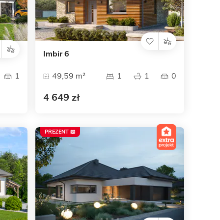
Imbir 6
1
49,59 m²
1
1
0
4 649 zł
PREZENT 📖