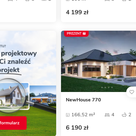
4 199 zł
PREZENT 📖
NewHouse 770
166,52 m²
4
2
6 190 zł