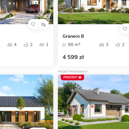
Granero B
4
2
1
98 m²
3
2
4 599 zł
PROJEKT PROMOWANY
PREZENT 📖