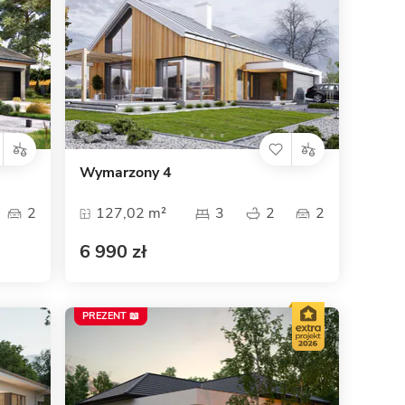
Wymarzony 4
2
127,02 m²
3
2
2
6 990 zł
PREZENT 📖