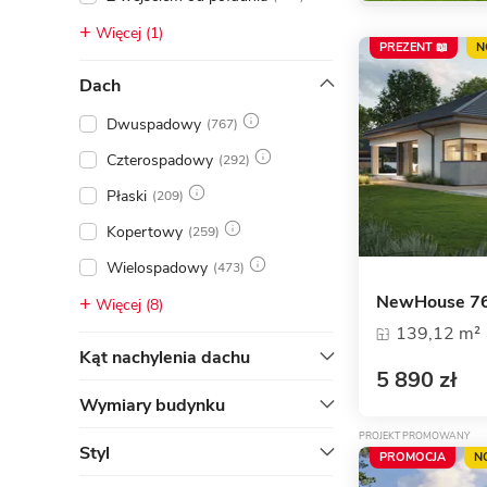
Więcej (1)
PREZENT 📖
N
Dach
Dwuspadowy
(767)
Czterospadowy
(292)
Płaski
(209)
Kopertowy
(259)
Wielospadowy
(473)
NewHouse 7
Więcej (8)
139,12 m²
Kąt nachylenia dachu
5 890 zł
Wymiary budynku
PROJEKT PROMOWANY
Styl
PROMOCJA
N