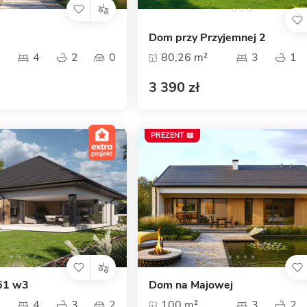
Dom przy Przyjemnej 2
4
2
0
80,26 m²
3
1
3 390 zł
PREZENT 📖
61 w3
Dom na Majowej
4
3
2
100 m²
3
2