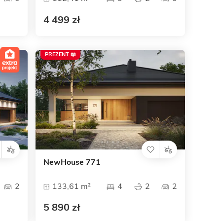
4 499 zł
PREZENT 📖
NewHouse 771
2
133,61 m²
4
2
2
5 890 zł