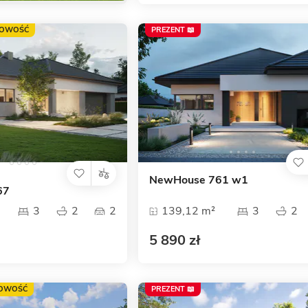
OWOŚĆ
PREZENT 📖
NewHouse 761 w1
67
3
2
2
139,12 m²
3
2
5 890 zł
OWOŚĆ
PREZENT 📖