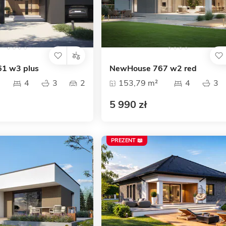
1 w3 plus
NewHouse 767 w2 red
4
3
2
153,79 m²
4
3
5 990 zł
PREZENT 📖