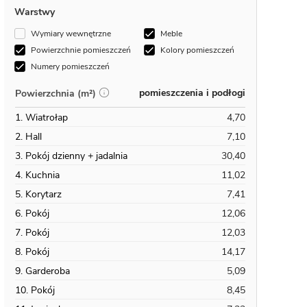
Warstwy
Wymiary wewnętrzne
Meble
Powierzchnie pomieszczeń
Kolory pomieszczeń
Numery pomieszczeń
pomieszczenia i podłogi
Powierzchnia (m²)
1. Wiatrołap
4,70
2. Hall
7,10
3. Pokój dzienny + jadalnia
30,40
4. Kuchnia
11,02
5. Korytarz
7,41
6. Pokój
12,06
7. Pokój
12,03
8. Pokój
14,17
9. Garderoba
5,09
10. Pokój
8,45