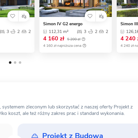
Simon IV G2 energo
Simon II
3
2
2
112,31 m²
3
2
2
126,1
4 160 zł
4 240 
5 200 zł
4 160 zł najniższa cena
4 240 zł n
ystemem zleconym lub skorzystać z naszej oferty Projekt z
o koszt, ale też różny zakres prac i standard wykonania.
Projekt z Budową