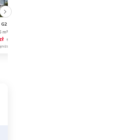
I G2 energo
NewHouse 719
6 m²
4
3
2
108,95 m²
3
2
1
zł
5 300 zł
5 490 zł
ajniższa cena