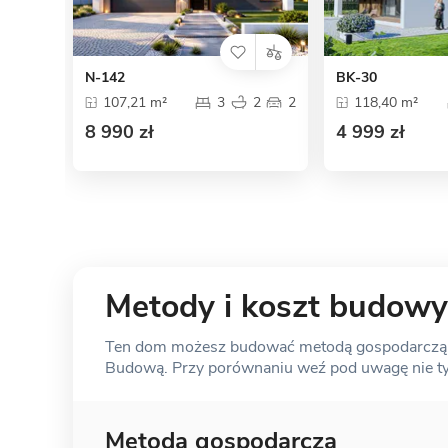
N-142
BK-30
107,21 m²
3
2
2
118,40 m²
8 990 zł
4 999 zł
Metody i koszt budowy
Ten dom możesz budować metodą gospodarczą, s
Budową. Przy porównaniu weź pod uwagę nie tylk
Metoda gospodarcza