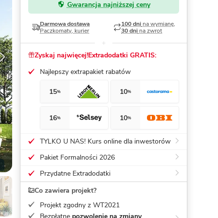
Gwarancja najniższej ceny
Dom pasywny
- co to znaczy
Darmowa dostawa
100 dni
na wymianę,
Paczkomaty, kurier
30 dni
na zwrot
Zyskaj najwięcej!
Extradodatki GRATIS:
Najlepszy extrapakiet rabatów
15
10
%
%
16
10
%
%
TYLKO U NAS! Kurs online dla inwestorów
Pakiet Formalności 2026
Przydatne Extradodatki
Co zawiera projekt?
Projekt zgodny z WT2021
Bezpłatne
pozwolenie na zmiany