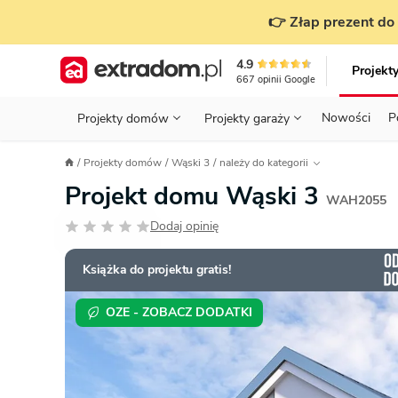
👉 Złap prezent do 
4.9
Projekt
667
opinii
Google
Nowości
P
Projekty domów
Projekty garaży
KONDYGNACJE
PRZED BUDOWĄ - ETAP 1
STANOWISKA
Projekty domów
Wąski 3
należy do kategorii
Projekty domów
Parterowe
Piętrowe
Projekty garaży
do 70 m²
Projekt domu Wąski 3
POWIERZCHNIA
WYBIERAM PROJEKT - ETAP 2
TYP
WAH2055
Działka
Dodaj opinię
GARAŻ
BUDUJĘ DOM - ETAP 3
DACH
Technol
DACH
URZĄDZAM DOM - ETAP 4
Zobacz wszystkie kategorie
Książka do projektu gratis!
KONSTRUKCJA
PRZEPISY I FORMALNOŚCI
OZE - ZOBACZ DODATKI
STYL
FINANSE I KOSZTY
ZABUDOWA
OZE