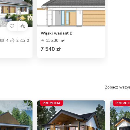
Wąski wariant B
4
2
0
135,30 m²
7 540 zł
Zobacz wszys
PROMOCJA
PROMOC