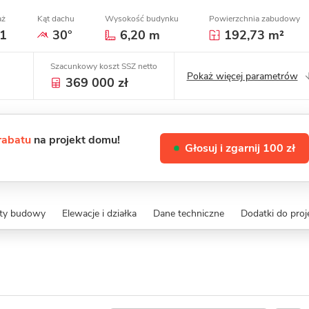
aż
Kąt dachu
Wysokość budynku
Powierzchnia zabudowy
1
30°
6,20 m
192,73 m²
Szacunkowy koszt SSZ netto
Pokaż więcej parametrów
369 000 zł
 rabatu
na projekt domu!
Głosuj i zgarnij 100 zł
zty budowy
Elewacje i działka
Dane techniczne
Dodatki do proj