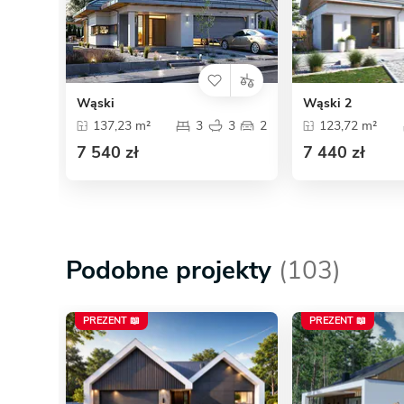
Wąski
Wąski 2
137,23 m²
3
3
2
123,72 m²
7 540 zł
7 440 zł
Podobne projekty
(103)
PREZENT 📖
PREZENT 📖