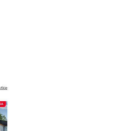
tkie
JA
PREZENT 📖