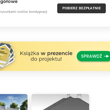
egółowe
POBIERZ BEZPŁATNIE
 rysunkami rzutów kondygnacji