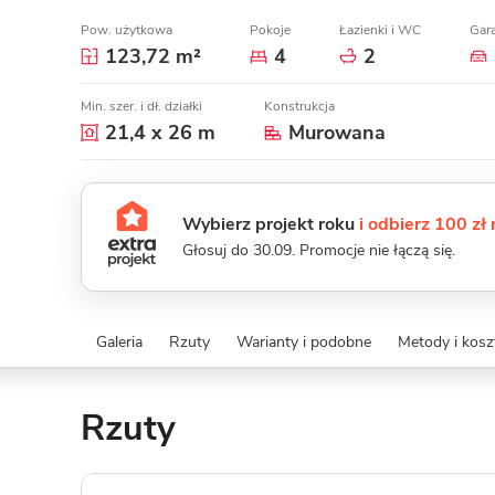
Pow. użytkowa
Pokoje
Łazienki i WC
Gar
123,72 m²
4
2
Min. szer. i dł. działki
Konstrukcja
21,4 x 26 m
Murowana
Wybierz projekt roku
i odbierz 100 zł
Głosuj do 30.09. Promocje nie łączą się.
Galeria
Rzuty
Warianty i podobne
Metody i kos
Rzuty