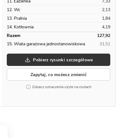
11. Łazienka
7,33
12. Wc
2,13
13. Pralnia
1,84
14. Kotłownia
4,19
Razem
127,92
15. Wiata garażowa jednostanowiskowa
31,51
Pobierz rysunki szczegółowe
Zapytaj, co możesz zmienić
Zobacz oznaczenia użyte na rzutach