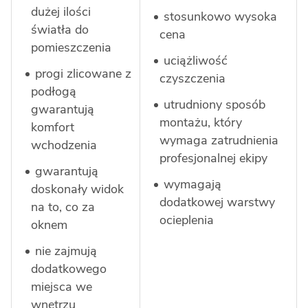
dużej ilości
stosunkowo wysoka
światła do
cena
pomieszczenia
uciążliwość
progi zlicowane z
czyszczenia
podłogą
utrudniony sposób
gwarantują
montażu, który
komfort
wymaga zatrudnienia
wchodzenia
profesjonalnej ekipy
gwarantują
wymagają
doskonały widok
dodatkowej warstwy
na to, co za
ocieplenia
oknem
nie zajmują
dodatkowego
miejsca we
wnętrzu