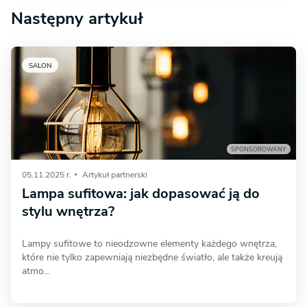
Następny artykuł
SALON
SPONSOROWANY
05.11.2025 r.
Artykuł partnerski
Lampa sufitowa: jak dopasować ją do
stylu wnętrza?
Lampy sufitowe to nieodzowne elementy każdego wnętrza,
które nie tylko zapewniają niezbędne światło, ale także kreują
atmo...