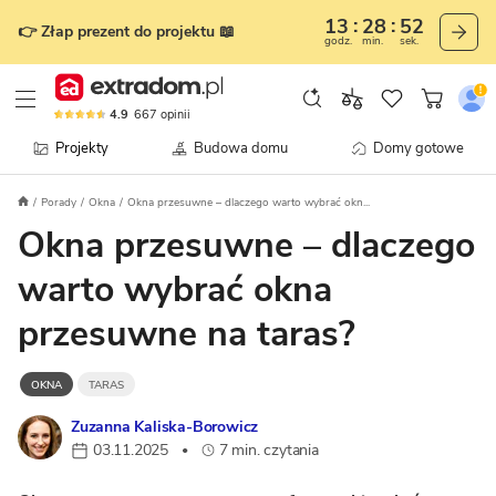
13
28
50
👉 Złap prezent do projektu 📖
godz.
min.
sek.
4.9
667
opinii
Projekty
Budowa domu
Domy gotowe
Porady
Okna
Okna przesuwne – dlaczego warto wybrać okn...
Okna przesuwne – dlaczego
warto wybrać okna
przesuwne na taras?
OKNA
TARAS
Zuzanna Kaliska-Borowicz
03.11.2025
7 min. czytania
•