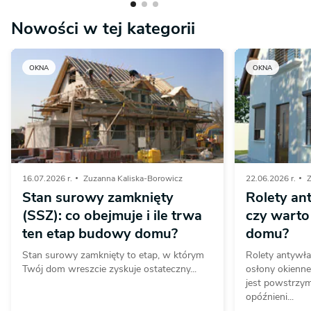
Nowości w tej kategorii
OKNA
OKNA
16.07.2026 r.
Zuzanna Kaliska-Borowicz
22.06.2026 r.
Z
Stan surowy zamknięty
Rolety a
(SSZ): co obejmuje i ile trwa
czy warto
ten etap budowy domu?
domu?
Stan surowy zamknięty to etap, w którym
Rolety antywła
Twój dom wreszcie zyskuje ostateczny...
osłony okienn
jest powstrzy
opóźnieni...