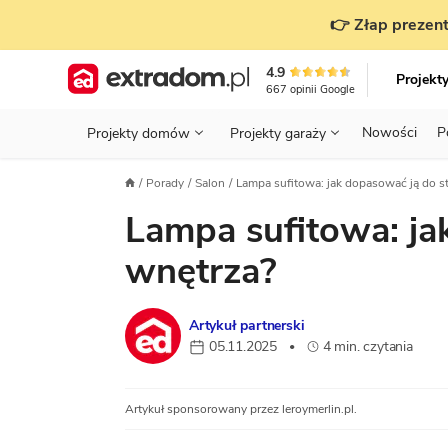
👉 Złap prezent
4.9
Projekt
667
opinii
Google
Nowości
P
Projekty domów
Projekty garaży
KONDYGNACJE
PRZED BUDOWĄ - ETAP 1
STANOWISKA
Porady
Salon
Lampa sufitowa: jak dopasować ją do sty
Projekty domów
Parterowe
Piętrowe
Projekty garaży
do 70 m²
Lampa sufitowa: ja
POWIERZCHNIA
WYBIERAM PROJEKT - ETAP 2
TYP
Działka
GARAŻ
BUDUJĘ DOM - ETAP 3
DACH
wnętrza?
Technol
DACH
URZĄDZAM DOM - ETAP 4
Zobacz wszystkie kategorie
Artykuł partnerski
KONSTRUKCJA
PRZEPISY I FORMALNOŚCI
05.11.2025
4 min. czytania
•
STYL
FINANSE I KOSZTY
Artykuł sponsorowany przez leroymerlin.pl.
ZABUDOWA
OZE