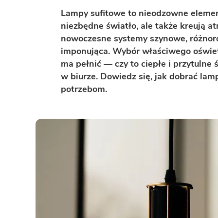
ENERGOOSZCZĘDNOŚĆ
PLEBISCYT EXTRAPROJEKT
Lampy sufitowe to nieodzowne element
DODATKOWE ELEMENTY
AKADEMIA EXTRADOM.PL
niezbędne światło, ale także kreują a
nowoczesne systemy szynowe, różnor
BAZA WIEDZY
Zobacz wszystkie kategorie
imponująca. Wybór właściwego oświetle
Zobacz wszystkie porady
ma pełnić — czy to ciepłe i przytulne 
w biurze. Dowiedz się, jak dobrać la
potrzebom.