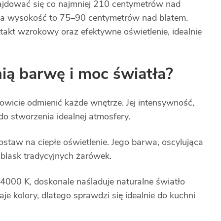
ajdować się co najmniej 210 centymetrów nad
na wysokość to 75–90 centymetrów nad blatem.
akt wzrokowy oraz efektywne oświetlenie, idealnie
ią barwę i moc światła?
owicie odmienić każde wnętrze. Jej intensywność,
do stworzenia idealnej atmosfery.
postaw na ciepłe oświetlenie. Jego barwa, oscylująca
lask tradycyjnych żarówek.
 4000 K, doskonale naśladuje naturalne światło
je kolory, dlatego sprawdzi się idealnie do kuchni