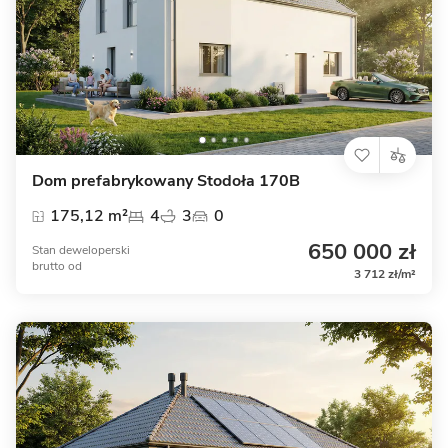
Dom prefabrykowany Stodoła 170B
175,12 m²
4
3
0
650 000 zł
Stan deweloperski
brutto
od
3 712 zł/m²