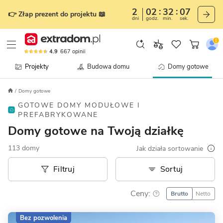
2
02
32
04
👉 Złap prezent do projektu 📖
dni
godz.
min.
sek.
4.9
667
opinii
Projekty
Budowa domu
Domy gotowe
Domy gotowe
GOTOWE DOMY MODUŁOWE I
PREFABRYKOWANE
Domy gotowe na Twoją działkę
113 domy
Jak działa sortowanie
Filtruj
Sortuj
Ceny:
Brutto
Netto
Bez pozwolenia