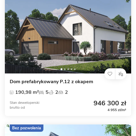
Dom prefabrykowany P.12 z okapem
190,98 m²
5
2
2
946 300 zł
Stan deweloperski
brutto
od
4 955 zł/m²
Bez pozwolenia