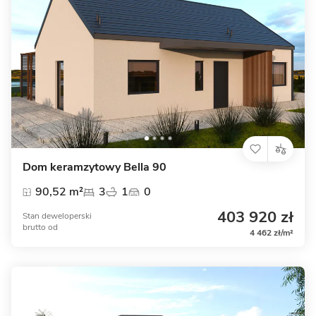
Dom keramzytowy Bella 90
90,52 m²
3
1
0
403 920 zł
Stan deweloperski
brutto
od
4 462 zł/m²