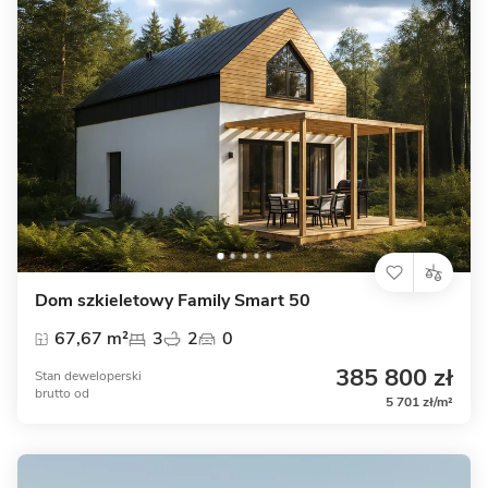
Dom szkieletowy Family Smart 50
67,67 m²
3
2
0
385 800 zł
Stan deweloperski
brutto
od
5 701 zł/m²