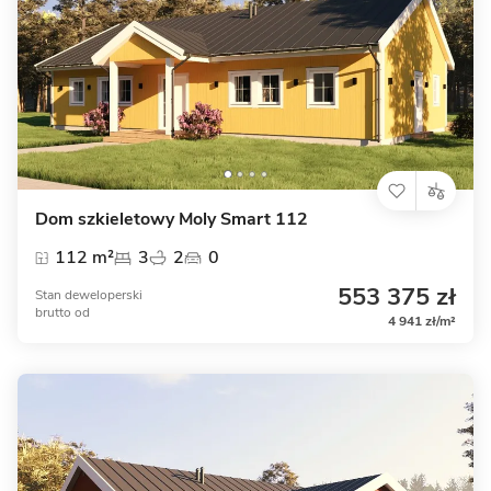
Dom szkieletowy Moly Smart 112
112 m²
3
2
0
553 375 zł
Stan deweloperski
brutto
od
4 941 zł/m²