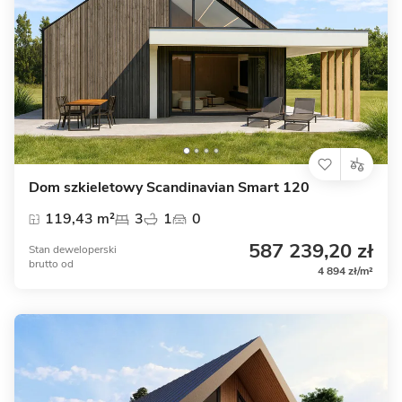
Dom szkieletowy Scandinavian Smart 120
119,43 m²
3
1
0
587 239,20 zł
Stan deweloperski
brutto
od
4 894 zł/m²