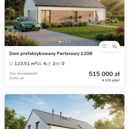
Dom prefabrykowany Parterowy 120B
123,51 m²
4
2
0
515 000 zł
Stan deweloperski
brutto
od
4 170 zł/m²