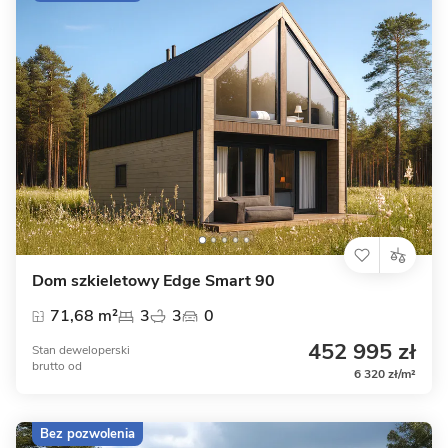
Dom szkieletowy Edge Smart 90
71,68 m²
3
3
0
452 995 zł
Stan deweloperski
brutto
od
6 320 zł/m²
Bez pozwolenia