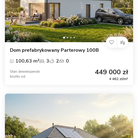
Dom prefabrykowany Parterowy 100B
100,63 m²
3
2
0
449 000 zł
Stan deweloperski
brutto
od
4 462 zł/m²