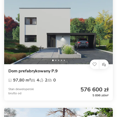
Dom prefabrykowany P.9
97,80 m²
4
2
0
576 600 zł
Stan deweloperski
brutto
od
5 896 zł/m²