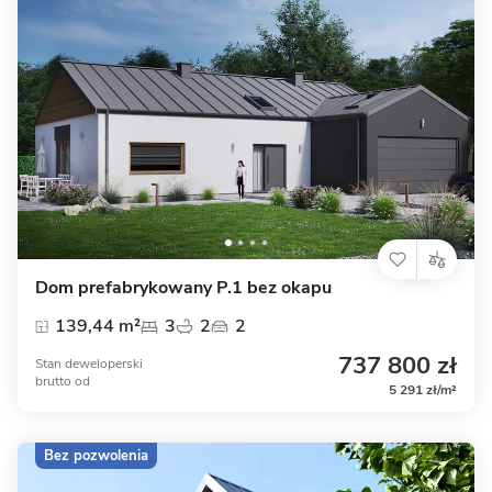
Dom prefabrykowany P.1 bez okapu
139,44 m²
3
2
2
737 800 zł
Stan deweloperski
brutto
od
5 291 zł/m²
Bez pozwolenia