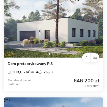
Dom prefabrykowany P.8
108,05 m²
4
2
2
646 200 zł
Stan deweloperski
brutto
od
5 981 zł/m²