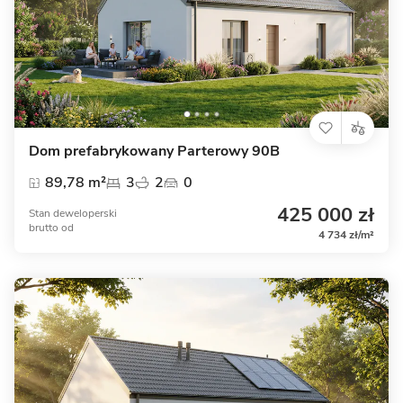
Dom prefabrykowany Parterowy 90B
89,78 m²
3
2
0
425 000 zł
Stan deweloperski
brutto
od
4 734 zł/m²