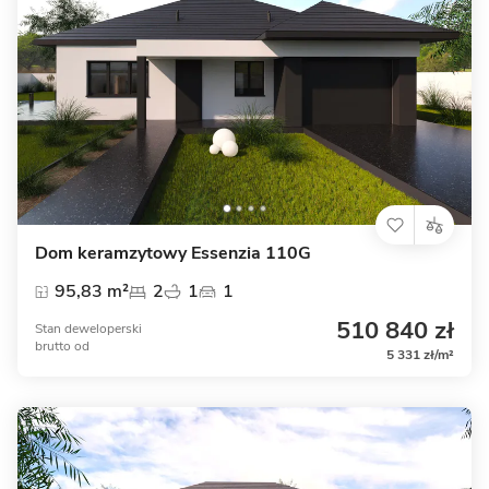
Dom keramzytowy Essenzia 110G
95,83 m²
2
1
1
510 840 zł
Stan deweloperski
brutto
od
5 331 zł/m²