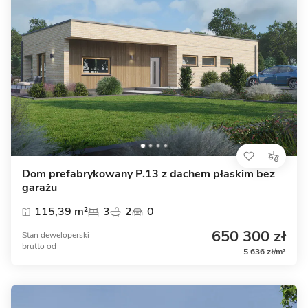
Dom prefabrykowany P.13 z dachem płaskim bez
garażu
115,39 m²
3
2
0
650 300 zł
Stan deweloperski
brutto
od
5 636 zł/m²