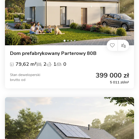
Dom prefabrykowany Parterowy 80B
79,62 m²
2
1
0
399 000 zł
Stan deweloperski
brutto
od
5 011 zł/m²