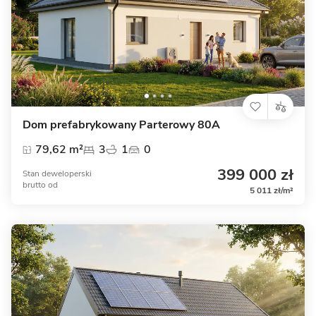
Dom prefabrykowany Parterowy 80A
79,62 m²
3
1
0
399 000 zł
Stan deweloperski
brutto
od
5 011 zł/m²