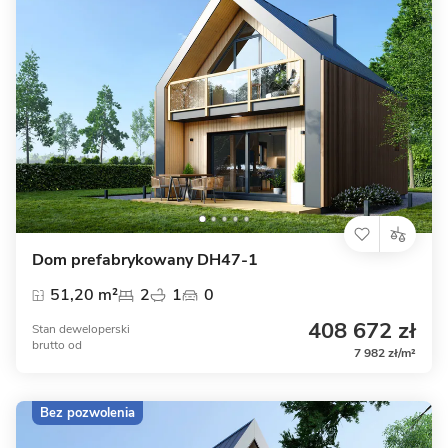
Dom prefabrykowany DH47-1
51,20 m²
2
1
0
408 672 zł
Stan deweloperski
brutto
od
7 982 zł/m²
Bez pozwolenia