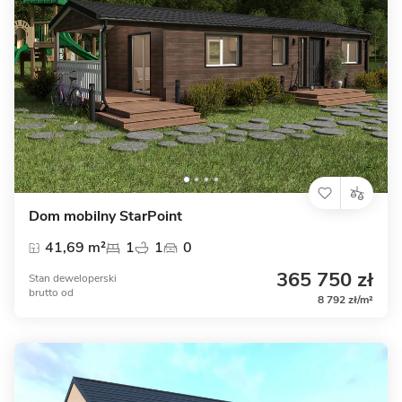
Dom mobilny StarPoint
41,69 m²
1
1
0
365 750 zł
Stan deweloperski
brutto
od
8 792 zł/m²