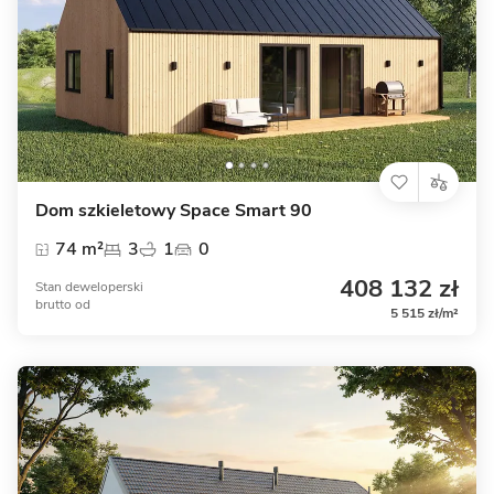
Dom szkieletowy Space Smart 90
74 m²
3
1
0
408 132 zł
Stan deweloperski
brutto
od
5 515 zł/m²