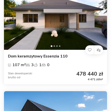
Dom keramzytowy Essenzia 110
107 m²
3
1
0
478 440 zł
Stan deweloperski
brutto
od
4 471 zł/m²