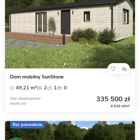
Dom mobilny SunStone
49,21 m²
2
1
0
335 500 zł
Stan deweloperski
brutto
od
6 818 zł/m²
Bez pozwolenia