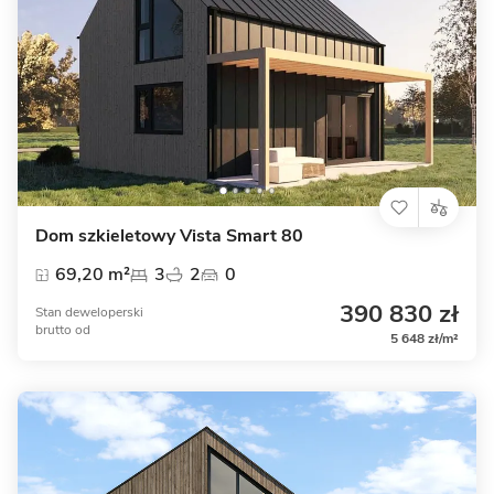
Dom szkieletowy Vista Smart 80
69,20 m²
3
2
0
390 830 zł
Stan deweloperski
brutto
od
5 648 zł/m²