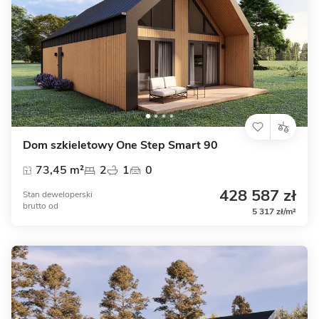
Dom szkieletowy One Step Smart 90
73,45 m²
2
1
0
428 587 zł
Stan deweloperski
brutto
od
5 317 zł/m²