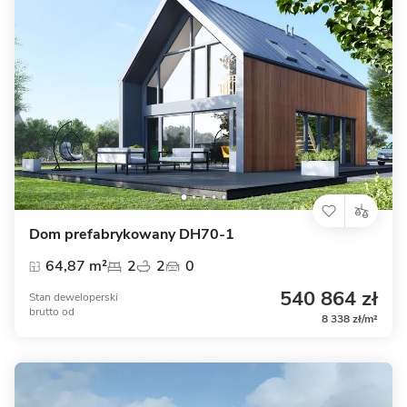
Dom prefabrykowany DH70-1
64,87 m²
2
2
0
540 864 zł
Stan deweloperski
brutto
od
8 338 zł/m²