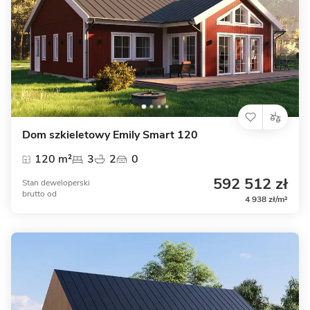
Dom szkieletowy Emily Smart 120
120 m²
3
2
0
592 512 zł
Stan deweloperski
brutto
od
4 938 zł/m²