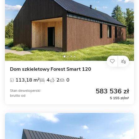
Dom szkieletowy Forest Smart 120
113,18 m²
4
2
0
583 536 zł
Stan deweloperski
brutto
od
5 155 zł/m²