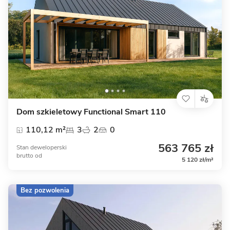
Dom szkieletowy Functional Smart 110
110,12 m²
3
2
0
563 765 zł
Stan deweloperski
brutto
od
5 120 zł/m²
Bez pozwolenia