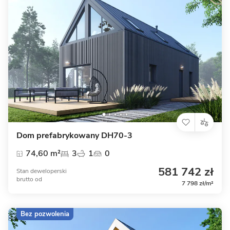
Dom prefabrykowany DH70-3
74,60 m²
3
1
0
581 742 zł
Stan deweloperski
brutto
od
7 798 zł/m²
Bez pozwolenia