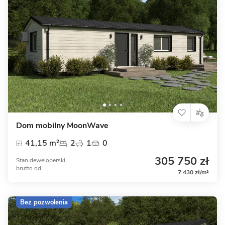
Dom mobilny MoonWave
41,15 m²
2
1
0
305 750 zł
Stan deweloperski
brutto
od
7 430 zł/m²
Bez pozwolenia