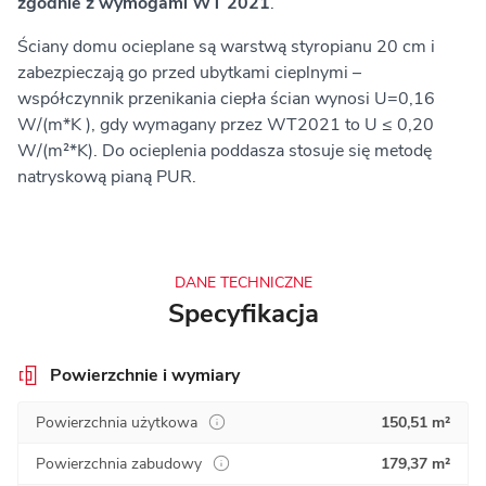
zgodnie z wymogami WT 2021
.
Ściany domu ocieplane są warstwą styropianu 20 cm i
zabezpieczają go przed ubytkami cieplnymi –
współczynnik przenikania ciepła ścian wynosi U=0,16
W/(m*K ), gdy wymagany przez WT2021 to U ≤ 0,20
W/(m²*K). Do ocieplenia poddasza stosuje się metodę
natryskową pianą PUR.
DANE TECHNICZNE
Specyfikacja
Powierzchnie i wymiary
Powierzchnia użytkowa
150,51 m²
Powierzchnia zabudowy
179,37 m²