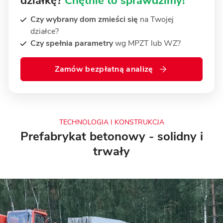
działkę?
Chętnie to sprawdzimy!
Czy wybrany dom zmieści się
na Twojej
działce?
Czy spełnia parametry
wg MPZT lub WZ?
Zamów bezpłatną analizę
TECHNOLOGIA I KONSTRUKCJA
Prefabrykat betonowy - solidny i
trwały