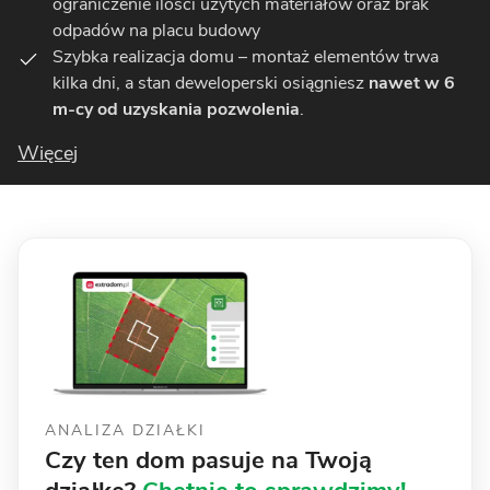
ograniczenie ilości użytych materiałów oraz brak
odpadów na placu budowy
Szybka realizacja domu – montaż elementów trwa
kilka dni, a stan deweloperski osiągniesz
nawet w 6
m-cy od uzyskania pozwolenia
.
Więcej
ANALIZA DZIAŁKI
Czy ten dom pasuje na Twoją