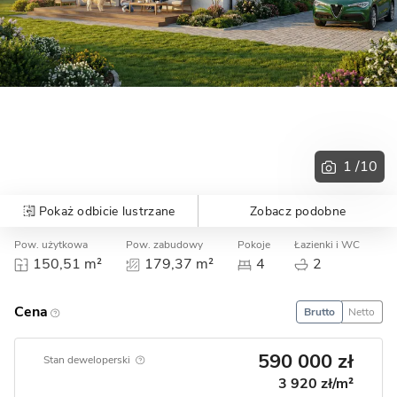
1
/10
Pokaż odbicie lustrzane
Zobacz podobne
Pow. użytkowa
Pow. zabudowy
Pokoje
Łazienki i WC
Ga
150,51 m²
179,37 m²
4
2
Cena
Brutto
Netto
590 000 zł
Stan deweloperski
3 920 zł/m²