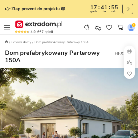
17
41
53
👉 Złap prezent do projektu 📖
godz.
min.
sek.
4.9
667
opinii
Gotowe domy
Dom prefabrykowany Parterowy 150A
Dom prefabrykowany Parterowy
HFX1038
150A