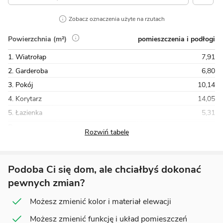
Zobacz oznaczenia użyte na rzutach
pomieszczenia i podłogi
Powierzchnia (m²)
1. Wiatrołap
7,91
2. Garderoba
6,80
3. Pokój
10,14
4. Korytarz
14,05
5. Łazienka
5,31
Razem
150,51
Podoba Ci się dom, ale chciałbyś dokonać
pewnych zmian?
Możesz zmienić kolor i materiał elewacji
Możesz zmienić funkcję i układ pomieszczeń