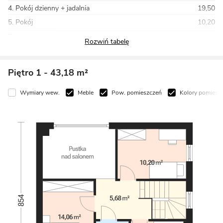
4. Pokój dzienny + jadalnia
19,50
5. Pokój
10,20
Razem
55,51
Piętro 1
- 43,18 m²
Wymiary wew.
Meble
Pow. pomieszczeń
Kolory pomieszczeń