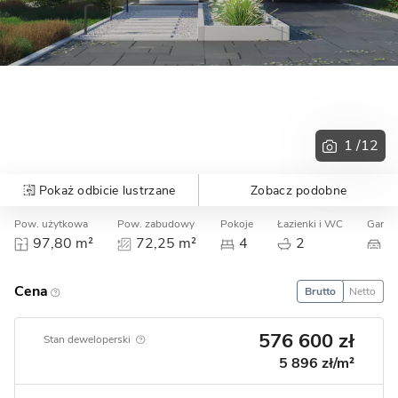
1
/12
Pokaż odbicie lustrzane
Zobacz podobne
Pow. użytkowa
Pow. zabudowy
Pokoje
Łazienki i WC
Garaż
97,80 m²
72,25 m²
4
2
0
Cena
Brutto
Netto
576 600 zł
Stan deweloperski
5 896 zł/m²