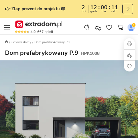
2
12
00
09
👉 Złap prezent do projektu 📖
dni
godz.
min.
sek.
4.9
667
opinii
Gotowe domy
Dom prefabrykowany P.9
Dom prefabrykowany P.9
HPK1008