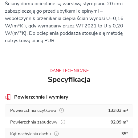
Ściany domu ocieplane są warstwą styropianu 20 cm i
zabezpieczają go przed ubytkami cieplnymi –
współczynnik przenikania ciepła ścian wynosi U=0,16
W/(m*K ), gdy wymagany przez WT2021 to U ≤ 0,20
W/(m²*K). Do ocieplenia poddasza stosuje się metodę
natryskową pianą PUR.
DANE TECHNICZNE
Specyfikacja
Powierzchnie i wymiary
Powierzchnia użytkowa
133,03 m²
Powierzchnia zabudowy
92,09 m²
Kąt nachylenia dachu
35°