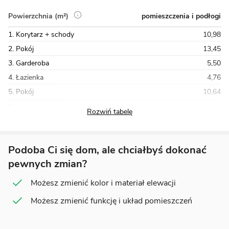
pomieszczenia i podłogi
Powierzchnia (m²)
1. Korytarz + schody
10,98
2. Pokój
13,45
3. Garderoba
5,50
4. Łazienka
4,76
5. Pokój
10,64
Razem
60,81
Podoba Ci się dom, ale chciałbyś dokonać
pewnych zmian?
Możesz zmienić kolor i materiał elewacji
Możesz zmienić funkcję i układ pomieszczeń