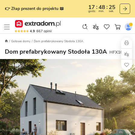
17
48
23
👉 Złap prezent do projektu 📖
godz.
min.
sek.
4.9
667
opinii
Gotowe domy
Dom prefabrykowany Stodoła 130A
Dom prefabrykowany Stodoła 130A
HFX1037