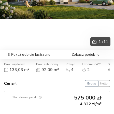
1
/11
Pokaż odbicie lustrzane
Zobacz podobne
Pow. użytkowa
Pow. zabudowy
Pokoje
Łazienki i WC
Gara
133,03 m²
92,09 m²
4
2
Cena
Brutto
Netto
575 000 zł
Stan deweloperski
4 322 zł/m²