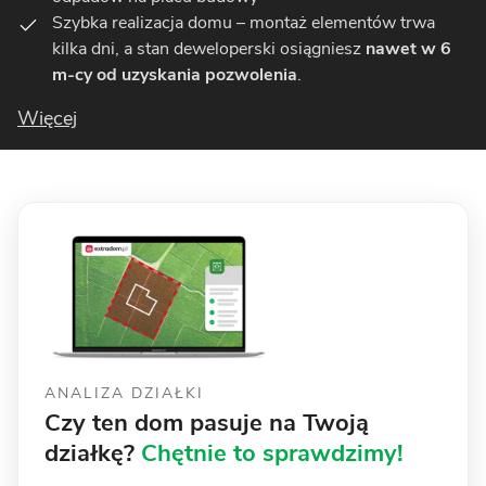
Szybka realizacja domu – montaż elementów trwa
kilka dni, a stan deweloperski osiągniesz
nawet w 6
m-cy od uzyskania pozwolenia
.
Więcej
ANALIZA DZIAŁKI
Czy ten dom pasuje na Twoją
działkę?
Chętnie to sprawdzimy!