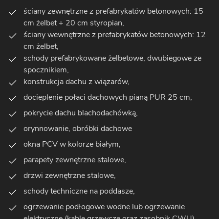
ściany zewnętrzne z prefabrykatów betonowych: 15
cm żelbet + 20 cm styropian,
ściany wewnętrzne z prefabrykatów betonowych: 12
cm żelbet,
schody prefabrykowane żelbetowe, dwubiegowe ze
spocznikiem,
konstrukcja dachu z wiązarów,
docieplenie połaci dachowych pianą PUR 25 cm,
pokrycie dachu blachodachówką,
orynnowanie, obróbki dachowe
okna PCV w kolorze białym,
parapety zewnętrzne stalowe,
drzwi zewnętrzne stalowe,
schody techniczne na poddasze,
ogrzewanie podłogowe wodne lub ogrzewanie
elektryczne (kable grzewcze oraz zasobnik CWU),