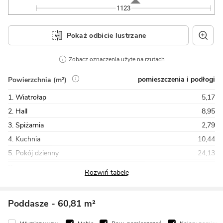
Pokaż odbicie lustrzane
Zobacz oznaczenia użyte na rzutach
pomieszczenia i podłogi
Powierzchnia (m²)
1. Wiatrołap
5,17
2. Hall
8,95
3. Spiżarnia
2,79
4. Kuchnia
10,44
5. Pokój dzienny
24,13
Razem
72,22
Poddasze
- 60,81 m²