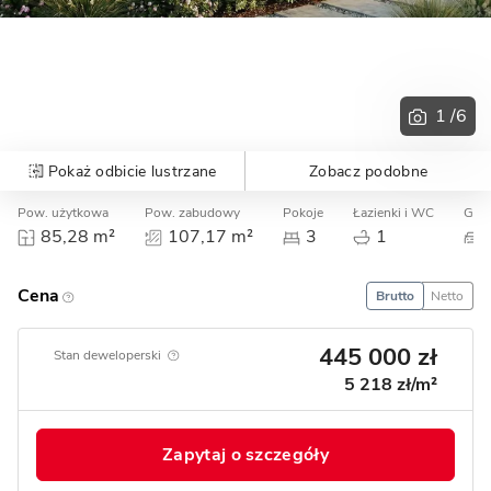
1
/6
Pokaż odbicie lustrzane
Zobacz podobne
Pow. użytkowa
Pow. zabudowy
Pokoje
Łazienki i WC
Gara
85,28 m²
107,17 m²
3
1
Cena
Brutto
Netto
445 000 zł
Stan deweloperski
5 218 zł/m²
Zapytaj o szczegóły