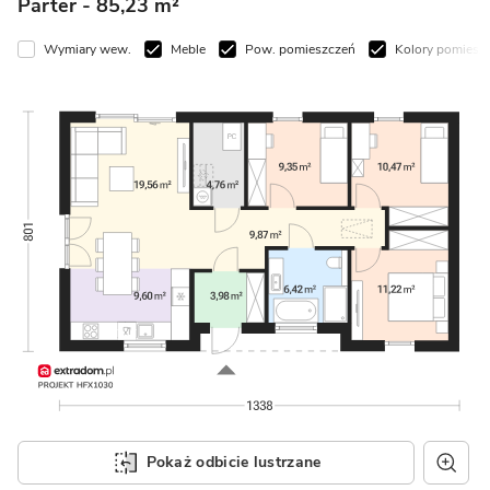
Parter
- 85,23 m²
ymiary wew.
Meble
Pow. pomieszczeń
Kolory pomieszczeń
Pokaż odbicie lustrzane