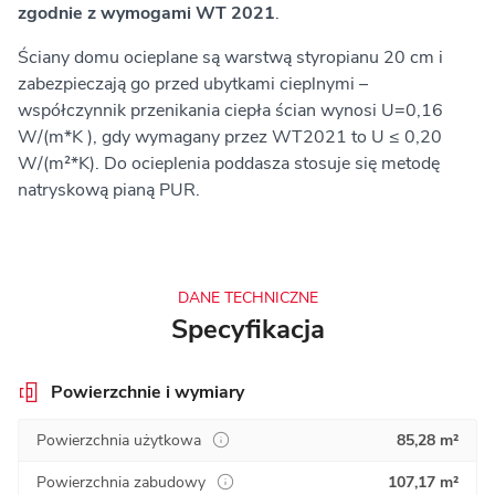
zgodnie z wymogami WT 2021
.
Ściany domu ocieplane są warstwą styropianu 20 cm i
zabezpieczają go przed ubytkami cieplnymi –
współczynnik przenikania ciepła ścian wynosi U=0,16
W/(m*K ), gdy wymagany przez WT2021 to U ≤ 0,20
W/(m²*K). Do ocieplenia poddasza stosuje się metodę
natryskową pianą PUR.
DANE TECHNICZNE
Specyfikacja
Powierzchnie i wymiary
Powierzchnia użytkowa
85,28 m²
Powierzchnia zabudowy
107,17 m²