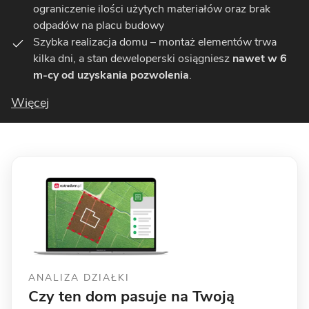
ograniczenie ilości użytych materiałów oraz brak
odpadów na placu budowy
Szybka realizacja domu – montaż elementów trwa
kilka dni, a stan deweloperski osiągniesz
nawet w 6
m-cy od uzyskania pozwolenia
.
Więcej
ANALIZA DZIAŁKI
Czy ten dom pasuje na Twoją