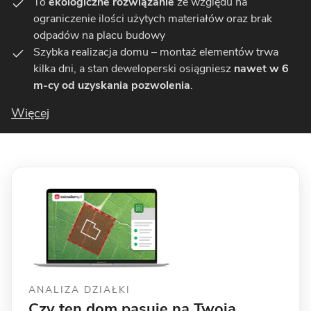
To
ekologiczne rozwiązanie
ze względu na
ograniczenie ilości użytych materiałów oraz brak
odpadów na placu budowy
Szybka realizacja domu – montaż elementów trwa
kilka dni, a stan deweloperski osiągniesz
nawet w 6
m-cy od uzyskania pozwolenia
.
Więcej
ANALIZA DZIAŁKI
Czy ten dom pasuje na Twoją