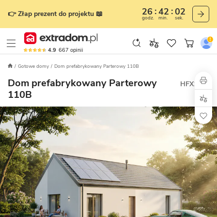
26
42
00
👉 Złap prezent do projektu 📖
godz.
min.
sek.
4.9
667
opinii
Gotowe domy
Dom prefabrykowany Parterowy 110B
Dom prefabrykowany Parterowy
HFX1046
110B