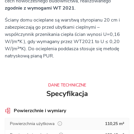
cech nowoczesnego budownictwa, realizowanego
zgodnie z wymogami WT 2021
.
Ściany domu ocieplane są warstwą styropianu 20 cm i
zabezpieczają go przed ubytkami cieplnymi –
współczynnik przenikania ciepła ścian wynosi U=0,16
W/(m*K ), gdy wymagany przez WT2021 to U ≤ 0,20
W/(m²*K). Do ocieplenia poddasza stosuje się metodę
natryskową pianą PUR.
DANE TECHNICZNE
Specyfikacja
Powierzchnie i wymiary
Powierzchnia użytkowa
110,25 m²