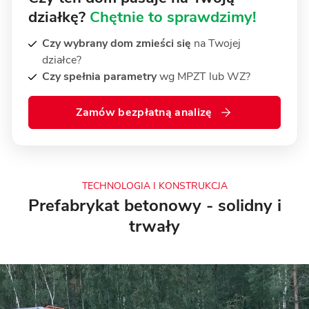
działkę?
Chętnie to sprawdzimy!
Czy wybrany dom zmieści się
na Twojej
działce?
Czy spełnia parametry
wg MPZT lub WZ?
Zamów bezpłatną analizę
TECHNOLOGIA I KONSTRUKCJA
Prefabrykat betonowy - solidny i
trwały