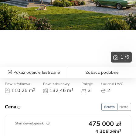
1
/6
Pokaż odbicie lustrzane
Zobacz podobne
Pow. użytkowa
Pow. zabudowy
Pokoje
Łazienki i WC
Ga
110,25 m²
132,46 m²
3
2
Cena
Brutto
Netto
475 000 zł
Stan deweloperski
4 308 zł/m²