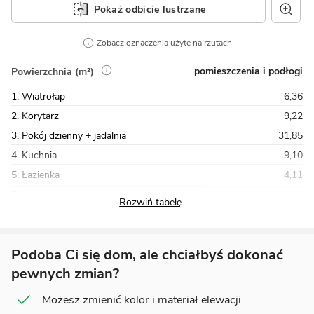
Pokaż odbicie lustrzane
Zobacz oznaczenia użyte na rzutach
pomieszczenia i podłogi
Powierzchnia (m²)
1. Wiatrołap
6,36
2. Korytarz
9,22
3. Pokój dzienny + jadalnia
31,85
4. Kuchnia
9,10
5. Łazienka
4,11
Razem
110,22
Podoba Ci się dom, ale chciałbyś dokonać
pewnych zmian?
Możesz zmienić kolor i materiał elewacji