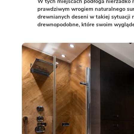
W tych miejscach podłoga nierzadko na
prawdziwym wrogiem naturalnego suro
BAZA WIEDZY
Zobacz wszystkie kategorie
drewnianych deseni w takiej sytuacji 
Zobacz wszystkie porady
drewnopodobne, które swoim wygląde