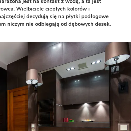
rażona jest na kontakt z wodą, a ta jest
wca. Wielbiciele ciepłych kolorów i
najczęściej decydują się na płytki podłogowe
m niczym nie odbiegają od dębowych desek.