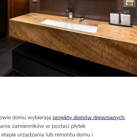
udowie domu wybierają
projekty domów drewnianych
,
kania zamienników w postaci płytek
 etapie urządzania lub remontu domu i