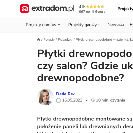
4.9
Projekt
667
opinii
Google
Nowości
P
Projekty domów
Projekty garaży
KONDYGNACJE
PRZED BUDOWĄ - ETAP 1
STANOWISKA
Porady
Posadzki
Płytki drewnopodobne – łazienka, ku
Projekty domów
Parterowe
Piętrowe
Projekty garaży
do 70 m²
Płytki drewnopodob
POWIERZCHNIA
WYBIERAM PROJEKT - ETAP 2
TYP
Działka
GARAŻ
BUDUJĘ DOM - ETAP 3
DACH
czy salon? Gdzie uk
Technol
DACH
URZĄDZAM DOM - ETAP 4
drewnopodobne?
Zobacz wszystkie kategorie
KONSTRUKCJA
PRZEPISY I FORMALNOŚCI
Daria Rek
STYL
FINANSE I KOSZTY
16.05.2022
10 min. czytania
•
ZABUDOWA
OZE
Płytki drewnopodobne montowane są n
ENERGOOSZCZĘDNOŚĆ
PLEBISCYT EXTRAPROJEKT
położenie paneli lub drewnianych des
DODATKOWE ELEMENTY
AKADEMIA EXTRADOM.PL