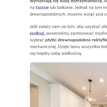
wyróżniają się dużą wytrzymałością
, 
na
tarasie
lub balkonie. Jednak na tym nie
drewnopodobnych, musimy wziąć pod uw
Jeśli zależy nam na tym, aby uzyskać ef
podłogi
, powinniśmy zastosować możliw
wybrać
płytki drewnopodobne rektyf
mechanicznej. Dzięki temu wszystkie bok
się między sobą wielkością.