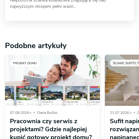
Niepozorna ścianka kolankowa znajdująca się nad
najwyższym stropem pełni ważn...
Podobne artykuły
PROJEKT DOMU
ŚCIANY, SUFITY, 
07.08.2026 r.
Daria Bućko
21.07.2026 r.
Z
Pracownia czy serwis z
Sufit napi
projektami? Gdzie najlepiej
rozwiązan
kupić gotowy projekt domu?
napinaneg