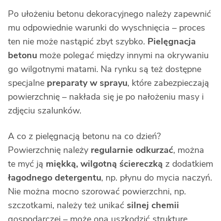
Po ułożeniu betonu dekoracyjnego należy zapewnić
mu odpowiednie warunki do wyschnięcia – proces
ten nie może nastąpić zbyt szybko.
Pielęgnacja
betonu
może polegać między innymi na okrywaniu
go wilgotnymi matami. Na rynku są też dostępne
specjalne
preparaty w sprayu
, które zabezpieczają
powierzchnię – nakłada się je po nałożeniu masy i
zdjęciu szalunków.
A co z pielęgnacją betonu na co dzień?
Powierzchnię należy
regularnie odkurzać
, można
te myć ją
miękką, wilgotną ściereczką
z dodatkiem
łagodnego detergentu
, np. płynu do mycia naczyń.
Nie można mocno szorować powierzchni, np.
szczotkami, należy też unikać
silnej chemii
gospodarczej – może ona uszkodzić strukturę.