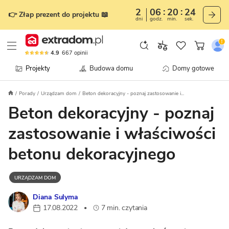
2
06
20
23
👉 Złap prezent do projektu 📖
dni
godz.
min.
sek.
4.9
667
opinii
Projekty
Budowa domu
Domy gotowe
Porady
Urządzam dom
Beton dekoracyjny - poznaj zastosowanie i...
Beton dekoracyjny - poznaj
zastosowanie i właściwości
betonu dekoracyjnego
URZĄDZAM DOM
Diana Sulyma
17.08.2022
7 min. czytania
•