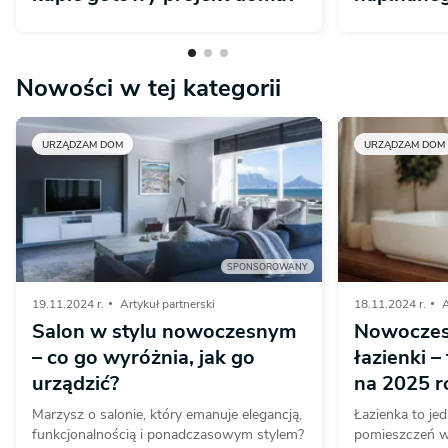
Nowości w tej kategorii
URZĄDZAM DOM
URZĄDZAM DOM
SPONSOROWANY
19.11.2024 r.
Artykuł partnerski
18.11.2024 r.
A
Salon w stylu nowoczesnym
Nowoczes
– co go wyróżnia, jak go
łazienki –
urządzić?
na 2025 r
Marzysz o salonie, który emanuje elegancją,
Łazienka to je
funkcjonalnością i ponadczasowym stylem?
pomieszczeń w