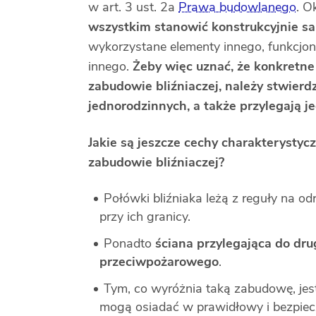
w art. 3 ust. 2a
Prawa budowlanego
. O
wszystkim stanowić konstrukcyjnie s
wykorzystane elementy innego, funkcjo
innego.
Żeby więc uznać, że konkretn
zabudowie bliźniaczej, należy stwier
jednorodzinnych, a także przylegają j
Jakie są jeszcze cechy charakteryst
zabudowie bliźniaczej?
Połówki bliźniaka leżą z reguły na o
przy ich granicy.
Ponadto
ściana przylegająca do dr
przeciwpożarowego
.
Tym, co wyróżnia taką zabudowę, jes
mogą osiadać w prawidłowy i bezpiec