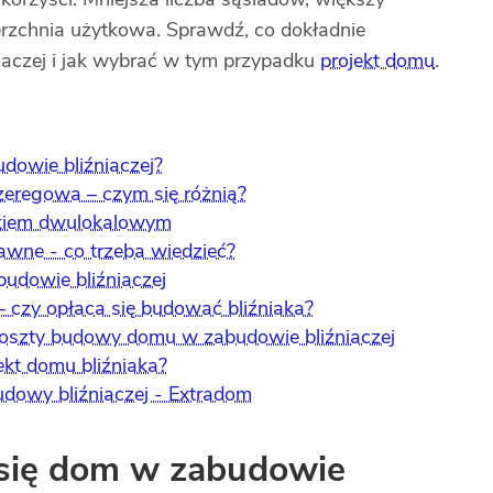
erzchnia użytkowa. Sprawdź, co dokładnie
iaczej i jak wybrać w tym przypadku
projekt domu
.
dowie bliźniaczej?
eregowa – czym się różnią?
nkiem dwulokalowym
awne - co trzeba wiedzieć?
udowie bliźniaczej
– czy opłaca się budować bliźniaka?
Koszty budowy domu w zabudowie bliźniaczej
ekt domu bliźniaka?
dowy bliźniaczej - Extradom
 się dom w zabudowie