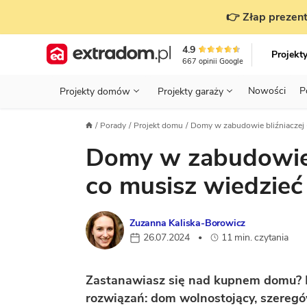
👉 Złap prezent
4.9
Projekt
667
opinii
Google
Nowości
P
Projekty domów
Projekty garaży
KONDYGNACJE
PRZED BUDOWĄ - ETAP 1
STANOWISKA
Porady
Projekt domu
Domy w zabudowie bliźniaczej -
Projekty domów
Parterowe
Piętrowe
Projekty garaży
do 70 m²
Domy w zabudowie b
POWIERZCHNIA
WYBIERAM PROJEKT - ETAP 2
TYP
Działka
GARAŻ
BUDUJĘ DOM - ETAP 3
DACH
co musisz wiedzie
Technol
DACH
URZĄDZAM DOM - ETAP 4
Zobacz wszystkie kategorie
Zuzanna Kaliska-Borowicz
KONSTRUKCJA
PRZEPISY I FORMALNOŚCI
26.07.2024
11 min. czytania
•
STYL
FINANSE I KOSZTY
Zastanawiasz się nad kupnem domu? D
ZABUDOWA
OZE
rozwiązań: dom wolnostojący, szeregów