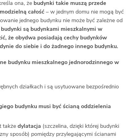
kreśla ona, że
budynki takie muszą przede
amodzielną całość
– w jednym domu nie mogą być
nowanie jednego budynku nie może być zależne od
e budynki są budynkami mieszkalnymi w
dzić, że obydwa posiadają cechy budynków
edynie do siebie i do żadnego innego budynku.
yczne budynku mieszkalnego jednorodzinnego w
drębnych działkach i są usytuowane bezpośrednio
ugiego budynku musi być ścianą oddzielenia
t także
dylatacja
(szczelina, dzięki której budynki
zny sposób) pomiędzy przylegającymi ścianami