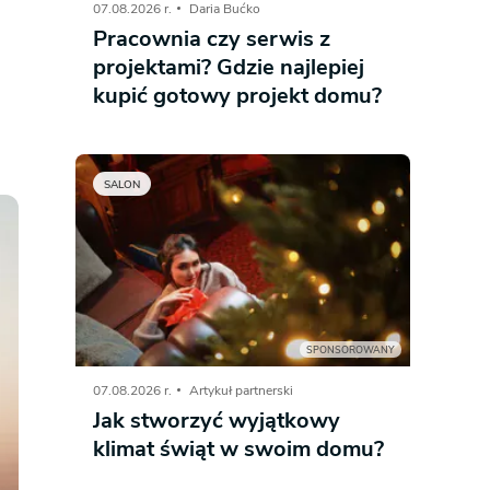
07.08.2026 r.
Daria Bućko
Pracownia czy serwis z
Dom pasywny
- co to znaczy
projektami? Gdzie najlepiej
kupić gotowy projekt domu?
SALON
SPONSOROWANY
07.08.2026 r.
Artykuł partnerski
Jak stworzyć wyjątkowy
klimat świąt w swoim domu?