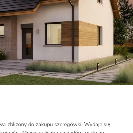
wa zbliżony do zakupu szeregówki. Wydaje się
 korzyści. Mniejsza liczba sąsiadów, większy