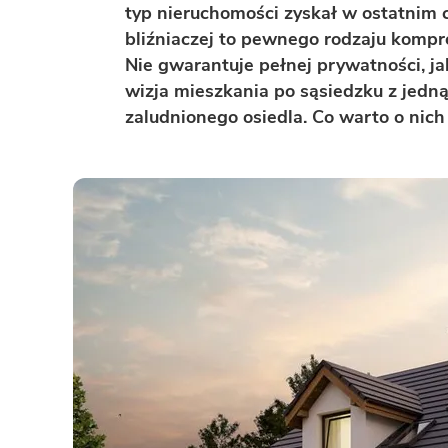
ENERGOOSZCZĘDNOŚĆ
PLEBISCYT EXTRAPROJEKT
typ nieruchomości zyskał w ostatnim
bliźniaczej to pewnego rodzaju kompr
DODATKOWE ELEMENTY
AKADEMIA EXTRADOM.PL
Nie gwarantuje pełnej prywatności, j
BAZA WIEDZY
Zobacz wszystkie kategorie
wizja mieszkania po sąsiedzku z jedn
zaludnionego osiedla. Co warto o nich
Zobacz wszystkie porady