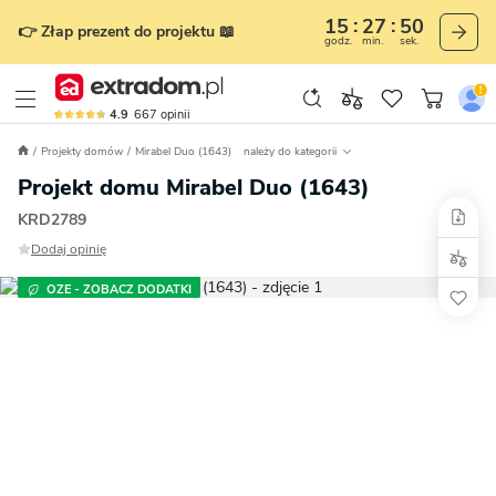
15
27
49
👉 Złap prezent do projektu 📖
godz.
min.
sek.
4.9
667
opinii
Projekty domów
Mirabel Duo (1643)
należy do kategorii
Projekt domu Mirabel Duo (1643)
KRD2789
Dodaj opinię
OZE - ZOBACZ DODATKI