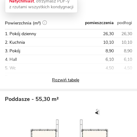
Natychmiast
, otrzymasz PDF-y
z rzutami wszystkich kondygnacji
pomieszczenia
podłogi
Powierzchnia (m²)
1. Pokój dzienny
26,30
26,30
2. Kuchnia
10,10
10,10
3. Pokój
8,90
8,90
4. Hall
6,10
6,10
5. Wc
4,50
4,50
Razem
59,50
64,90
Poddasze
- 55,30 m²