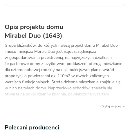
Opis projektu domu
Mirabel Duo (1643)
Grupa bliźniaków, do których należą projekt domu Mirabel Duo
i nieco mniejsza Morela Duo jest najoszczędniejsza
w gospodarowaniu przestrzenią, na najwęższych działkach.
Te parterowe domy z użytkowym poddaszem oferują mieszkanie
dla czteroosobowej rodziny na najsmuklejszym planie wśród
propozycji o powierzchni ok. 110m2 w dwóch zbliżonych
wersjach funkcjonalnych. Strefa dzienna mieszkania znajduje się
w nich na tyłach domu. Naprzeciwko schodów, znalazła się
otwarta na pokój dzienny kuchnia, powiększona ryzalitem
z narożnym oknem, które poszerza wgląd na otoczenie domu.
Salon składa się z części jadalnianej i rekreacyjnej. Pod
Czytaj więcej
dwuspadowym dachem o kalenicy równoległej do drogi
dojazdowej są trzy sypialnie z łazienką. Każda ma oryginalny
kształt: dwie od frontu i od ogrodu dzięki płasko przekrytym
Polecani producenci