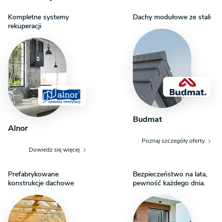
lukarnom, a najmniejsza z nich - za sprawą narożnego okna
ryzalitu. W projekcie domu Mirabel Duo od frontu zamiast garażu
Kompletne systemy
Dachy modułowe ze stali
zaplanowano gabinet, a łazienka z kotłem gazowym znalazła się
rekuperacji
bliżej wejścia, ustępując miejsce pod odwróconymi schodami
na schowek. Identyczna szerokość traktu i nowoczesna
pudełkowa stylistyka pozwalają łączyć segmenty obu rozwiązań.
Budmat
Alnor
Poznaj szczegóły oferty
Dowiedz się więcej
Prefabrykowane
Bezpieczeństwo na lata,
konstrukcje dachowe
pewność każdego dnia.