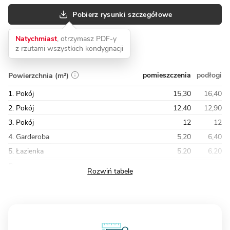
Pobierz rysunki szczegółowe
Natychmiast
, otrzymasz PDF-y
z rzutami wszystkich kondygnacji
pomieszczenia
podłogi
Powierzchnia (m²)
1. Pokój
15,30
16,40
2. Pokój
12,40
12,90
3. Pokój
12
12
4. Garderoba
5,20
6,40
5. Łazienka
5,20
6,20
Razem
55,30
61,20