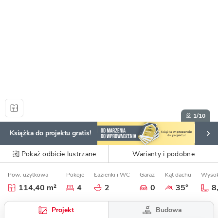
1
/10
Książka do projektu gratis!
Pokaż odbicie lustrzane
Warianty i podobne
Pow. użytkowa
Pokoje
Łazienki i WC
Garaż
Kąt dachu
Wysok
114,40 m²
4
2
0
35°
8
Budowa
Projekt