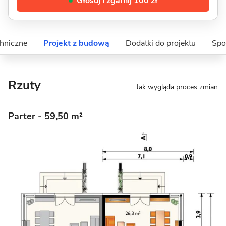
Głosuj i zgarnij 100 zł
hniczne
Projekt z budową
Dodatki do projektu
Spo
Rzuty
Jak wygląda proces zmian
Parter
- 59,50 m²