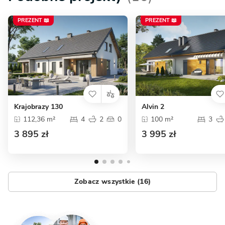
PREZENT 📖
PREZENT 📖
Krajobrazy 130
Alvin 2
112,36 m²
4
2
0
100 m²
3
3 895 zł
3 995 zł
Zobacz wszystkie (16)