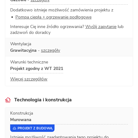
Dodatkowo istnieje możliwość zamówienia projektu z
Pompa ciepła + ogrzewanie podłogowe
Interesuje Cię inne źródło ogrzewania?
Wyślij zapytanie
lub
zadzwoń do doradcy
Wentylacja
Grawitacyjna
-
szczegóły
Warunki techniczne
Projekt zgodny z WT 2021
Więcej szczegółów
Technologia i konstrukcja
Konstrukcja
Murowana
PROJEKT Z BUDOWĄ
Istnieje możliwość zaadaptowania tego projektu do