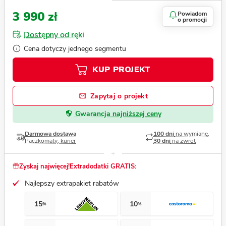
3 990 zł
Powiadom
o promocji
Dostępny od ręki
Cena dotyczy jednego segmentu
KUP PROJEKT
Zapytaj o projekt
Gwarancja najniższej ceny
Darmowa dostawa
100 dni
na wymianę,
Paczkomaty, kurier
30 dni
na zwrot
Zyskaj najwięcej!
Extradodatki GRATIS:
Najlepszy extrapakiet rabatów
15
10
%
%