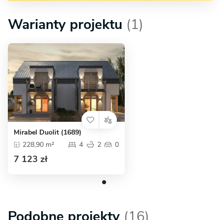
Warianty projektu
(1)
Mirabel Duolit (1689)
228,90 m²
4
2
0
7 123 zł
Podobne projekty
(16)