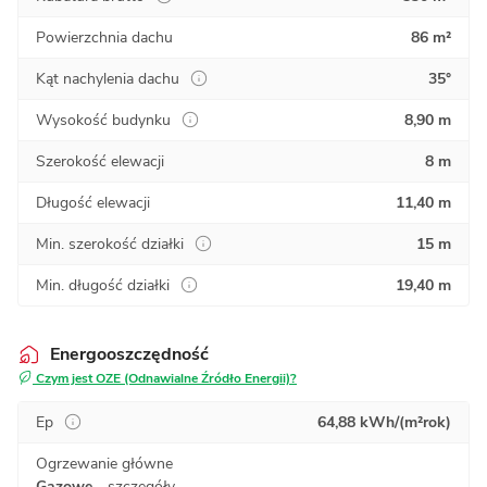
Powierzchnia dachu
86 m²
Kąt nachylenia dachu
35°
Wysokość budynku
8,90 m
Szerokość elewacji
8 m
Długość elewacji
11,40 m
Min. szerokość działki
15 m
Min. długość działki
19,40 m
Energooszczędność
Czym jest OZE (Odnawialne Źródło Energii)?
Ep
64,88 kWh/(m²rok)
Ogrzewanie główne
Gazowe
-
szczegóły