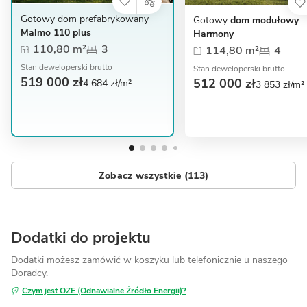
Gotowy dom prefabrykowany
Gotowy
dom modułowy
Malmo 110 plus
Harmony
110,80 m²
3
114,80 m²
4
Stan deweloperski brutto
Stan deweloperski brutto
519 000 zł
512 000 zł
4 684 zł/m²
3 853 zł/m²
Zobacz wszystkie (113)
Dodatki do projektu
Dodatki możesz zamówić w koszyku lub telefonicznie
u naszego
Doradcy.
Czym jest OZE (Odnawialne Źródło Energii)?