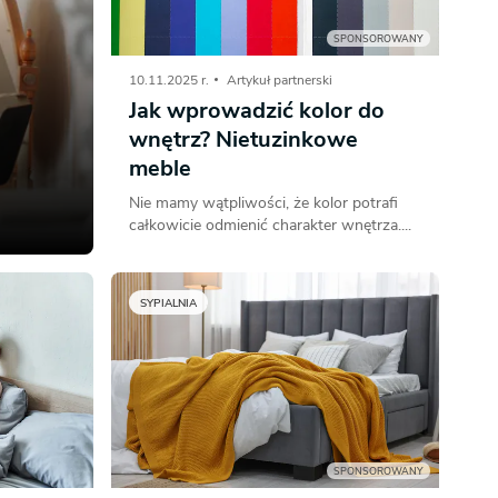
SPONSOROWANY
Dom pasywny
- co to znaczy
10.11.2025 r.
Artykuł partnerski
Jak wprowadzić kolor do
wnętrz? Nietuzinkowe
meble
Nie mamy wątpliwości, że kolor potrafi
całkowicie odmienić charakter wnętrza....
SYPIALNIA
SPONSOROWANY