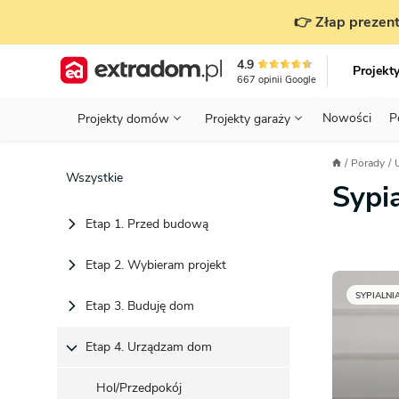
👉 Złap prezent
4.9
Projekt
667
opinii
Google
Nowości
P
Projekty domów
Projekty garaży
KONDYGNACJE
PRZED BUDOWĄ - ETAP 1
STANOWISKA
Porady
Projekty domów
Parterowe
Piętrowe
Projekty garaży
do 70 m²
Wszystkie
Sypia
POWIERZCHNIA
WYBIERAM PROJEKT - ETAP 2
TYP
Działka
Etap 1. Przed budową
GARAŻ
BUDUJĘ DOM - ETAP 3
DACH
Technol
DACH
URZĄDZAM DOM - ETAP 4
Etap 2. Wybieram projekt
Zobacz wszystkie kategorie
KONSTRUKCJA
PRZEPISY I FORMALNOŚCI
SYPIALNI
Etap 3. Buduję dom
STYL
FINANSE I KOSZTY
Etap 4. Urządzam dom
ZABUDOWA
OZE
Hol/Przedpokój