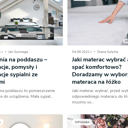
S
 r.
Jan Susmaga
04.08.2021 r.
Diana Sulyma
nia na poddaszu –
Jaki materac wybrać
acje, pomysły i
spać komfortowo?
cje sypialni ze
Doradzamy w wybor
mi
materaca na łóżko
a na poddaszu to pomieszczenie
Jaki materac wybrać, przed w
ze do urządzenia. Mała sypial...
odpowiedniego materacu do łó
musimy so...
A
SYPIALNIA