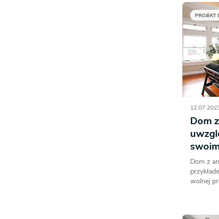
PROJEKT
12.07.2023
Dom z
uwzgl
swoim
Dom z an
przykład
wolnej prz