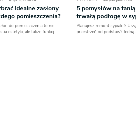
 r.
Artykuł partnerski
19.12.2023 r.
Artykuł partnerski
brać idealne zasłony
5 pomysłów na tanią 
żdego pomieszczenia?
trwałą podłogę w syp
słon do pomieszczenia to nie
Planujesz remont sypialni? Urz
tia estetyki, ale także funkcj...
przestrzeń od podstaw? Jedną z