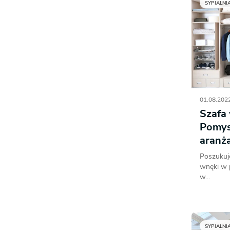
SYPIALNI
01.08.2022
Szafa
Pomysł
aranż
Poszukuj
wnęki w 
w...
SYPIALNI