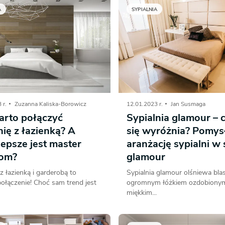
A
SYPIALNIA
 r.
Zuzanna Kaliska-Borowicz
12.01.2023 r.
Jan Susmaga
arto połączyć
Sypialnia glamour –
nię z łazienką? A
się wyróżnia? Pomys
epsze jest master
aranżację sypialni w 
om?
glamour
 z łazienką i garderobą to
Sypialnia glamour olśniewa bla
ołączenie! Choć sam trend jest
ogromnym łóżkiem ozdobiony
miękkim...