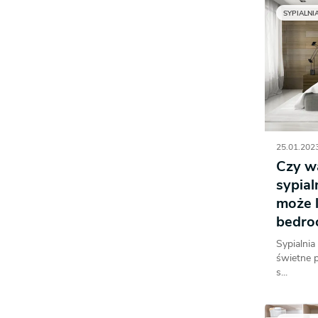
SYPIALNI
25.01.2023
Czy w
sypial
może l
bedro
Sypialnia
świetne p
s...