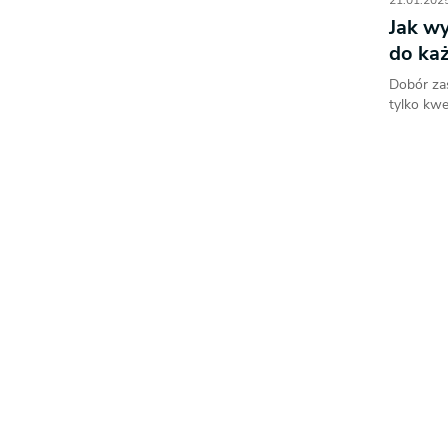
21.01.2025
Jak wy
do ka
Dobór za
tylko kwes