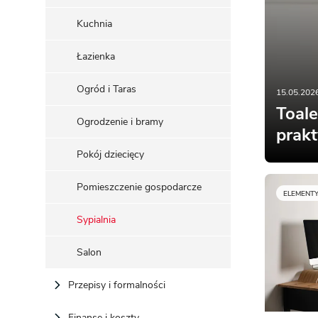
ENERGOOSZCZĘDNOŚĆ
PLEBISCYT EXTRAPROJEKT
Kuchnia
DODATKOWE ELEMENTY
AKADEMIA EXTRADOM.PL
Łazienka
BAZA WIEDZY
Zobacz wszystkie kategorie
Zobacz wszystkie porady
Ogród i Taras
15.05.2026
Toale
Ogrodzenie i bramy
prakt
Pokój dziecięcy
Pomieszczenie gospodarcze
ELEMENT
Sypialnia
Salon
Przepisy i formalności
Finanse i koszty