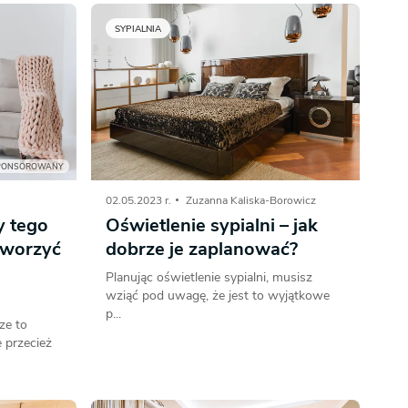
SYPIALNIA
PONSOROWANY
02.05.2023 r.
Zuzanna Kaliska-Borowicz
y tego
Oświetlenie sypialni – jak
tworzyć
dobrze je zaplanować?
Planując oświetlenie sypialni, musisz
wziąć pod uwagę, że jest to wyjątkowe
p...
ze to
 przecież