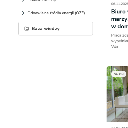
06.11.2025
Biuro
Odnawialne źródła energii (OZE)
marzys
w dom
Baza wiedzy
Praca zda
wypełnia
War...
SALON