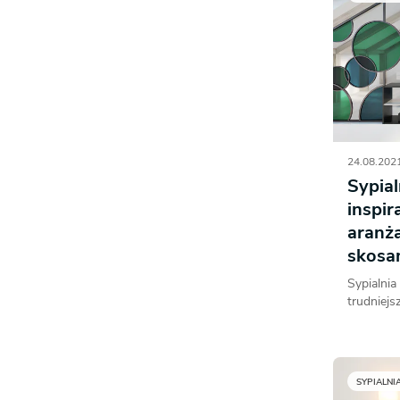
24.08.2021
Sypial
inspir
aranża
skosa
Sypialni
trudniejs
SYPIALNI