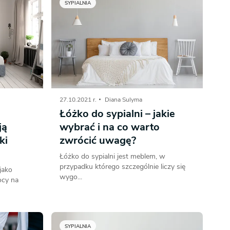
SYPIALNIA
27.10.2021 r.
Diana Sulyma
Łóżko do sypialni – jakie
ją
wybrać i na co warto
ki
zwrócić uwagę?
Łóżko do sypialni jest meblem, w
przypadku którego szczególnie liczy się
jako
wygo...
ocy na
SYPIALNIA