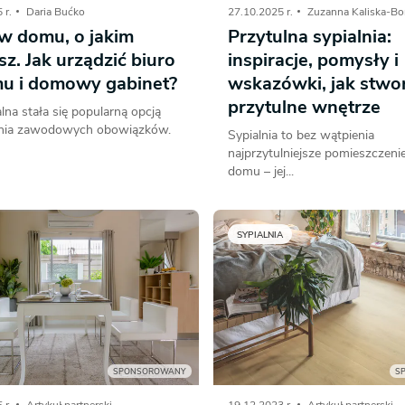
 r.
Daria Bućko
27.10.2025 r.
Zuzanna Kaliska-Bo
 w domu, o jakim
Przytulna sypialnia:
z. Jak urządzić biuro
inspiracje, pomysły i
u i domowy gabinet?
wskazówki, jak stwo
przytulne wnętrze
lna stała się popularną opcją
nia zawodowych obowiązków.
Sypialnia to bez wątpienia
najprzytulniejsze pomieszczen
domu – jej...
SYPIALNIA
SPONSOROWANY
S