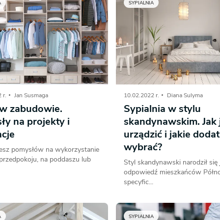
A
SYPIALNIA
 r.
Jan Susmaga
10.02.2022 r.
Diana Sulyma
 w zabudowie.
Sypialnia w stylu
y na projekty i
skandynawskim. Jak 
acje
urządzić i jakie dodat
wybrać?
esz pomysłów na wykorzystanie
przedpokoju, na poddaszu lub
Styl skandynawski narodził się 
odpowiedź mieszkańców Półn
specyfic...
A
SYPIALNIA