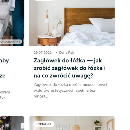
PONSOROWANY
29.07.2021 r.
Daria Rek
 aby
Zagłówek do łóżka — jak
zrobić zagłówek do łóżka i
ze
na co zwrócić uwagę?
Zagłówek do łóżka oprócz nieocenionych
walorów estetycznych spełnia też
yborem
mnóst...
żka,
SYPIALNIA