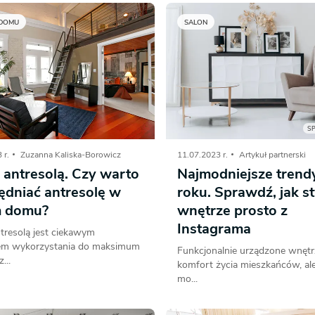
 DOMU
SALON
S
 r.
Zuzanna Kaliska-Borowicz
11.07.2023 r.
Artykuł partnerski
 antresolą. Czy warto
Najmodniejsze trend
ędniać antresolę w
roku. Sprawdź, jak s
 domu?
wnętrze prosto z
Instagrama
tresolą jest ciekawym
em wykorzystania do maksimum
Funkcjonalnie urządzone wnętr
...
komfort życia mieszkańców, ale
mo...