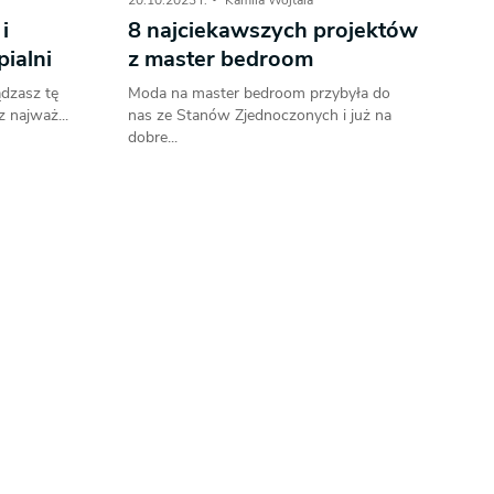
20.10.2023 r.
Kamila Wojtala
i
8 najciekawszych projektów
ialni
z master bedroom
ądzasz tę
Moda na master bedroom przybyła do
 najważ...
nas ze Stanów Zjednoczonych i już na
dobre...