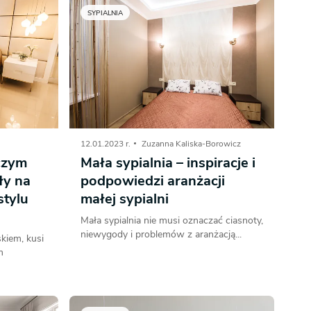
SYPIALNIA
12.01.2023 r.
Zuzanna Kaliska-Borowicz
 czym
Mała sypialnia – inspiracje i
ły na
podpowiedzi aranżacji
stylu
małej sypialni
Mała sypialnia nie musi oznaczać ciasnoty,
niewygody i problemów z aranżacją...
skiem, kusi
m