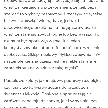
niepewność aranżacyjną - decyduje się na neutralne
wnętrza, kierując się przekonaniem, że biel, beż i
szarość to wybory bezpieczne. I rzeczywiście, takie
barwy stanowią świetną bazę, jednak bez
odpowiedniego przełamania mogą sprawiać, że
wnętrze staje się zbyt chłodne lub bez wyrazu. To
nie musi być spore wyzwanie! Już jeden
kolorystyczny akcent potrafi nadać pomieszczeniu
osobowość. Sklep meblowy MyBed zapewnia: "W
naszej ofercie znajdziesz piękne meble starannie
zaprojektowane właśnie z taką myślą".
Pastelowe kolory, jak miętowy, pudrowy róż, błękit
czy jasny żółty, wprowadzają do przestrzeni
świeżość i lekkość. Doskonale sprawdzają się
zarówno w pokoju dziennym, jak i w sypialni czy
przedpokoju. Co ważne, nie przytłaczają – dlatego