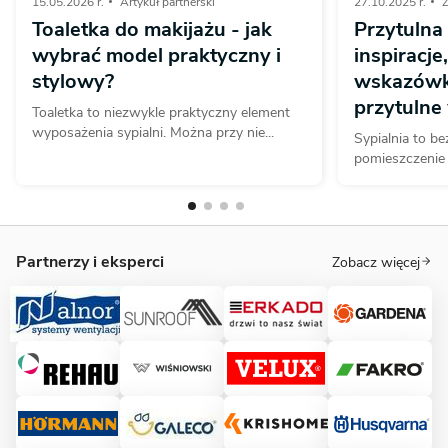
15.05.2026 r.
Artykuł partnerski
27.10.2025 r.
Z
Toaletka do makijażu - jak
Przytulna 
wybrać model praktyczny i
inspiracje
stylowy?
wskazówki
przytulne
Toaletka to niezwykle praktyczny element
wyposażenia sypialni. Można przy nie...
Sypialnia to be
pomieszczenie 
Partnerzy i eksperci
Zobacz więcej