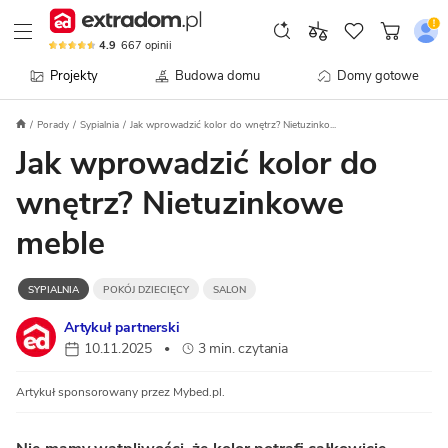
4.9
667
opinii
Projekty
Budowa domu
Domy gotowe
Porady
Sypialnia
Jak wprowadzić kolor do wnętrz? Nietuzinko...
Jak wprowadzić kolor do
wnętrz? Nietuzinkowe
meble
SYPIALNIA
POKÓJ DZIECIĘCY
SALON
Artykuł partnerski
10.11.2025
3 min. czytania
•
Artykuł sponsorowany przez Mybed.pl.