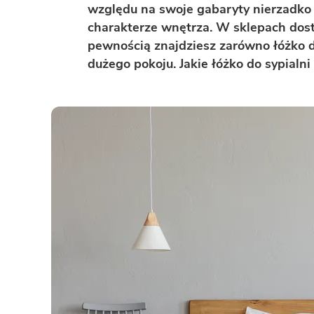
ENERGOOSZCZĘDNOŚĆ
PLEBISCYT EXTRAPROJEKT
względu na swoje gabaryty nierzadko
charakterze wnętrza. W sklepach dost
DODATKOWE ELEMENTY
AKADEMIA EXTRADOM.PL
pewnością znajdziesz zarówno łóżko do
BAZA WIEDZY
Zobacz wszystkie kategorie
dużego pokoju. Jakie łóżko do sypialn
Zobacz wszystkie porady