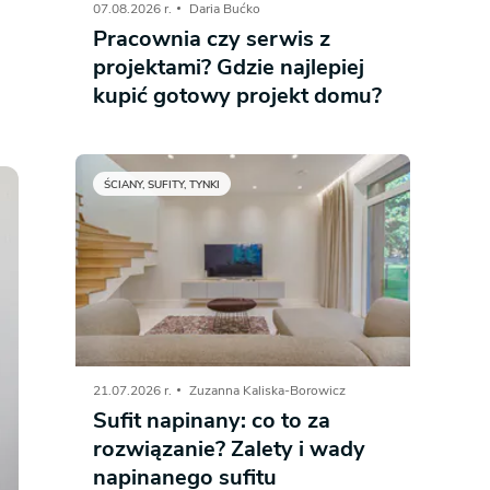
07.08.2026 r.
Daria Bućko
Pracownia czy serwis z
Dom pasywny
- co to znaczy
projektami? Gdzie najlepiej
kupić gotowy projekt domu?
ŚCIANY, SUFITY, TYNKI
21.07.2026 r.
Zuzanna Kaliska-Borowicz
Sufit napinany: co to za
rozwiązanie? Zalety i wady
napinanego sufitu