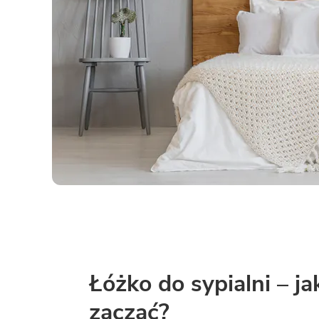
Łóżko do sypialni – ja
zacząć?