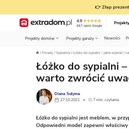
👉 Złap prezent
4.9
Projekt
667
opinii
Google
Nowości
P
Projekty domów
Projekty garaży
KONDYGNACJE
PRZED BUDOWĄ - ETAP 1
STANOWISKA
Porady
Sypialnia
Łóżko do sypialni – jakie wybrać i na
Projekty domów
Parterowe
Piętrowe
Projekty garaży
do 70 m²
Łóżko do sypialni –
POWIERZCHNIA
WYBIERAM PROJEKT - ETAP 2
TYP
Działka
GARAŻ
BUDUJĘ DOM - ETAP 3
DACH
warto zwrócić uwa
Technol
DACH
URZĄDZAM DOM - ETAP 4
Zobacz wszystkie kategorie
Diana Sulyma
KONSTRUKCJA
PRZEPISY I FORMALNOŚCI
27.10.2021
7 min. czytania
•
STYL
FINANSE I KOSZTY
Łóżko do sypialni jest meblem, w przy
ZABUDOWA
OZE
Odpowiedni model zapewni właściwy k