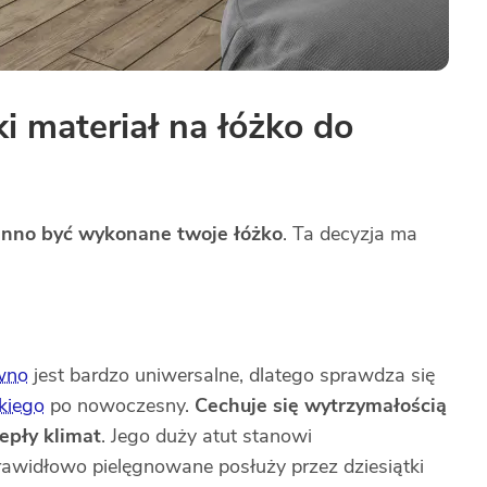
ki materiał na łóżko do
winno być wykonane twoje łóżko
. Ta decyzja ma
wno
jest bardzo uniwersalne, dlatego sprawdza się
kiego
po nowoczesny.
Cechuje się wytrzymałością
epły klimat
. Jego duży atut stanowi
prawidłowo pielęgnowane posłuży przez dziesiątki