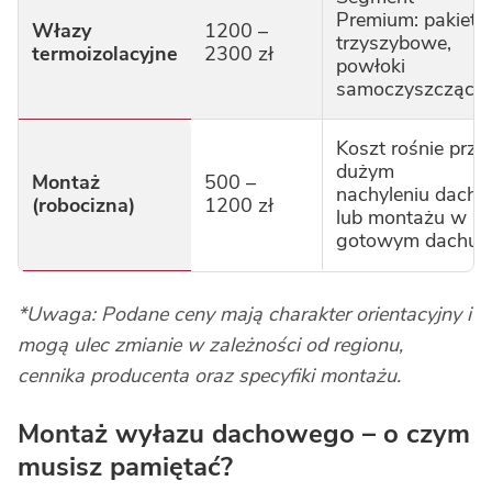
Premium: pakiety
Włazy
1200 –
trzyszybowe,
termoizolacyjne
2300 zł
powłoki
samoczyszczące.
Koszt rośnie przy
dużym
Montaż
500 –
nachyleniu dachu
(robocizna)
1200 zł
lub montażu w
gotowym dachu.
*Uwaga: Podane ceny mają charakter orientacyjny i
mogą ulec zmianie w zależności od regionu,
cennika producenta oraz specyfiki montażu.
Montaż wyłazu dachowego – o czym
musisz pamiętać?