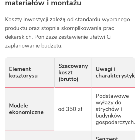
materiałów i montażu
Koszty inwestycji zależą od standardu wybranego
produktu oraz stopnia skomplikowania prac
dekarskich. Poniższe zestawienie ułatwi Ci
zaplanowanie budżetu:
Szacowany
Element
Uwagi i
koszt
kosztorysu
charakterystyka
(brutto)
Podstawowe
wyłazy do
Modele
od 350 zł
strychów i
ekonomiczne
budynków
gospodarczych.
Segment