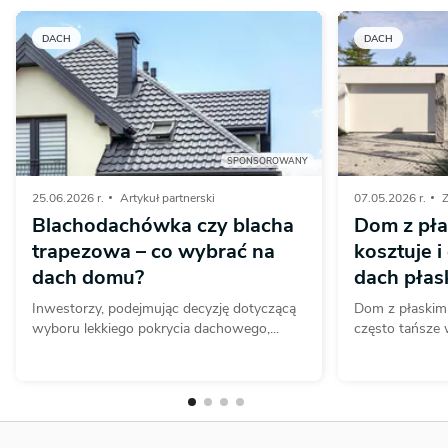
DACH
DACH
SPONSOROWANY
25.06.2026 r.
Artykuł partnerski
07.05.2026 r.
Z
Blachodachówka czy blacha
Dom z pła
trapezowa – co wybrać na
kosztuje i
dach domu?
dach płas
Inwestorzy, podejmując decyzję dotyczącą
Dom z płaskim
wyboru lekkiego pokrycia dachowego,...
często tańsze 