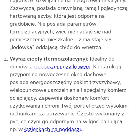
najtańsze rozwiązanie na nieogrzewane strychy.
Zazwyczaj posiada drewnianą ramę i pojedynczą
hartowaną szyby, która jest odporne na
gradobicie. Nie posiada parametrów
termoizolacyjnych, więc nie nadaje się nad
pomieszczenia mieszkalne – zimą staje się
„lodówką” oddającą chłód do wnętrza.
Wyłaz ciepły (termoizolacyjny):
Idealny do
domów z
poddaszem użytkowym
. Konstrukcją
przypomina nowoczesne okna dachowe –
posiada energooszczędny pakiet trzyszybowy,
wielopunktowe uszczelnienia i specjalny kołnierz
ocieplający. Zapewnia doskonały komfort
użytkowania i chroni Twój portfel przed wysokimi
rachunkami za ogrzewanie. Często wykonany z
pvc, co czyni go odpornym na wilgoć panującą
np. w
łazienkach na poddaszu
.