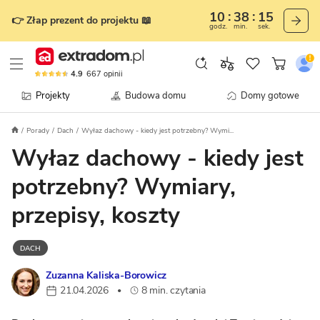
10
38
13
👉 Złap prezent do projektu 📖
godz.
min.
sek.
4.9
667
opinii
Projekty
Budowa domu
Domy gotowe
Porady
Dach
Wyłaz dachowy - kiedy jest potrzebny? Wymi...
Wyłaz dachowy - kiedy jest
potrzebny? Wymiary,
przepisy, koszty
DACH
Zuzanna Kaliska-Borowicz
21.04.2026
8 min. czytania
•