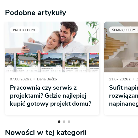
Podobne artykuły
PROJEKT DOMU
ŚCIANY, SUFITY, 
07.08.2026 r.
Daria Bućko
21.07.2026 r.
Z
Pracownia czy serwis z
Sufit napi
projektami? Gdzie najlepiej
rozwiązan
kupić gotowy projekt domu?
napinaneg
Nowości w tej kategorii