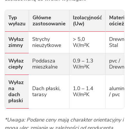
Typ
Główne
Izolacyjność
Materia
wyłazu
zastosowanie
(Uw)
ościeżni
Wyłaz
Strychy
> 5,0
Drewno 
zimny
nieużytkowe
W/m²K
Stal
Wyłaz
Poddasza
0.9 – 1.3
pvc /
ciepły
mieszkalne
W/m²K
Drewno
Wyłaz
na
Dach płaski,
1.0 – 1.4
alumini
dach
tarasy
W/m²K
/ pvc
płaski
*Uwaga: Podane ceny mają charakter orientacyjny i
mogą ulec zmianie w zależności od producenta,