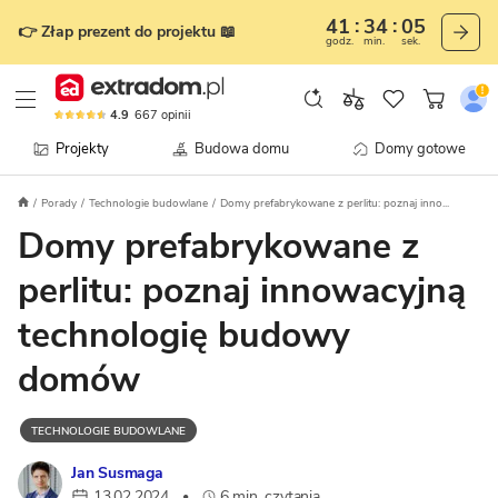
41
34
04
👉 Złap prezent do projektu 📖
godz.
min.
sek.
4.9
667
opinii
Projekty
Budowa domu
Domy gotowe
Porady
Technologie budowlane
Domy prefabrykowane z perlitu: poznaj inno...
Domy prefabrykowane z
perlitu: poznaj innowacyjną
technologię budowy
domów
TECHNOLOGIE BUDOWLANE
Jan Susmaga
13.02.2024
6 min. czytania
•