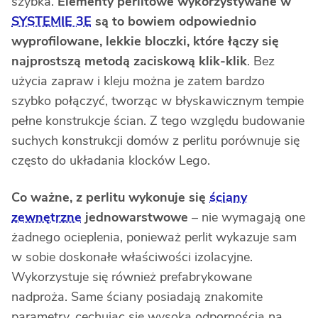
szybka.
Elementy perlitowe wykorzystywane w
SYSTEMIE 3E
są to bowiem odpowiednio
wyprofilowane, lekkie bloczki, które łączy się
najprostszą metodą zaciskową klik-klik
. Bez
użycia zapraw i kleju można je zatem bardzo
szybko połączyć, tworząc w błyskawicznym tempie
pełne konstrukcje ścian. Z tego względu budowanie
suchych konstrukcji domów z perlitu porównuje się
często do układania klocków Lego.
Co ważne, z perlitu wykonuje się
ściany
zewnętrzne
jednowarstwowe
– nie wymagają one
żadnego ocieplenia, ponieważ perlit wykazuje sam
w sobie doskonałe właściwości izolacyjne.
Wykorzystuje się również prefabrykowane
nadproża. Same ściany posiadają znakomite
parametry, cechując się wysoką odpornością na