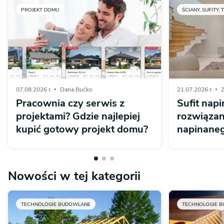
PROJEKT DOMU
ŚCIANY, SUFITY, 
07.08.2026 r.
Daria Bućko
21.07.2026 r.
Z
Pracownia czy serwis z
Sufit napi
projektami? Gdzie najlepiej
rozwiązan
kupić gotowy projekt domu?
napinaneg
Nowości w tej kategorii
TECHNOLOGIE BUDOWLANE
TECHNOLOGIE 