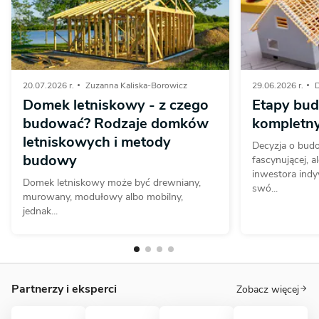
20.07.2026 r.
Zuzanna Kaliska-Borowicz
29.06.2026 r.
D
Domek letniskowy - z czego
Etapy bu
budować? Rodzaje domków
kompletn
letniskowych i metody
Decyzja o bud
budowy
fascynującej, a
inwestora indy
Domek letniskowy może być drewniany,
swó...
murowany, modułowy albo mobilny,
jednak...
Partnerzy i eksperci
Zobacz więcej