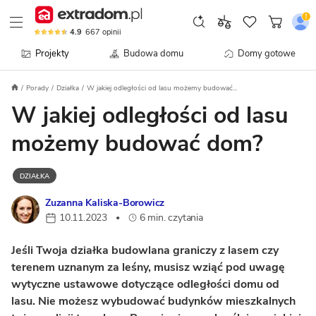
4.9
667
opinii
Projekty
Budowa domu
Domy gotowe
Porady
Działka
W jakiej odległości od lasu możemy budować...
W jakiej odległości od lasu
możemy budować dom?
DZIAŁKA
Zuzanna Kaliska-Borowicz
10.11.2023
6 min. czytania
•
Jeśli Twoja działka budowlana graniczy z lasem czy
terenem uznanym za leśny, musisz wziąć pod uwagę
wytyczne ustawowe dotyczące odległości domu od
lasu. Nie możesz wybudować budynków mieszkalnych