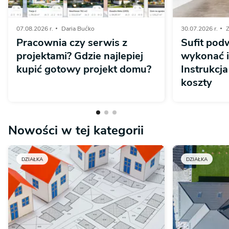
07.08.2026 r.
Daria Bućko
30.07.2026 r.
Z
Pracownia czy serwis z
Sufit pod
projektami? Gdzie najlepiej
wykonać 
kupić gotowy projekt domu?
Instrukcja
koszty
Nowości w tej kategorii
DZIAŁKA
DZIAŁKA