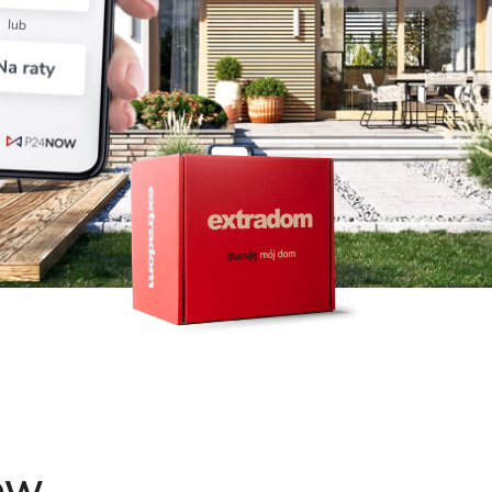
Dom pasywny
- co to znaczy