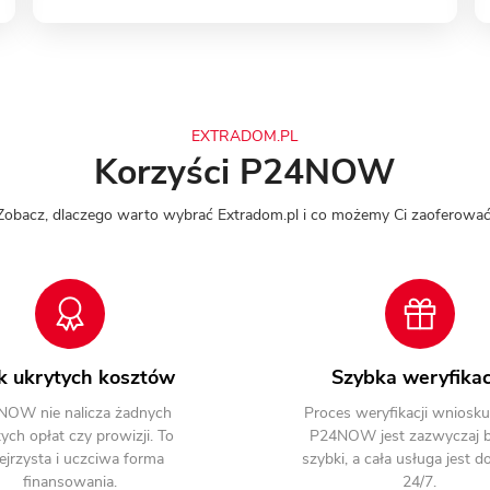
EXTRADOM.PL
Korzyści P24NOW
Zobacz, dlaczego warto wybrać Extradom.pl i co możemy Ci zaoferować
k ukrytych kosztów
Szybka weryfikac
NOW nie nalicza żadnych
Proces weryfikacji wniosku 
ych opłat czy prowizji. To
P24NOW jest zazwyczaj 
ejrzysta i uczciwa forma
szybki, a cała usługa jest 
finansowania.
24/7.