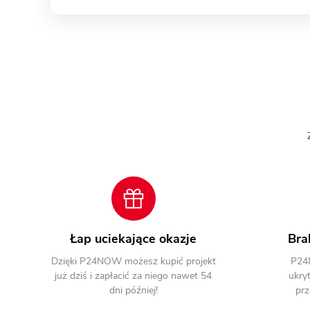
Łap uciekające okazje
Bra
Dzięki P24NOW możesz kupić projekt
P24
już dziś i zapłacić za niego nawet 54
ukryt
dni później!
prz