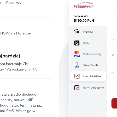
ine (Przelewy
24NOW, na którą Cię
jbardziej
óra interesuje Cię
ub "Wnioskuję o limit".
 i stałe źródło dochodu
sobisty, nazwę i NIP
du netto. Jeśli masz już
e kod SMS. Wpisz go w