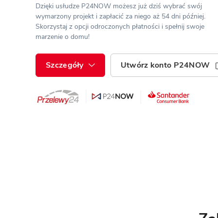
ENERGOOSZCZĘDNOŚĆ
PLEBISCYT EXTRAPROJEKT
Dzięki usłudze P24NOW możesz już dziś wybrać swój
wymarzony projekt i zapłacić za niego aż 54 dni później.
DODATKOWE ELEMENTY
AKADEMIA EXTRADOM.PL
Skorzystaj z opcji odroczonych płatności i spełnij swoje
marzenie o domu!
BAZA WIEDZY
Zobacz wszystkie kategorie
Zobacz wszystkie porady
Szczegóły
Utwórz konto P24NOW