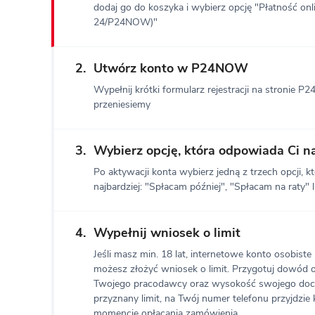
dodaj go do koszyka i wybierz opcję "Płatność onl
24/P24NOW)"
2.
Utwórz konto w P24NOW
Wypełnij krótki formularz rejestracji na stronie P
przeniesiemy
3.
Wybierz opcję, która odpowiada Ci na
Po aktywacji konta wybierz jedną z trzech opcji, kt
najbardziej: "Spłacam później", "Spłacam na raty" l
4.
Wypełnij wniosek o limit
Jeśli masz min. 18 lat, internetowe konto osobiste
możesz złożyć wniosek o limit. Przygotuj dowód o
Twojego pracodawcy oraz wysokość swojego docho
przyznany limit, na Twój numer telefonu przyjdzi
momencie opłacania zamówienia.