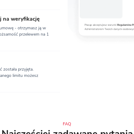
 na weryfikację
j umowę - otrzymasz ją w
 tożsamość przelewem na 1
 została przyjęta.
nanego limitu możesz
FAQ
Najczęściej zadawane pytania