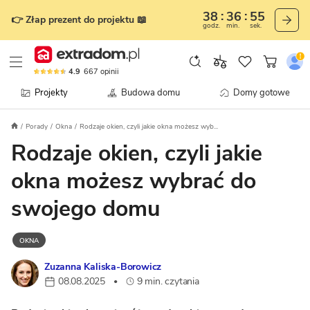
38
36
54
👉 Złap prezent do projektu 📖
godz.
min.
sek.
4.9
667
opinii
Projekty
Budowa domu
Domy gotowe
Porady
Okna
Rodzaje okien, czyli jakie okna możesz wyb...
Rodzaje okien, czyli jakie
okna możesz wybrać do
swojego domu
OKNA
Zuzanna Kaliska-Borowicz
08.08.2025
9 min. czytania
•