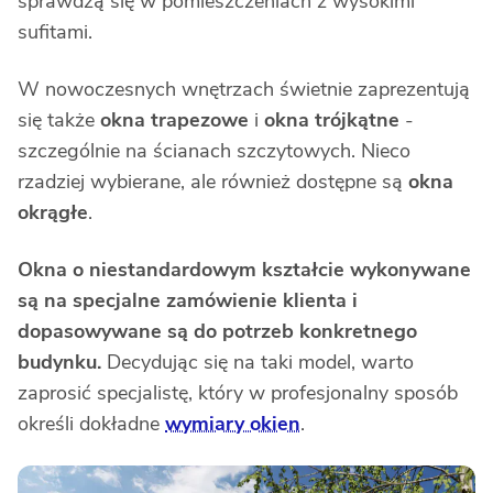
sprawdzą się w pomieszczeniach z wysokimi
sufitami.
W nowoczesnych wnętrzach świetnie zaprezentują
się także
okna trapezowe
i
okna trójkątne
-
szczególnie na ścianach szczytowych. Nieco
rzadziej wybierane, ale również dostępne są
okna
okrągłe
.
Okna o niestandardowym kształcie wykonywane
są na specjalne zamówienie klienta i
dopasowywane są do potrzeb konkretnego
budynku.
Decydując się na taki model, warto
zaprosić specjalistę, który w profesjonalny sposób
określi dokładne
wymiary okien
.