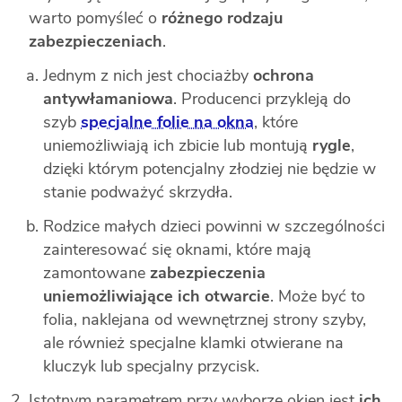
warto pomyśleć o
różnego rodzaju
zabezpieczeniach
.
Jednym z nich jest chociażby
ochrona
antywłamaniowa
. Producenci przykleją do
szyb
specjalne folie na okna
, które
uniemożliwiają ich zbicie lub montują
rygle
,
dzięki którym potencjalny złodziej nie będzie w
stanie podważyć skrzydła.
Rodzice małych dzieci powinni w szczególności
zainteresować się oknami, które mają
zamontowane
zabezpieczenia
uniemożliwiające ich otwarcie
. Może być to
folia, naklejana od wewnętrznej strony szyby,
ale również specjalne klamki otwierane na
kluczyk lub specjalny przycisk.
Istotnym parametrem przy wyborze okien jest
ich