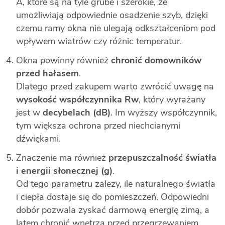
A, które są na tyle grube i szerokie, że
umożliwiają odpowiednie osadzenie szyb, dzięki
czemu ramy okna nie ulegają odkształceniom pod
wpływem wiatrów czy różnic temperatur.
Okna powinny również
chronić domowników
przed hałasem
.
Dlatego przed zakupem warto zwrócić uwagę na
wysokość współczynnika Rw
, który wyrażany
jest w
decybelach (dB)
. Im wyższy współczynnik,
tym większa ochrona przed niechcianymi
dźwiękami.
Znaczenie ma również
przepuszczalność światła
i energii słonecznej (g)
.
Od tego parametru zależy, ile naturalnego światła
i ciepła dostaje się do pomieszczeń. Odpowiedni
dobór pozwala zyskać darmową energię zimą, a
latem chronić wnętrza przed przegrzewaniem.