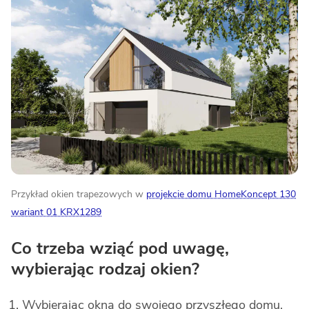
Przykład okien trapezowych w
projekcie domu HomeKoncept 130
wariant 01 KRX1289
Co trzeba wziąć pod uwagę,
wybierając rodzaj okien?
Wybierając okna do swojego przyszłego domu,