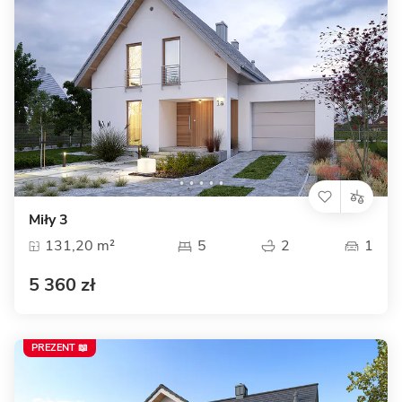
Miły 3
131,20 m²
5
2
1
5 360 zł
PREZENT 📖