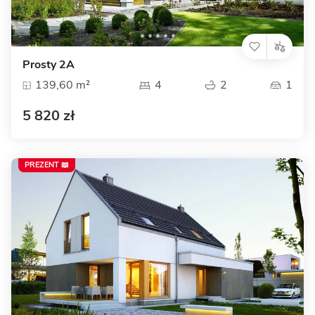
Prosty 2A
139,60 m²
4
2
1
5 820 zł
PREZENT 📖