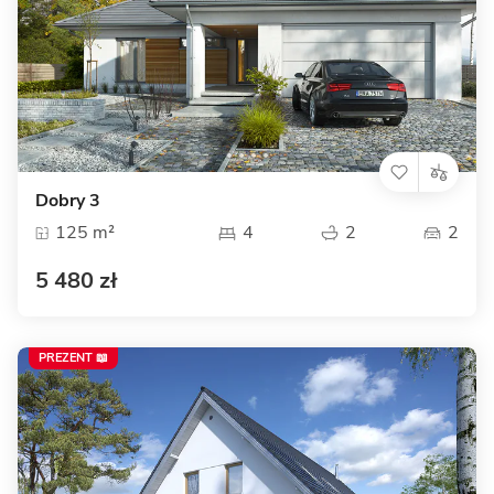
Dobry 3
125 m²
4
2
2
5 480 zł
PREZENT 📖