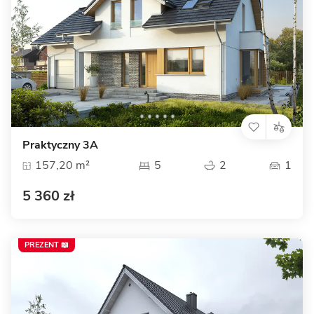
Praktyczny 3A
157,20 m²
5
2
1
5 360 zł
PREZENT 📖