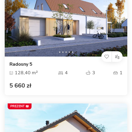
Radosny 5
128,40 m²
4
3
1
5 660 zł
PREZENT 📖