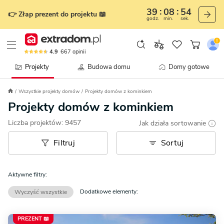
39
08
51
👉 Złap prezent do projektu 📖
godz.
min.
sek.
4.9
667
opinii
Projekty
Budowa domu
Domy gotowe
Wszystkie projekty domów
Projekty domów z kominkiem
Projekty domów z kominkiem
Liczba projektów:
9457
Jak działa sortowanie
Filtruj
Sortuj
Aktywne filtry:
Dodatkowe elementy:
Wyczyść wszystkie
PREZENT 📖