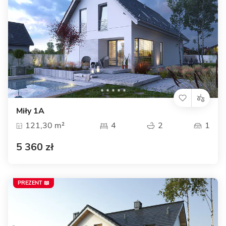
Miły 1A
121,30 m²
4
2
1
5 360 zł
PREZENT 📖