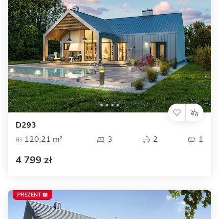
D293
120,21 m²
3
2
1
4 799 zł
PREZENT 📖