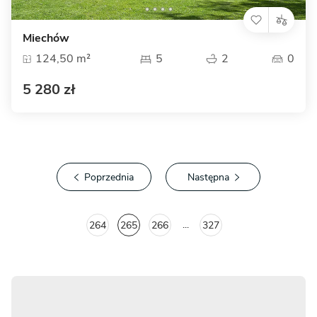
Miechów
124,50 m²
5
2
0
5 280 zł
Poprzednia
Następna
...
264
265
266
327