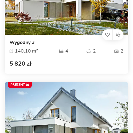
Wygodny 3
140,10 m²
4
2
2
5 820 zł
PREZENT 📖