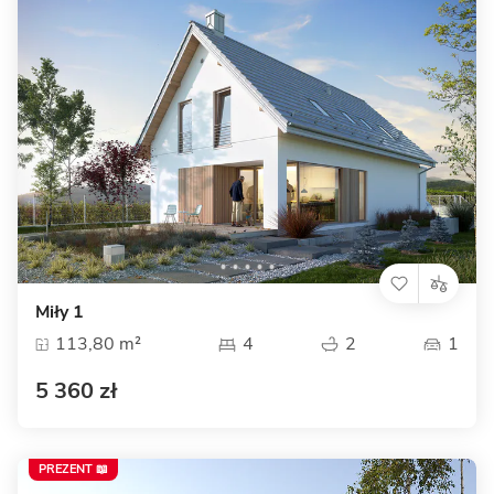
Miły 1
113,80 m²
4
2
1
5 360 zł
PREZENT 📖