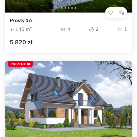
Prosty 1A
140 m²
4
2
1
5 820 zł
PREZENT 📖