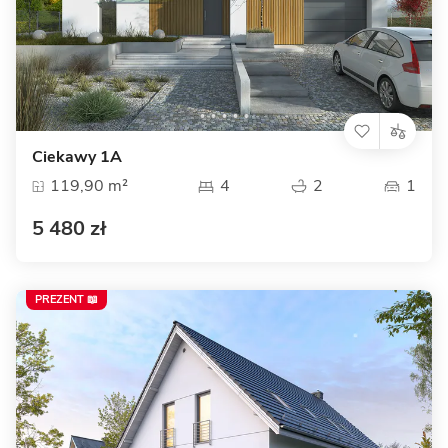
Ciekawy 1A
119,90 m²
4
2
1
5 480 zł
PREZENT 📖