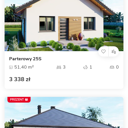
Parterowy 25S
51,40 m²
3
1
0
3 338 zł
PREZENT 📖