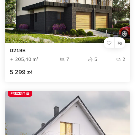
D219B
205,40 m²
7
5
2
5 299 zł
PREZENT 📖