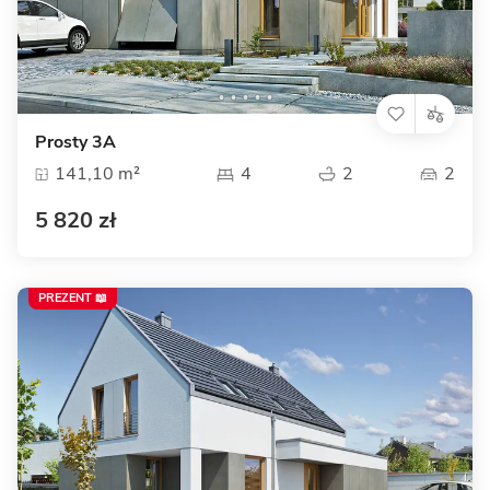
Prosty 3A
141,10 m²
4
2
2
5 820 zł
PREZENT 📖