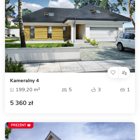
Kameralny 4
199,20 m²
5
3
1
5 360 zł
PREZENT 📖