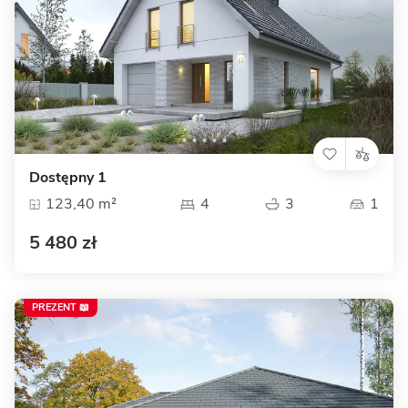
Dostępny 1
123,40 m²
4
3
1
5 480 zł
PREZENT 📖