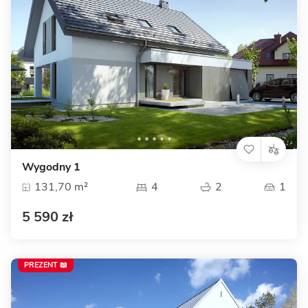
Wygodny 1
131,70 m²
4
2
1
5 590 zł
PREZENT 📖