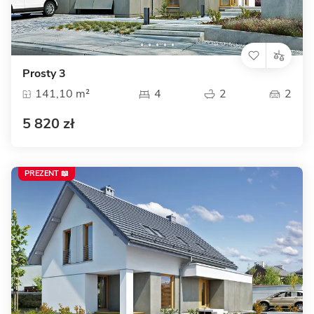
Prosty 3
141,10 m²
4
2
2
5 820 zł
PREZENT 📖