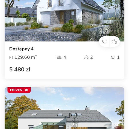
Dostępny 4
129,60 m²
4
2
1
5 480 zł
PREZENT 📖