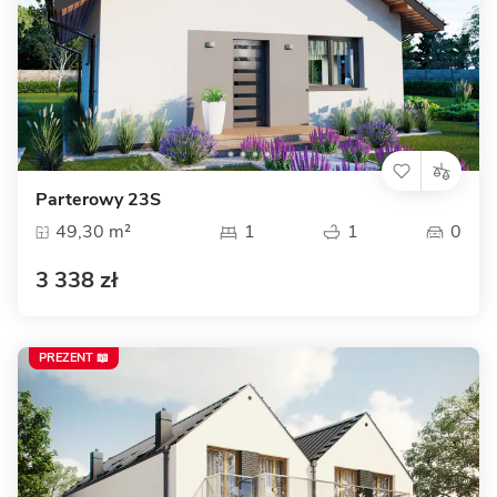
Parterowy 23S
49,30 m²
1
1
0
3 338 zł
PREZENT 📖