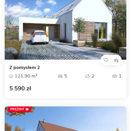
Z pomysłem 2
121,90 m²
5
2
1
5 590 zł
PREZENT 📖