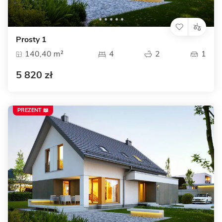
Prosty 1
140,40 m²
4
2
1
5 820 zł
PREZENT 📖