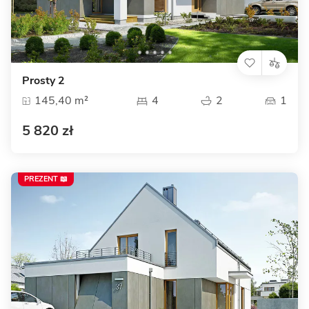
Prosty 2
145,40 m²
4
2
1
5 820 zł
PREZENT 📖