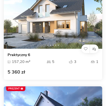
Praktyczny 6
157,20 m²
5
3
1
5 360 zł
PREZENT 📖