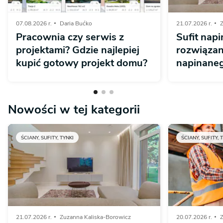
07.08.2026 r.
Daria Bućko
21.07.2026 r.
Z
Pracownia czy serwis z
Sufit napi
projektami? Gdzie najlepiej
rozwiązan
kupić gotowy projekt domu?
napinaneg
Nowości w tej kategorii
ŚCIANY, SUFITY, TYNKI
ŚCIANY, SUFITY, 
21.07.2026 r.
Zuzanna Kaliska-Borowicz
20.07.2026 r.
Z