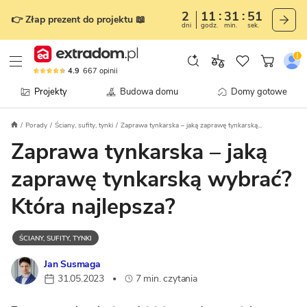
2
11
31
50
👉 Złap prezent do projektu 📖
dni
godz.
min.
sek.
4.9
667
opinii
Projekty
Budowa domu
Domy gotowe
Porady
Ściany, sufity, tynki
Zaprawa tynkarska – jaką zaprawę tynkarską...
Zaprawa tynkarska – jaką
zaprawę tynkarską wybrać?
Która najlepsza?
ŚCIANY, SUFITY, TYNKI
Jan Susmaga
31.05.2023
7 min. czytania
•