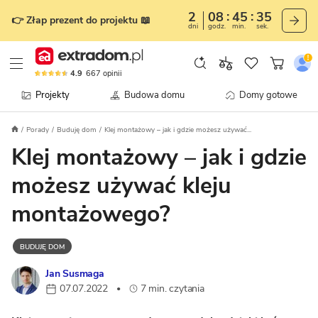
2
08
45
34
👉 Złap prezent do projektu 📖
dni
godz.
min.
sek.
4.9
667
opinii
Projekty
Budowa domu
Domy gotowe
Porady
Buduję dom
Klej montażowy – jak i gdzie możesz używać...
Klej montażowy – jak i gdzie
możesz używać kleju
montażowego?
BUDUJĘ DOM
Jan Susmaga
07.07.2022
7 min. czytania
•