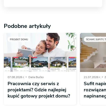
Podobne artykuły
PROJEKT DOMU
ŚCIANY, SUFITY, 
07.08.2026 r.
Daria Bućko
21.07.2026 r.
Z
Pracownia czy serwis z
Sufit napi
projektami? Gdzie najlepiej
rozwiązan
kupić gotowy projekt domu?
napinaneg