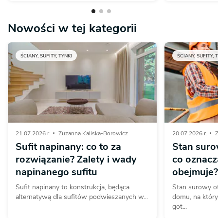
Nowości w tej kategorii
ŚCIANY, SUFITY, TYNKI
ŚCIANY, SUFITY, 
21.07.2026 r.
Zuzanna Kaliska-Borowicz
20.07.2026 r.
Z
Sufit napinany: co to za
Stan suro
rozwiązanie? Zalety i wady
co oznacza
napinanego sufitu
obejmuje?
Sufit napinany to konstrukcja, będąca
Stan surowy o
alternatywą dla sufitów podwieszanych w...
domu, na któr
got...