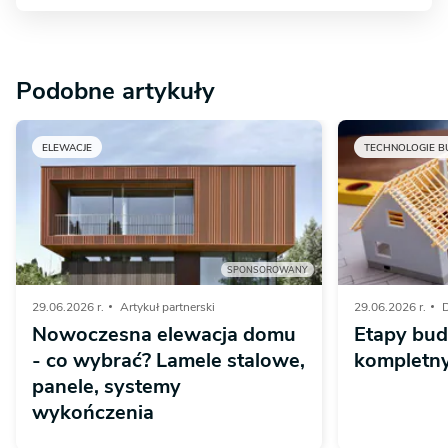
Podobne artykuły
ELEWACJE
TECHNOLOGIE 
SPONSOROWANY
29.06.2026 r.
Artykuł partnerski
29.06.2026 r.
D
Nowoczesna elewacja domu
Etapy bu
- co wybrać? Lamele stalowe,
kompletn
panele, systemy
wykończenia