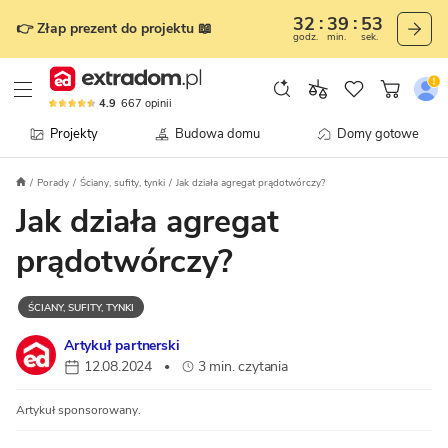
32
39
52
👉 Złap prezent do projektu 📖
godz.
min.
sek.
4.9
667
opinii
Projekty
Budowa domu
Domy gotowe
Porady
Ściany, sufity, tynki
Jak działa agregat prądotwórczy?
Jak działa agregat
prądotwórczy?
ŚCIANY, SUFITY, TYNKI
Artykuł partnerski
12.08.2024
3 min. czytania
•
Artykuł sponsorowany.