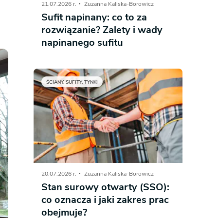
21.07.2026 r.
Zuzanna Kaliska-Borowicz
Sufit napinany: co to za
Dom pasywny
- co to znaczy
rozwiązanie? Zalety i wady
napinanego sufitu
ŚCIANY, SUFITY, TYNKI
20.07.2026 r.
Zuzanna Kaliska-Borowicz
Stan surowy otwarty (SSO):
co oznacza i jaki zakres prac
obejmuje?