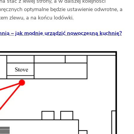
a stać z lewej strony, a w dalszej kolejności
ręcznych optymalne będzie ustawienie odwrotne, a
otem zlewu, a na końcu lodówki.
nia – jak modnie urządzić nowoczesną kuchnię?