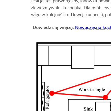
Jeśli jesteś praworęczny, lodówka powinn
zlewozmywak i kuchenka. Dla osób lewo
więc w kolejności od lewej: kuchenki, p
Dowiedz się więcej:
Nowoczesna kuch