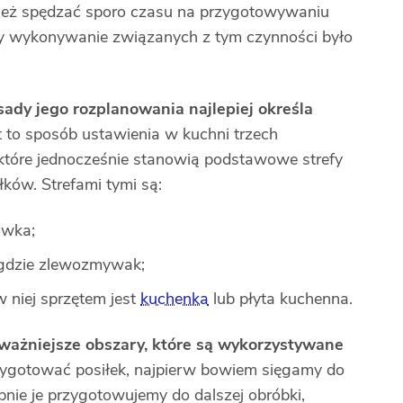
ież spędzać sporo czasu na przygotowywaniu
 by wykonywanie związanych z tym czynności było
sady jego rozplanowania najlepiej określa
est to sposób ustawienia w kuchni trzech
które jednocześnie stanowią podstawowe strefy
ków. Strefami tymi są:
ówka;
 gdzie zlewozmywak;
 niej sprzętem jest
kuchenka
lub płyta kuchenna.
ważniejsze obszary, które są wykorzystywane
zygotować posiłek, najpierw bowiem sięgamy do
nie je przygotowujemy do dalszej obróbki,