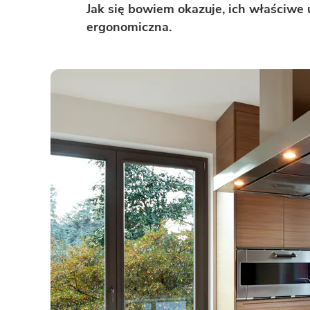
ENERGOOSZCZĘDNOŚĆ
PLEBISCYT EXTRAPROJEKT
Jak się bowiem okazuje, ich właściwe 
ergonomiczna.
DODATKOWE ELEMENTY
AKADEMIA EXTRADOM.PL
BAZA WIEDZY
Zobacz wszystkie kategorie
Zobacz wszystkie porady