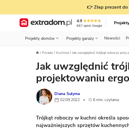
👉 Złap prezent do 
4.9
Projekt
667
opinii
Google
Nowości
P
Projekty domów
Projekty garaży
KONDYGNACJE
PRZED BUDOWĄ - ETAP 1
STANOWISKA
Porady
Kuchnia
Jak uwzględnić trójkąt roboczy przy p
Projekty domów
Parterowe
Piętrowe
Projekty garaży
do 70 m²
Jak uwzględnić trój
POWIERZCHNIA
WYBIERAM PROJEKT - ETAP 2
TYP
Działka
GARAŻ
BUDUJĘ DOM - ETAP 3
DACH
projektowaniu ergo
Technol
DACH
URZĄDZAM DOM - ETAP 4
Zobacz wszystkie kategorie
Diana Sulyma
KONSTRUKCJA
PRZEPISY I FORMALNOŚCI
02.09.2022
6 min. czytania
•
STYL
FINANSE I KOSZTY
Trójkąt roboczy w kuchni określa spo
ZABUDOWA
OZE
najważniejszych sprzętów kuchennych,