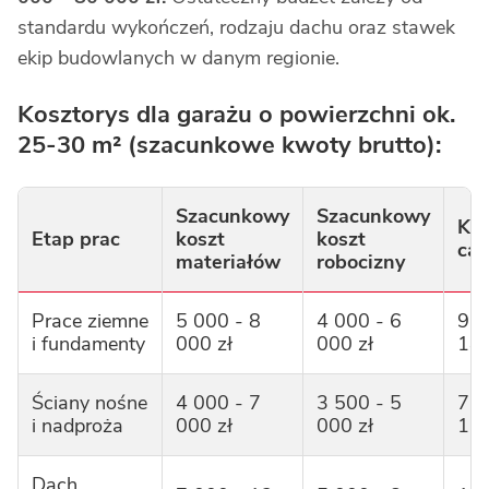
standardu wykończeń, rodzaju dachu oraz stawek
ekip budowlanych w danym regionie.
Kosztorys dla garażu o powierzchni ok.
25-30 m² (szacunkowe kwoty brutto):
Szacunkowy
Szacunkowy
Kos
Etap prac
koszt
koszt
cał
materiałów
robocizny
Prace ziemne
5 000 - 8
4 000 - 6
9 0
i fundamenty
000 zł
000 zł
14 
Ściany nośne
4 000 - 7
3 500 - 5
7 5
i nadproża
000 zł
000 zł
12 
Dach