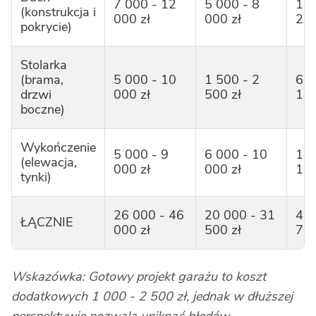
7 000 - 12
5 000 - 8
12 
(konstrukcja i
000 zł
000 zł
20 
pokrycie)
Stolarka
(brama,
5 000 - 10
1 500 - 2
6 5
drzwi
000 zł
500 zł
12 
boczne)
Wykończenie
5 000 - 9
6 000 - 10
11 
(elewacja,
000 zł
000 zł
19 
tynki)
26 000 - 46
20 000 - 31
46 
ŁĄCZNIE
000 zł
500 zł
77 
Wskazówka: Gotowy projekt garażu to koszt
dodatkowych 1 000 - 2 500 zł, jednak w dłuższej