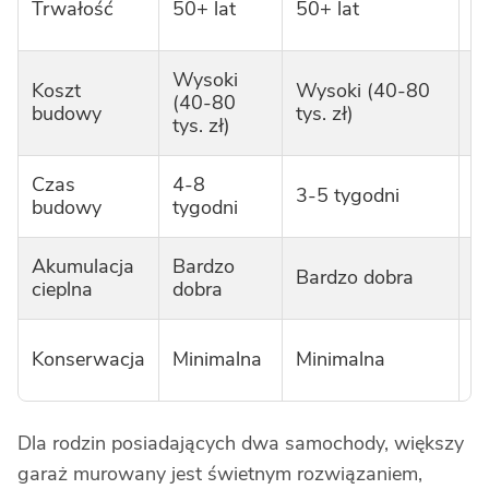
Trwałość
50+ lat
50+ lat
la
Wysoki
N
Koszt
Wysoki (40-80
(40-80
1
budowy
tys. zł)
tys. zł)
zł
Czas
4-8
3-5 tygodni
1
budowy
tygodni
Akumulacja
Bardzo
B
Bardzo dobra
cieplna
dobra
s
R
Konserwacja
Minimalna
Minimalna
ko
Dla rodzin posiadających dwa samochody, większy
garaż murowany jest świetnym rozwiązaniem,