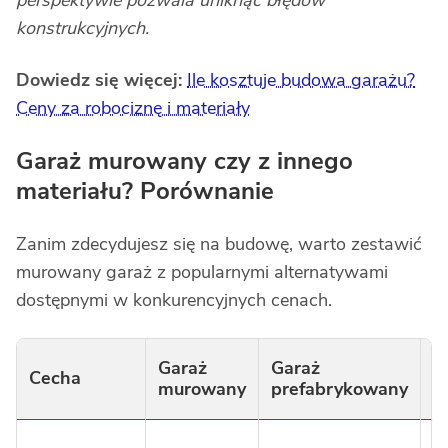
perspektywie pozwala uniknąć błędów
konstrukcyjnych.
Dowiedz się więcej:
Ile kosztuje budowa garażu?
Ceny za robociznę i materiały
Garaż murowany czy z innego
materiału? Porównanie
Zanim zdecydujesz się na budowę, warto zestawić
murowany garaż z popularnymi alternatywami
dostępnymi w konkurencyjnych cenach.
Garaż
Garaż
G
Cecha
murowany
prefabrykowany
b
1