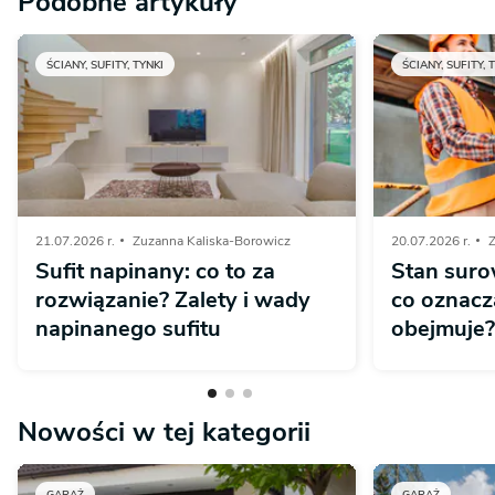
Podobne artykuły
ŚCIANY, SUFITY, TYNKI
ŚCIANY, SUFITY, 
21.07.2026 r.
Zuzanna Kaliska-Borowicz
20.07.2026 r.
Z
Sufit napinany: co to za
Stan suro
rozwiązanie? Zalety i wady
co oznacza
napinanego sufitu
obejmuje?
Nowości w tej kategorii