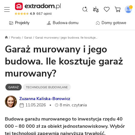
4.9
667
opinii
Projekty
Budowa domu
Domy gotowe
Porady
Garaż
Garaż murowany i jego budowa. Ile kosztuje...
Garaż murowany i jego
budowa. Ile kosztuje garaż
murowany?
GARAŻ
TECHNOLOGIE BUDOWLANE
Zuzanna Kaliska-Borowicz
11.05.2026
8 min. czytania
•
Budowa garażu murowanego to inwestycja rzędu 40
000 – 80 000 zł za obiekt jednostanowiskowy. Wybór
tej technologii zapewnia najwyższą trwałość,