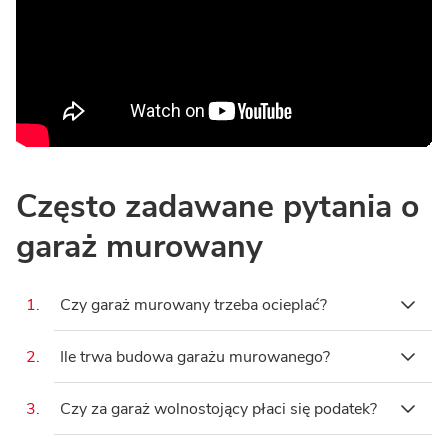
Często zadawane pytania o
garaż murowany
1.
Czy garaż murowany trzeba ocieplać?
Przepisy nie nakładają obowiązku
2.
Ile trwa budowa garażu murowanego?
ocieplenia budynku gospodarczego,
Proces ten trwa zazwyczaj od 4 do 8
jednak jest to wysoce zalecane.
3.
Czy za garaż wolnostojący płaci się podatek?
tygodni. W przeciwieństwie do garaży
Warstwa termoizolacji (np. 10-15 cm