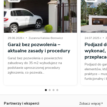
GARAŻ
GARAŻ
29.06.2026 r.
Zuzanna Kaliska-Borowicz
24.07.2025 r.
Z
Garaż bez pozwolenia –
Podjazd d
aktualne zasady i procedury
wykonać, 
przepłaca
Garaż bez pozwolenia o powierzchni
zabudowy do 35 m2 wybudujesz na
Podjazd do gar
podstawie uproszczonej procedury
elementów, któ
zgłoszenia, co pozwala...
praktyce – mus
funkcjonalny i b
Partnerzy i eksperci
Zobacz więcej