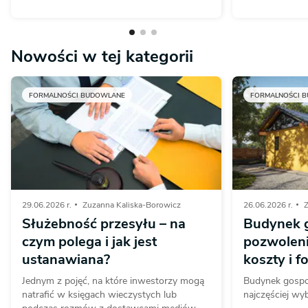
Nowości w tej kategorii
FORMALNOŚCI BUDOWLANE
FORMALNOŚCI 
29.06.2026 r.
Zuzanna Kaliska-Borowicz
26.06.2026 r.
Z
Służebność przesyłu – na
Budynek 
czym polega i jak jest
pozwoleni
ustanawiana?
koszty i 
Jednym z pojęć, na które inwestorzy mogą
Budynek gospo
natrafić w księgach wieczystych lub
najczęściej wyb