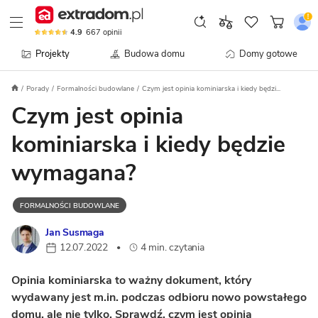
4.9
667
opinii
Projekty
Budowa domu
Domy gotowe
Porady
Formalności budowlane
Czym jest opinia kominiarska i kiedy będzi...
Czym jest opinia
kominiarska i kiedy będzie
wymagana?
FORMALNOŚCI BUDOWLANE
Jan Susmaga
12.07.2022
4 min. czytania
•
Opinia kominiarska to ważny dokument, który
wydawany jest m.in. podczas odbioru nowo powstałego
domu, ale nie tylko. Sprawdź, czym jest opinia