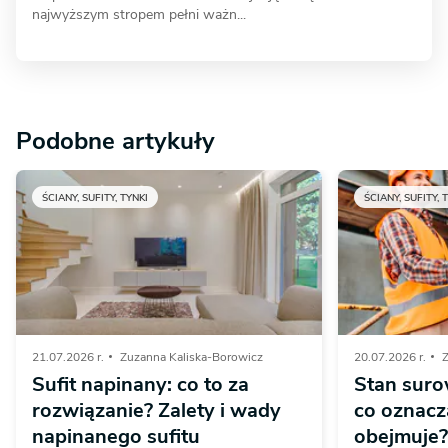
najwyższym stropem pełni ważn...
Podobne artykuły
ŚCIANY, SUFITY, TYNKI
ŚCIANY, SUFITY, 
21.07.2026 r.
Zuzanna Kaliska-Borowicz
20.07.2026 r.
Z
Sufit napinany: co to za
Stan suro
rozwiązanie? Zalety i wady
co oznacza
napinanego sufitu
obejmuje?