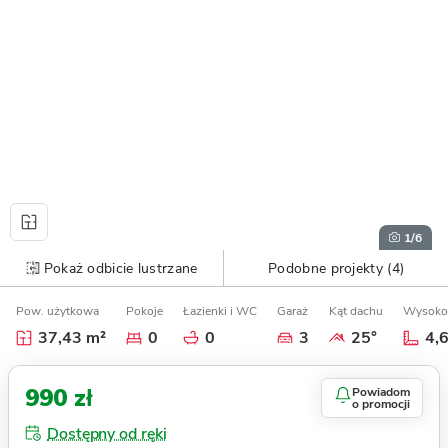
1
/6
Pokaż odbicie lustrzane
Podobne projekty (4)
Pow. użytkowa
Pokoje
Łazienki i WC
Garaż
Kąt dachu
Wysoko
37,43 m²
0
0
3
25°
4,
990 zł
Powiadom
o promocji
Dostępny od ręki