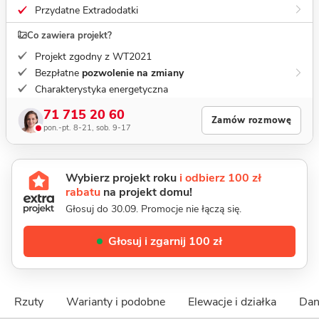
Przydatne Extradodatki
Co zawiera projekt?
Projekt zgodny z WT2021
Bezpłatne
pozwolenie na zmiany
Charakterystyka energetyczna
71 715 20 60
Zamów rozmowę
pon.-pt. 8-21, sob. 9-17
Wybierz projekt roku
i odbierz 100 zł
rabatu
na projekt domu!
Głosuj do 30.09. Promocje nie łączą się.
Głosuj i zgarnij 100 zł
Rzuty
Warianty i podobne
Elewacje i działka
Dan