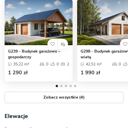
G239 - Budynek garażowo –
G298 - Budynek garażow
gospodarczy
wiatą
35,22 m²
0
0
2
42,51 m²
0
1 290 zł
1 990 zł
Zobacz wszystkie (4)
Elewacje