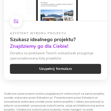
ASYSTENT WYBORU PROJEKTU
Szukasz idealnego projektu?
Znajdziemy go dla Ciebie!
Doradca na podstawie Twoich wskazówek przygotuje
spersonalizowaną listę projektów
Uzupełnij formularz
Graficzne opracowanie rzutów poglądowych widocznych na karcie projektu
zostało wykonane przez Extradom.pl. Prezentowane przez Extradom.pl
wizualizacje wykonane zostały przez autora projektu i należy poczytywać je
jedynie za przykład i propozycję wykończenia, wizję architektoniczną autora
projektu. Ostateczne wykończenie budynku może nastąpić na wiele