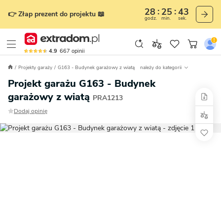
28
25
42
👉 Złap prezent do projektu 📖
godz.
min.
sek.
4.9
667
opinii
Projekty garaży
G163 - Budynek garażowy z wiatą
należy do kategorii
Projekt garażu G163 - Budynek
garażowy z wiatą
PRA1213
Dodaj opinię