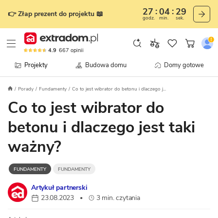
27
04
28
👉 Złap prezent do projektu 📖
godz.
min.
sek.
4.9
667
opinii
Projekty
Budowa domu
Domy gotowe
Porady
Fundamenty
Co to jest wibrator do betonu i dlaczego j...
Co to jest wibrator do
betonu i dlaczego jest taki
ważny?
FUNDAMENTY
FUNDAMENTY
Artykuł partnerski
23.08.2023
3 min. czytania
•