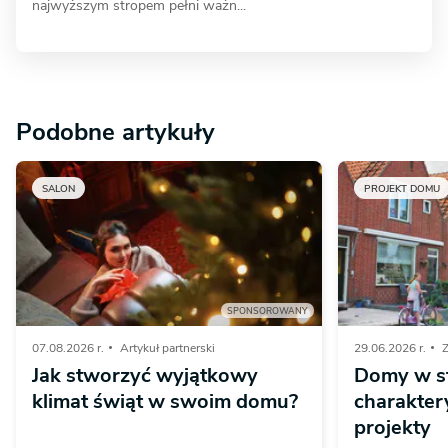
najwyższym stropem pełni ważn...
Podobne artykuły
SALON
PROJEKT DOMU
SPONSOROWANY
07.08.2026 r.
Artykuł partnerski
29.06.2026 r.
Z
Jak stworzyć wyjątkowy
Domy w st
klimat świąt w swoim domu?
charaktery
projekty