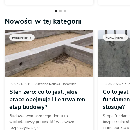
Nowości w tej kategorii
FUNDAMENTY
FUNDAMENTY
20.07.2026 r.
Zuzanna Kaliska-Borowicz
13.05.2026 r.
Z
Stan zero: co to jest, jakie
Co to jest
prace obejmuje i ile trwa ten
fundament
etap budowy?
stosuje?
Budowa wymarzonego domu to
Stopa fundam
wieloetapowy proces, który zawsze
bezpośredni s
rozpoczyna się o...
i inne punktow