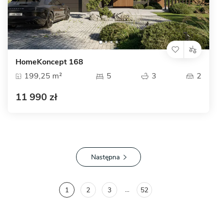
HomeKoncept 168
199,25 m²
5
3
2
11 990 zł
Następna
...
1
2
3
52