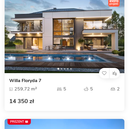
Willa Floryda 7
259,72 m²
5
5
2
14 350 zł
PREZENT 📖