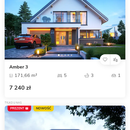
Amber 3
171,66 m²
5
3
1
7 240 zł
TYLKO U NAS
PREZENT 📖
NOWOŚĆ