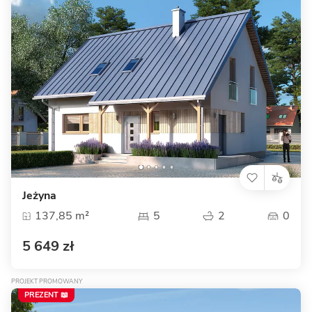
Jeżyna
137,85 m²
5
2
0
5 649 zł
PROJEKT PROMOWANY
PREZENT 📖