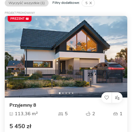
Filtry dodatkowe:
Wyczyść wszystkie (1)
5
PROJEKT PROMOWANY
PREZENT 📖
Przyjemny 8
113,36 m²
5
2
1
5 450 zł