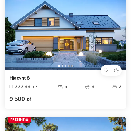
Hiacynt 8
222,33 m²
5
3
2
9 500 zł
PREZENT 📖