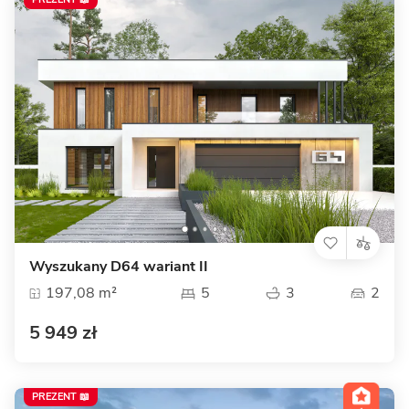
Wyszukany D64 wariant II
197,08 m²
5
3
2
5 949 zł
PREZENT 📖