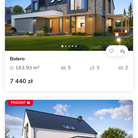
Bolero
163,93 m²
5
3
2
7 440 zł
PREZENT 📖