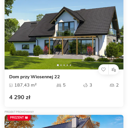
Dom przy Wiosennej 22
187,43 m²
5
3
2
4 290 zł
PROJEKT PROMOWANY
PREZENT 📖