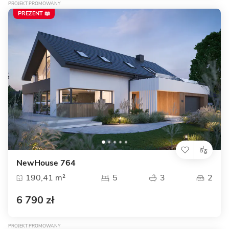
PROJEKT PROMOWANY
PREZENT 📖
NewHouse 764
190,41 m²
5
3
2
6 790 zł
PROJEKT PROMOWANY