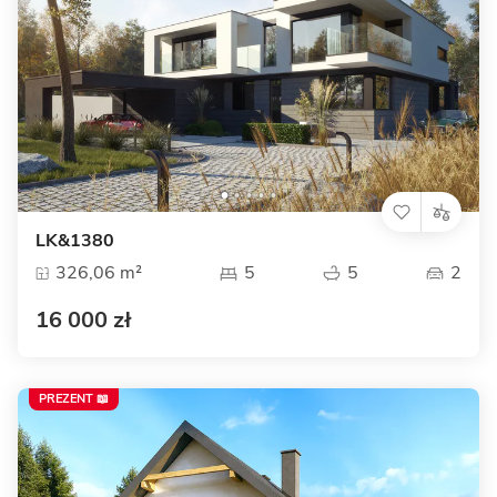
LK&1380
326,06 m²
5
5
2
16 000 zł
PREZENT 📖