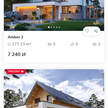
Amber 2
177,13 m²
5
3
2
7 240 zł
PREZENT 📖