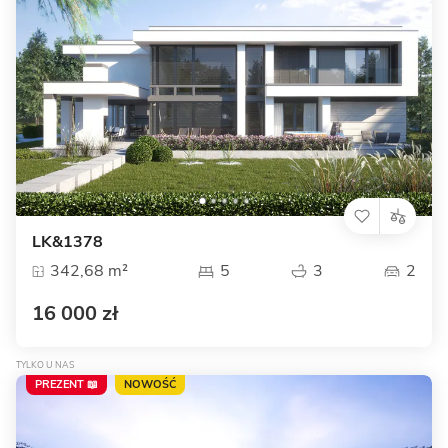
LK&1378
342,68 m²
5
3
2
16 000 zł
TYLKO U NAS
PREZENT 📖
NOWOŚĆ