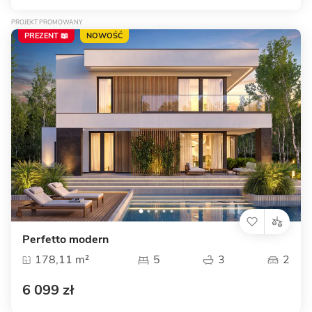
PROJEKT PROMOWANY
PREZENT 📖
NOWOŚĆ
Perfetto modern
178,11 m²
5
3
2
6 099 zł