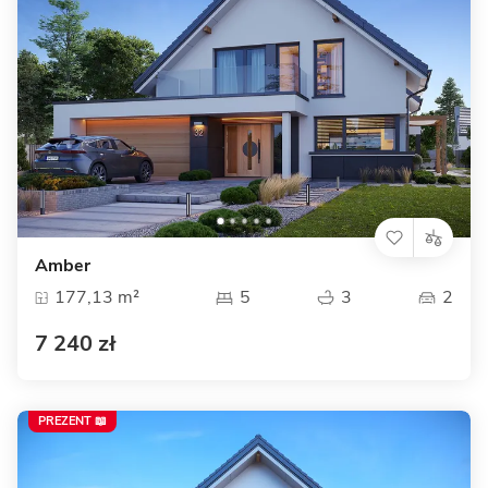
Amber
177,13 m²
5
3
2
7 240 zł
PREZENT 📖