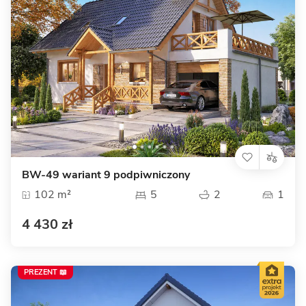
BW-49 wariant 9 podpiwniczony
102 m²
5
2
1
4 430 zł
PREZENT 📖