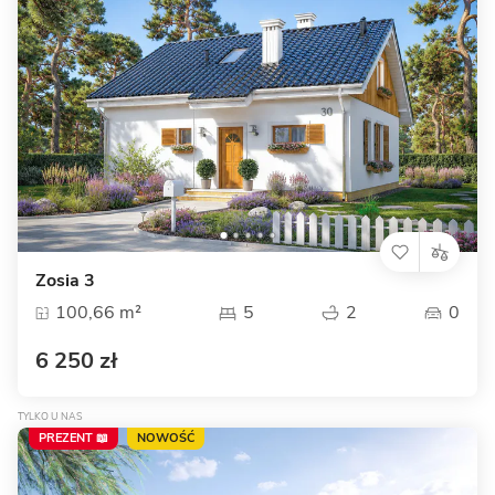
Zosia 3
100,66 m²
5
2
0
6 250 zł
TYLKO U NAS
PREZENT 📖
NOWOŚĆ