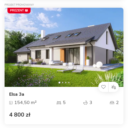
PROJEKT PROMOWANY
PREZENT 📖
Elsa 3a
154,50 m²
5
3
2
4 800 zł