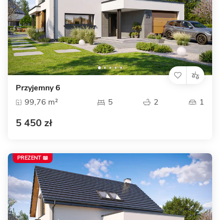
Przyjemny 6
99,76 m²
5
2
1
5 450 zł
PREZENT 📖