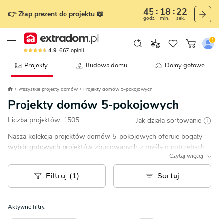
45
18
19
👉 Złap prezent do projektu 📖
godz.
min.
sek.
4.9
667
opinii
Projekty
Budowa domu
Domy gotowe
Wszystkie projekty domów
Projekty domów 5-pokojowych
Projekty domów 5-pokojowych
Liczba projektów:
1505
Jak działa sortowanie
Nasza kolekcja projektów domów 5-pokojowych oferuje bogaty
wybór gotowych projektów zbudowanych z myślą o potrzebach
Czytaj więcej
większej rodziny. Każdy został zaprojektowany z dbałością, aby
Twój dom był funkcjonalny i wygodny na całym metrażu.
Filtruj (1)
Sortuj
Aktywne filtry: