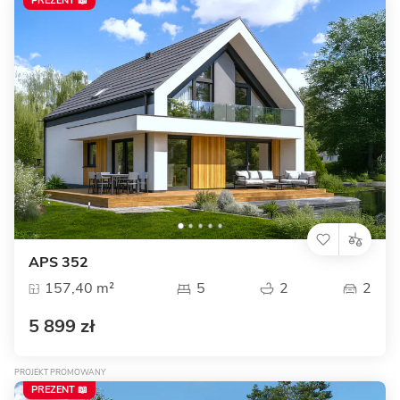
PREZENT 📖
APS 352
157,40 m²
5
2
2
5 899 zł
PROJEKT PROMOWANY
PREZENT 📖