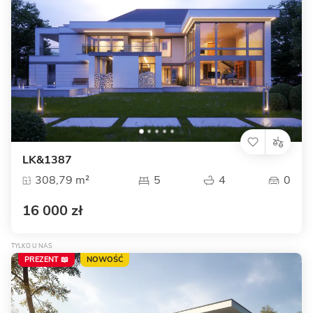
LK&1387
308,79 m²
5
4
0
16 000 zł
TYLKO U NAS
PREZENT 📖
NOWOŚĆ