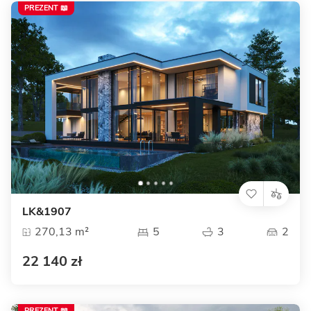
PREZENT 📖
LK&1907
270,13 m²
5
3
2
22 140 zł
PREZENT 📖