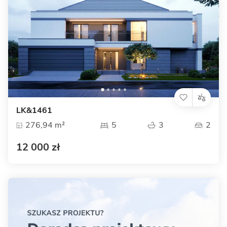
LK&1461
276,94 m²
5
3
2
12 000 zł