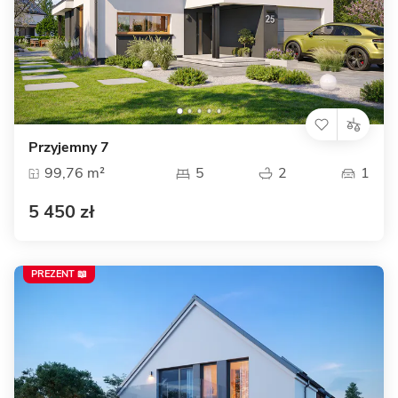
Przyjemny 7
99,76 m²
5
2
1
5 450 zł
PREZENT 📖