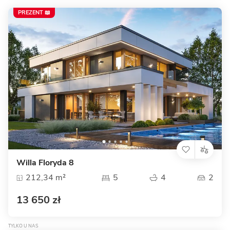
PREZENT 📖
Willa Floryda 8
212,34 m²
5
4
2
13 650 zł
TYLKO U NAS