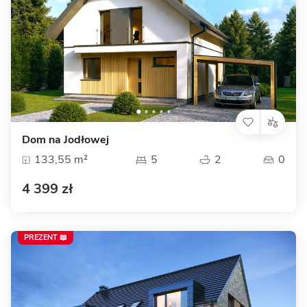
Dom na Jodłowej
133,55 m²
5
2
0
4 399 zł
PREZENT 📖