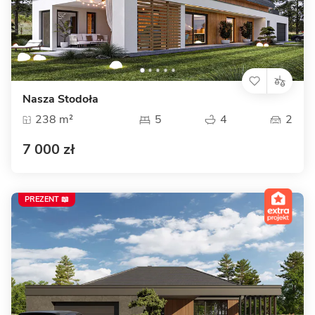
Nasza Stodoła
238 m²
5
4
2
7 000 zł
PREZENT 📖