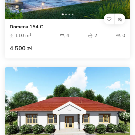
Domena 154 C
110 m²
4
2
0
4 500 zł