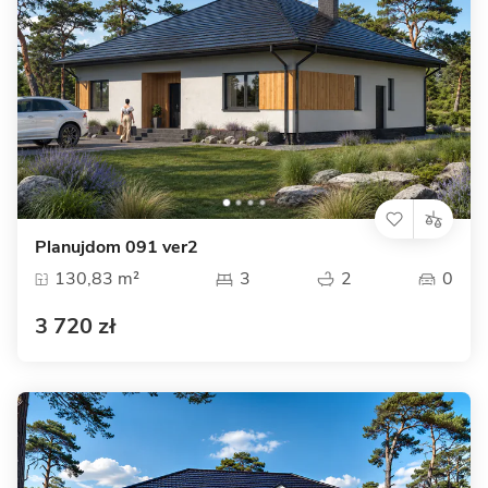
Planujdom 091 ver2
130,83 m²
3
2
0
3 720 zł