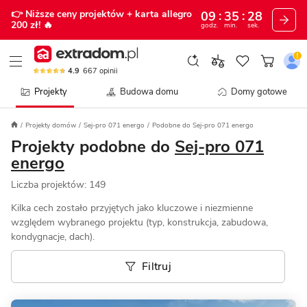
👉 Niższe ceny projektów
+ karta allegro
09
35
25
200 zł!
🔥
godz.
min.
sek.
4.9
667
opinii
Projekty
Budowa domu
Domy gotowe
Projekty domów
Sej-pro 071 energo
Podobne do Sej-pro 071 energo
Projekty podobne do
Sej-pro 071
energo
Liczba projektów:
149
Kilka cech zostało przyjętych jako kluczowe i niezmienne
względem wybranego projektu (typ, konstrukcja, zabudowa,
kondygnacje, dach).
Filtruj