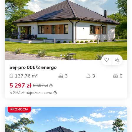
Sej-pro 006/2 energo
137,76 m²
3
3
0
5 297 zł
5 597 zł
5 297 zł najniższa cena
PROMOCJA