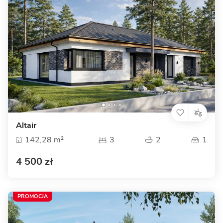
Altair
142,28 m²
3
2
1
4 500 zł
PROMOCJA