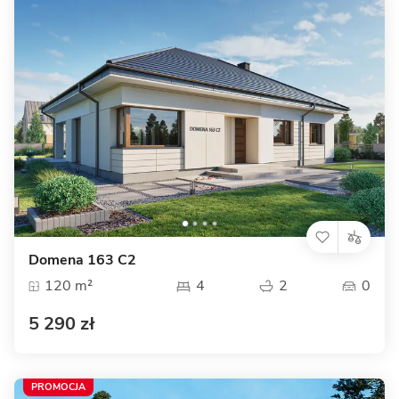
Domena 163 C2
120 m²
4
2
0
5 290 zł
PROMOCJA