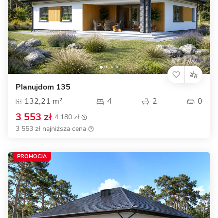
Planujdom 135
132,21 m²
4
2
0
3 553 zł
4 180 zł
3 553 zł najniższa cena
PROMOCJA