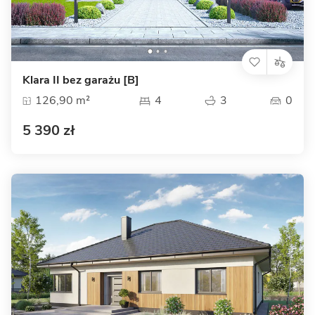
Klara II bez garażu [B]
126,90 m²
4
3
0
5 390 zł