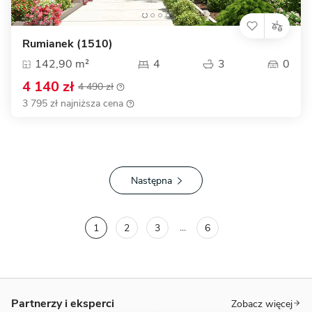
Rumianek (1510)
142,90 m²
4
3
0
4 140 zł
4 490 zł
3 795 zł najniższa cena
Następna
...
1
2
3
6
Partnerzy i eksperci
Zobacz więcej