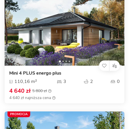
Mini 4 PLUS energo plus
110,16 m²
3
2
0
4 640 zł
5 800 zł
4 640 zł najniższa cena
PROMOCJA