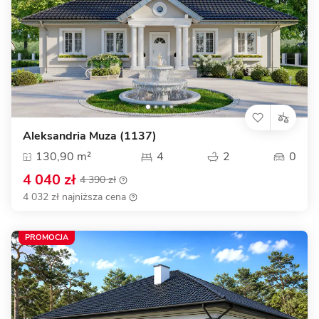
Aleksandria Muza (1137)
130,90 m²
4
2
0
4 040 zł
4 390 zł
4 032 zł najniższa cena
PROMOCJA