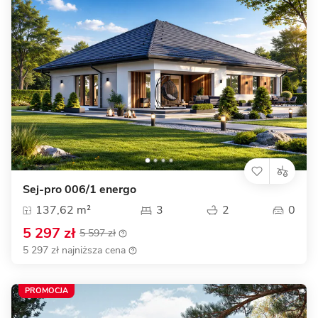
Sej-pro 006/1 energo
137,62 m²
3
2
0
5 297 zł
5 597 zł
5 297 zł najniższa cena
PROMOCJA