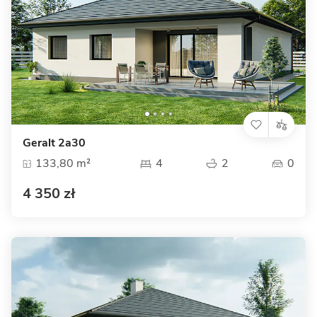
Geralt 2a30
133,80 m²
4
2
0
4 350 zł