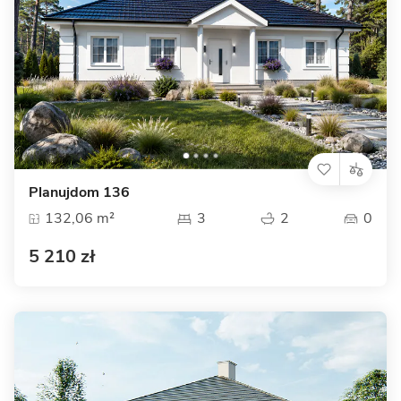
Planujdom 136
132,06 m²
3
2
0
5 210 zł