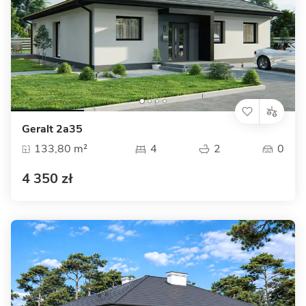
Geralt 2a35
133,80 m²
4
2
0
4 350 zł