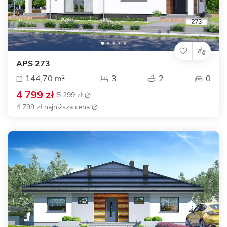
APS 273
144,70 m²
3
2
0
4 799 zł
5 299 zł
4 799 zł najniższa cena