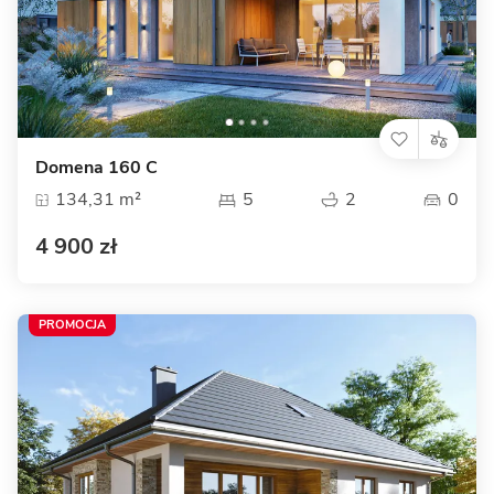
Domena 160 C
134,31 m²
5
2
0
4 900 zł
PROMOCJA