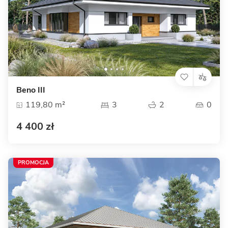
Beno III
119,80 m²
3
2
0
4 400 zł
PROMOCJA