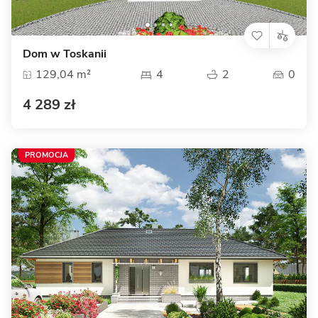
Dom w Toskanii
129,04 m²
4
2
0
4 289 zł
PROMOCJA