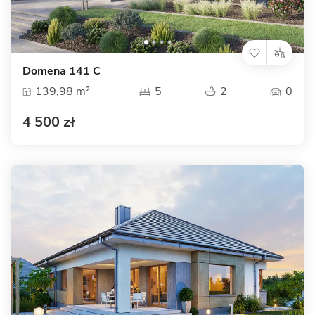
Domena 141 C
139,98 m²
5
2
0
4 500 zł