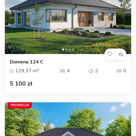
Domena 124 C
129,37 m²
4
2
0
5 100 zł
PROMOCJA