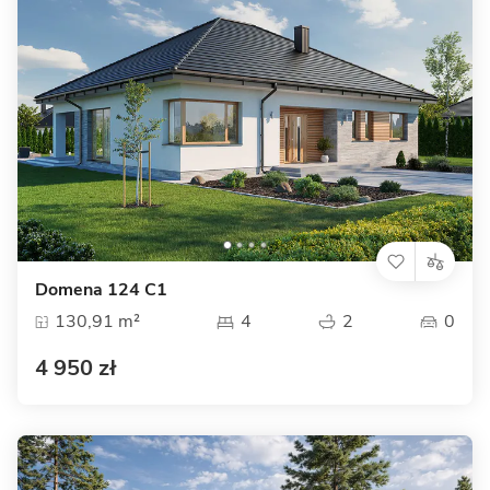
Domena 124 C1
130,91 m²
4
2
0
4 950 zł