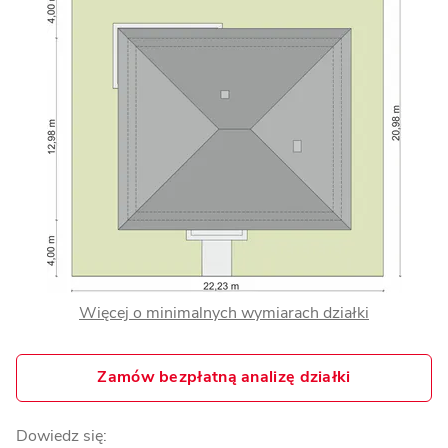
Więcej o minimalnych wymiarach działki
Zamów bezpłatną analizę działki
Dowiedz się: