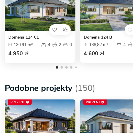
Domena 124 C1
Domena 124 B
130,91 m²
4
2
0
138,82 m²
4
4 950 zł
4 600 zł
Podobne projekty
(150)
PREZENT 📖
PREZENT 📖