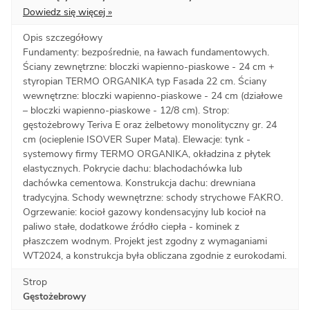
Dowiedz się więcej »
Opis szczegółowy
Fundamenty: bezpośrednie, na ławach fundamentowych.
Ściany zewnętrzne: bloczki wapienno-piaskowe - 24 cm +
styropian TERMO ORGANIKA typ Fasada 22 cm. Ściany
wewnętrzne: bloczki wapienno-piaskowe - 24 cm (działowe
– bloczki wapienno-piaskowe - 12/8 cm). Strop:
gęstożebrowy Teriva E oraz żelbetowy monolityczny gr. 24
cm (ocieplenie ISOVER Super Mata). Elewacje: tynk -
systemowy firmy TERMO ORGANIKA, okładzina z płytek
elastycznych. Pokrycie dachu: blachodachówka lub
dachówka cementowa. Konstrukcja dachu: drewniana
tradycyjna. Schody wewnętrzne: schody strychowe FAKRO.
Ogrzewanie: kocioł gazowy kondensacyjny lub kocioł na
paliwo stałe, dodatkowe źródło ciepła - kominek z
płaszczem wodnym. Projekt jest zgodny z wymaganiami
WT2024, a konstrukcja była obliczana zgodnie z eurokodami.
Strop
Gęstożebrowy