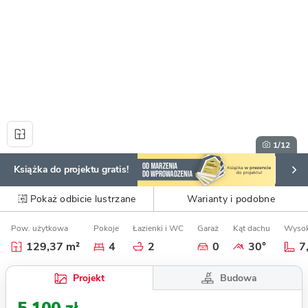
1
/12
Książka do projektu gratis!
Pokaż odbicie lustrzane
Warianty i podobne
Pow. użytkowa
Pokoje
Łazienki i WC
Garaż
Kąt dachu
Wysok
129,37 m²
4
2
0
30°
7
Budowa
Projekt