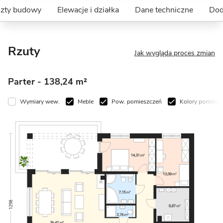
szty budowy
Elewacje i działka
Dane techniczne
Dod
Rzuty
Jak wygląda proces zmian
Parter
- 138,24 m²
Wymiary wew.
Meble
Pow. pomieszczeń
Kolory pomiesz