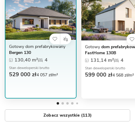
Gotowy dom prefabrykowany
Gotowy
dom prefabryko
Bergen 130
FastHome 130B
130,40 m²
4
131,14 m²
4
Stan deweloperski brutto
Stan deweloperski brutto
529 000 zł
599 000 zł
4 057 zł/m²
4 568 zł/m²
Zobacz wszystkie (113)