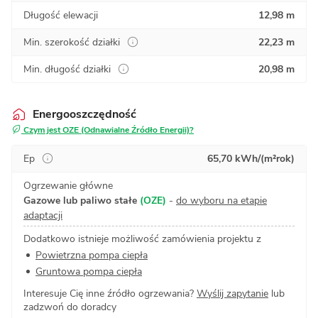
Długość elewacji
12,98 m
Min. szerokość działki
22,23 m
Min. długość działki
20,98 m
Energooszczędność
Czym jest OZE (Odnawialne Źródło Energii)?
Ep
65,70 kWh/(m²rok)
Ogrzewanie główne
Gazowe lub paliwo stałe
(OZE)
-
do wyboru na etapie
adaptacji
Dodatkowo istnieje możliwość zamówienia projektu z
Powietrzna pompa ciepła
Gruntowa pompa ciepła
Interesuje Cię inne źródło ogrzewania?
Wyślij zapytanie
lub
zadzwoń do doradcy