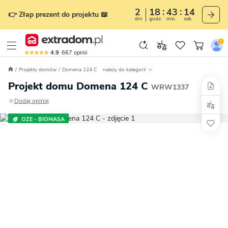
2
18
43
13
👉 Złap prezent do projektu 📖
dni
godz.
min.
sek.
4.9
667
opinii
Projekty domów
Domena 124 C
należy do kategorii
Projekt domu Domena 124 C
WRW1337
Dodaj opinię
OZE - BIOMASA