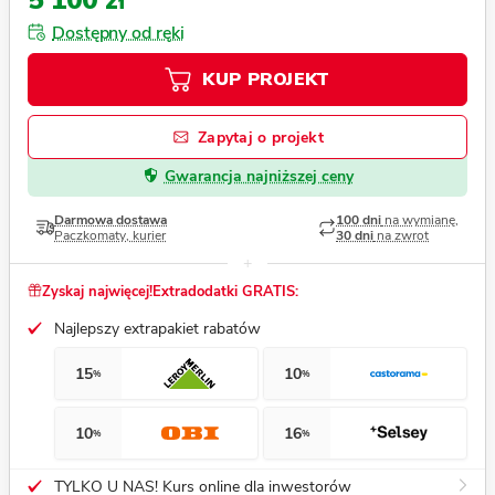
5 100 zł
Dostępny od ręki
KUP PROJEKT
Zapytaj o projekt
Gwarancja najniższej ceny
Darmowa dostawa
100 dni
na wymianę,
Paczkomaty, kurier
30 dni
na zwrot
Zyskaj najwięcej!
Extradodatki GRATIS:
Najlepszy extrapakiet rabatów
15
10
%
%
10
16
%
%
TYLKO U NAS! Kurs online dla inwestorów