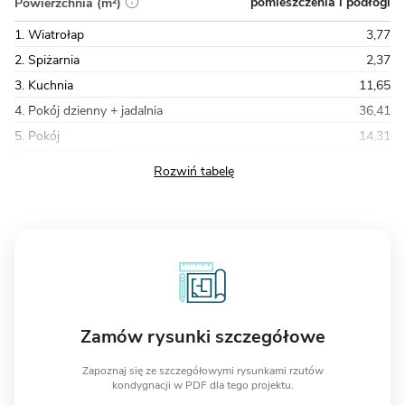
pomieszczenia i podłogi
Powierzchnia (m²)
1. Wiatrołap
3,77
2. Spiżarnia
2,37
3. Kuchnia
11,65
4. Pokój dzienny + jadalnia
36,41
5. Pokój
14,31
Razem
138,24
Zamów rysunki szczegółowe
Zapoznaj się ze szczegółowymi rysunkami rzutów
kondygnacji w PDF dla tego projektu.