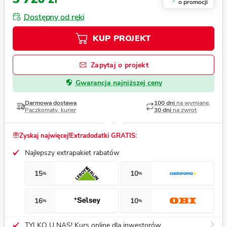
o promocji
Dostępny od ręki
KUP PROJEKT
Zapytaj o projekt
Gwarancja najniższej ceny
Darmowa dostawa
100 dni
na wymianę,
Paczkomaty, kurier
30 dni
na zwrot
Zyskaj najwięcej!
Extradodatki GRATIS:
Najlepszy extrapakiet rabatów
15
10
%
%
16
10
%
%
TYLKO U NAS! Kurs online dla inwestorów