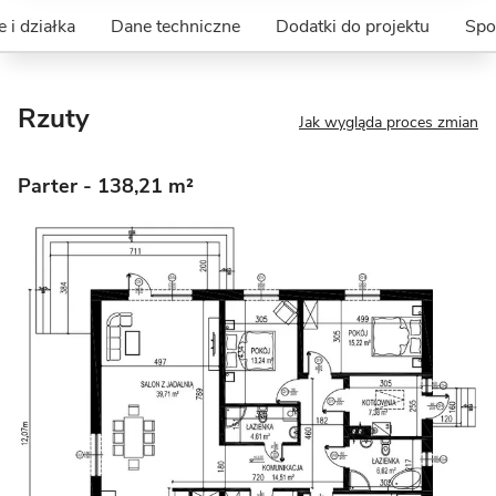
 i działka
Dane techniczne
Dodatki do projektu
Spo
Rzuty
Jak wygląda proces zmian
Parter
- 138,21 m²