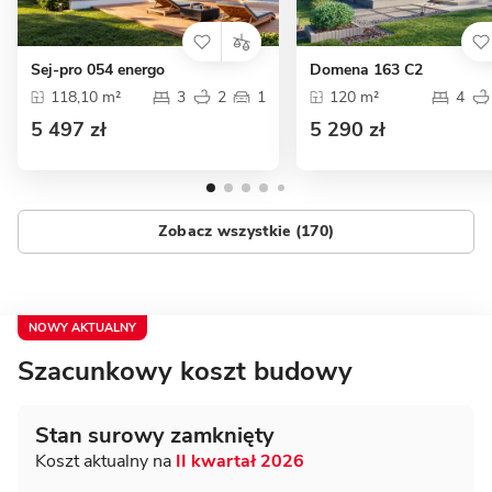
Sej-pro 054 energo
Domena 163 C2
118,10 m²
3
2
1
120 m²
4
5 497 zł
5 290 zł
Zobacz wszystkie (170)
NOWY AKTUALNY
Szacunkowy koszt budowy
Stan surowy zamknięty
Koszt aktualny na
II kwartał 2026