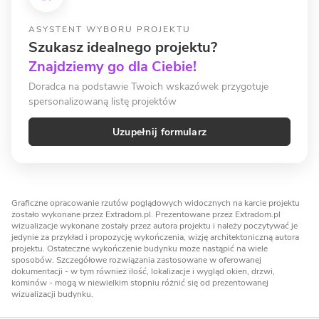
ASYSTENT WYBORU PROJEKTU
Szukasz idealnego projektu?
Znajdziemy go dla Ciebie!
Doradca na podstawie Twoich wskazówek przygotuje
spersonalizowaną listę projektów
Uzupełnij formularz
Graficzne opracowanie rzutów poglądowych widocznych na karcie projektu
zostało wykonane przez Extradom.pl. Prezentowane przez Extradom.pl
wizualizacje wykonane zostały przez autora projektu i należy poczytywać je
jedynie za przykład i propozycję wykończenia, wizję architektoniczną autora
projektu. Ostateczne wykończenie budynku może nastąpić na wiele
sposobów. Szczegółowe rozwiązania zastosowane w oferowanej
dokumentacji - w tym również ilość, lokalizacje i wygląd okien, drzwi,
kominów - mogą w niewielkim stopniu różnić się od prezentowanej
wizualizacji budynku.