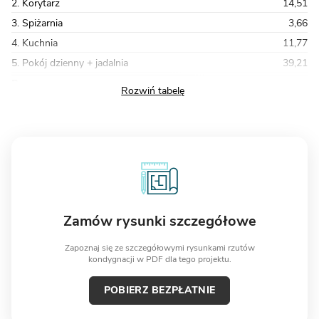
2. Korytarz
14,51
3. Spiżarnia
3,66
4. Kuchnia
11,77
5. Pokój dzienny + jadalnia
39,21
Razem
138,21
Zamów rysunki szczegółowe
Zapoznaj się ze szczegółowymi rysunkami rzutów
kondygnacji w PDF dla tego projektu.
POBIERZ BEZPŁATNIE