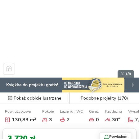
1
/8
Książka do projektu gratis!
Pokaż odbicie lustrzane
Podobne projekty (170)
Pow. użytkowa
Pokoje
Łazienki i WC
Garaż
Kąt dachu
Wysok
130,83 m²
3
2
0
30°
7
3 720 zł
Powiadom