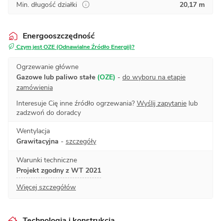
Min. długość działki
20,17 m
Energooszczędność
Czym jest OZE (Odnawialne Źródło Energii)?
Ogrzewanie główne
Gazowe lub paliwo stałe
(OZE)
-
do wyboru na etapie
zamówienia
Interesuje Cię inne źródło ogrzewania?
Wyślij zapytanie
lub
zadzwoń do doradcy
Wentylacja
Grawitacyjna
-
szczegóły
Warunki techniczne
Projekt zgodny z WT 2021
Więcej szczegółów
Technologia i konstrukcja