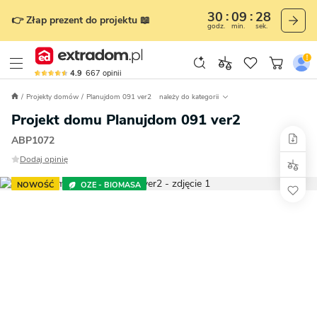
30
09
27
👉 Złap prezent do projektu 📖
godz.
min.
sek.
4.9
667
opinii
Projekty domów
Planujdom 091 ver2
należy do kategorii
Projekt domu Planujdom 091 ver2
ABP1072
Dodaj opinię
NOWOŚĆ
OZE - BIOMASA