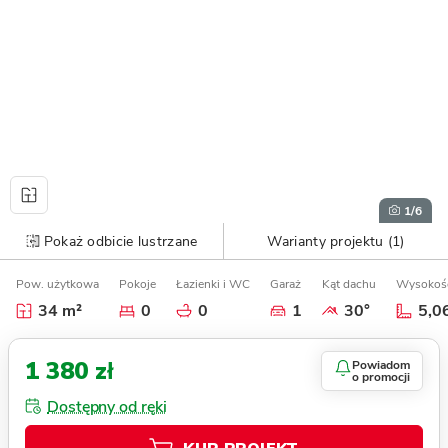
1
/6
Pokaż odbicie lustrzane
Warianty projektu (1)
Pow. użytkowa
Pokoje
Łazienki i WC
Garaż
Kąt dachu
Wysokoś
34 m²
0
0
1
30°
5,0
1 380 zł
Powiadom
o promocji
Dostępny od ręki