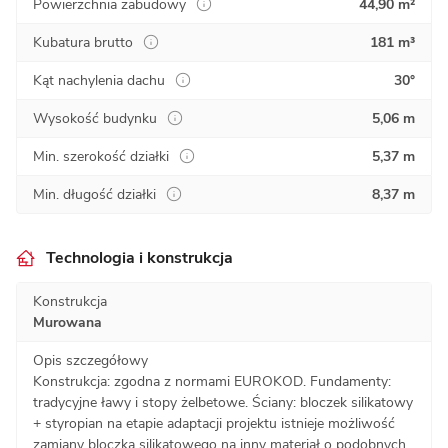
Powierzchnia zabudowy
44,90 m²
Kubatura brutto
181 m³
Kąt nachylenia dachu
30°
Wysokość budynku
5,06 m
Min. szerokość działki
5,37 m
Min. długość działki
8,37 m
Technologia i konstrukcja
Konstrukcja
Murowana
Opis szczegółowy
Konstrukcja: zgodna z normami EUROKOD. Fundamenty:
tradycyjne ławy i stopy żelbetowe. Ściany: bloczek silikatowy
+ styropian na etapie adaptacji projektu istnieje możliwość
zamiany bloczka silikatowego na inny materiał o podobnych