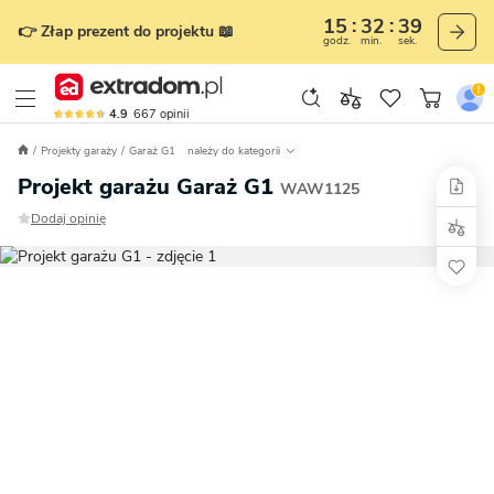
15
32
37
👉 Złap prezent do projektu 📖
godz.
min.
sek.
4.9
667
opinii
Projekty garaży
Garaż G1
należy do kategorii
Projekt garażu Garaż G1
WAW1125
Dodaj opinię