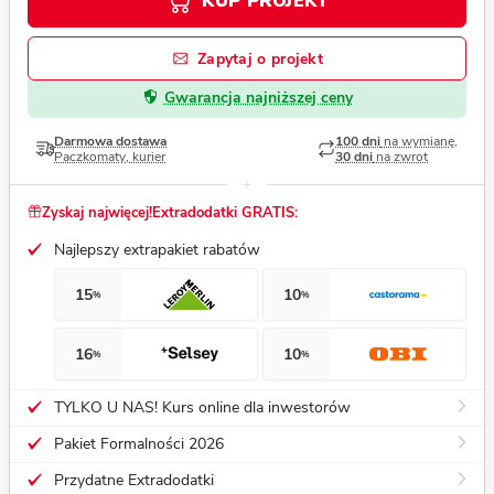
KUP PROJEKT
Zapytaj o projekt
Gwarancja najniższej ceny
Darmowa dostawa
100 dni
na wymianę,
Paczkomaty, kurier
30 dni
na zwrot
Zyskaj najwięcej!
Extradodatki GRATIS:
Najlepszy extrapakiet rabatów
15
10
%
%
16
10
%
%
TYLKO U NAS! Kurs online dla inwestorów
Pakiet Formalności 2026
Przydatne Extradodatki