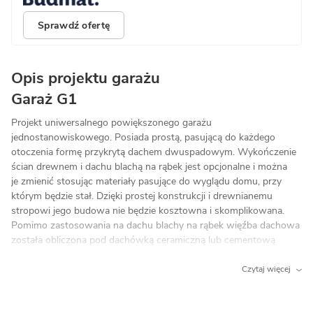
Sprawdź ofertę
Opis projektu garażu
Garaż G1
Projekt uniwersalnego powiększonego garażu
jednostanowiskowego. Posiada prostą, pasującą do każdego
otoczenia formę przykrytą dachem dwuspadowym. Wykończenie
ścian drewnem i dachu blachą na rąbek jest opcjonalne i można
je zmienić stosując materiały pasujące do wyglądu domu, przy
którym będzie stał. Dzięki prostej konstrukcji i drewnianemu
stropowi jego budowa nie będzie kosztowna i skomplikowana.
Pomimo zastosowania na dachu blachy na rąbek więźba dachowa
została obliczona pod dachówką ceramiczną lub cementową
co umożliwia bezproblemową zamianę pokrycia jeśli zajdzie taka
konieczność. Wymiary wnętrza oraz szersza brama garażowa
Czytaj więcej
umożliwiają jednoczesne zaparkowanie dużego auta oraz
motocykla. Większa od standardowej powierzchnia użytkowa