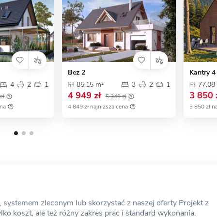
Bez 2
Kantry 
4
2
1
85,15 m²
3
2
1
77,08
4 949 zł
3 850 
zł
5 349 zł
ena
4 849 zł najniższa cena
3 850 zł n
ystemem zleconym lub skorzystać z naszej oferty Projekt z
o koszt, ale też różny zakres prac i standard wykonania.