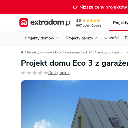
👉 Niższe ceny projektó
4.9
Projekt
667
opinii
Google
Nowości
P
Projekty domów
Projekty garaży
KONDYGNACJE
PRZED BUDOWĄ - ETAP 1
STANOWISKA
Projekty domów
Eco 3 z garażem 1-st. [A]
należy do kategorii
Projekty domów
Parterowe
Piętrowe
Projekty garaży
do 70 m²
Projekt domu Eco 3 z garaże
POWIERZCHNIA
WYBIERAM PROJEKT - ETAP 2
TYP
Działka
Dodaj opinię
GARAŻ
BUDUJĘ DOM - ETAP 3
DACH
Technol
DACH
URZĄDZAM DOM - ETAP 4
Zobacz wszystkie kategorie
KONSTRUKCJA
PRZEPISY I FORMALNOŚCI
STYL
FINANSE I KOSZTY
ZABUDOWA
OZE