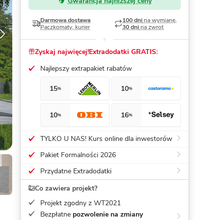
Gwarancja najniższej ceny
Dom pasywny
- co to znaczy
Darmowa dostawa
100 dni
na wymianę,
Paczkomaty, kurier
30 dni
na zwrot
Zyskaj najwięcej!
Extradodatki GRATIS:
Najlepszy extrapakiet rabatów
15
10
%
%
10
16
%
%
TYLKO U NAS! Kurs online dla inwestorów
Pakiet Formalności 2026
Przydatne Extradodatki
Co zawiera projekt?
Projekt zgodny z WT2021
Bezpłatne
pozwolenie na zmiany