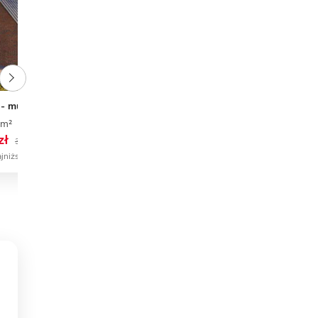
4 - murowany
Sosenka 5 wariant B
 m²
3
1
0
72,75 m²
2
2
1
zł
4 632 zł
3 950 zł
5 790 zł
ajniższa cena
4 632 zł najniższa cena