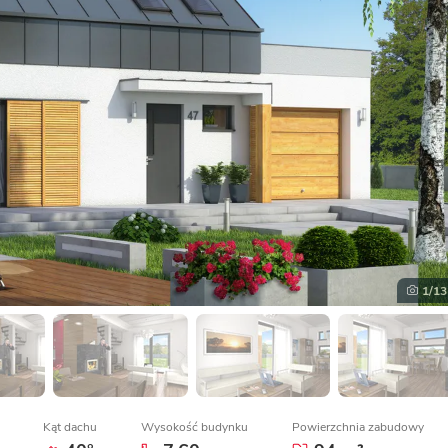
1
/13
Kąt dachu
Wysokość budynku
Powierzchnia zabudowy