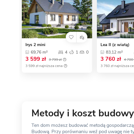
Irys 2 mini
Lea II (z wiatą)
69,76 m²
4
1
0
83,12 m²
3 599 zł
3 760 zł
3 799 zł
4 700 
3 599 zł najniższa cena
3 760 zł najniższa c
Metody i koszt budowy
Ten dom możesz budować metodą gospodarczą, s
Budową. Przy porównaniu weź pod uwagę nie tylk