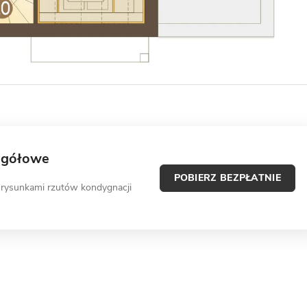
egółowe
POBIERZ BEZPŁATNIE
 rysunkami rzutów kondygnacji