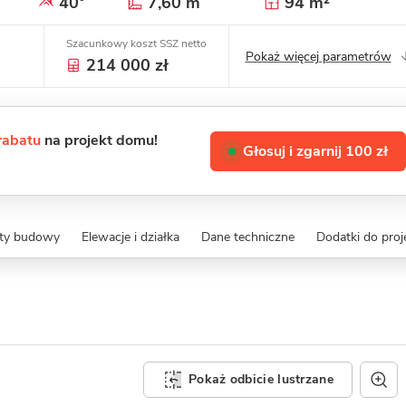
40°
7,60 m
94 m²
Szacunkowy koszt SSZ netto
Pokaż więcej parametrów
214 000 zł
 rabatu
na projekt domu!
Głosuj i zgarnij 100 zł
zty budowy
Elewacje i działka
Dane techniczne
Dodatki do proj
Pokaż odbicie lustrzane