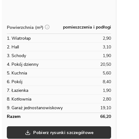
pomieszczenia i podłogi
Powierzchnia (m²)
1. Wiatrołap
2,90
2. Hall
3,10
3. Schody
1,90
4. Pokój dzienny
20,50
5. Kuchnia
5,60
6. Pokój
8,40
7. Łazienka
1,90
8. Kotłownia
2,80
9. Garaż jednostanowiskowy
19,10
Razem
66,20
Pobierz rysunki szczegółowe