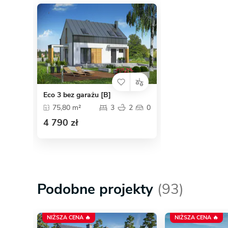
Eco 3 bez garażu [B]
75,80 m²
3
2
0
4 790 zł
Podobne projekty
(93)
NIŻSZA CENA 🔥
NIŻSZA CENA 🔥