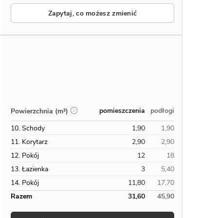
Zapytaj, co możesz zmienić
pomieszczenia
podłogi
Powierzchnia (m²)
10. Schody
1,90
1,90
11. Korytarz
2,90
2,90
12. Pokój
12
18
13. Łazienka
3
5,40
14. Pokój
11,80
17,70
Razem
31,60
45,90