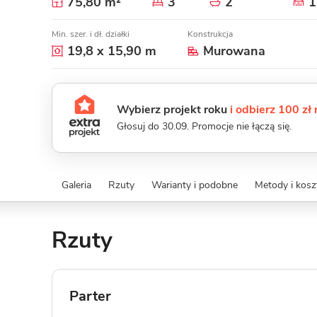
75,80 m²
3
2
1
Min. szer. i dł. działki
Konstrukcja
19,8 x 15,90 m
Murowana
Wybierz projekt roku
i odbierz 100 zł
Głosuj do 30.09. Promocje nie łączą się.
Galeria
Rzuty
Warianty i podobne
Metody i kos
Rzuty
Parter