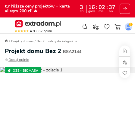
👉 Niższe ceny projektów
+ karta
3
16
02
36
allegro 200 zł!
🔥
dni
godz.
min.
sek.
4.9
667
opinii
Projekty domów
Bez 2
należy do kategorii
Projekt domu Bez 2
BSA2144
Dodaj opinię
OZE - BIOMASA