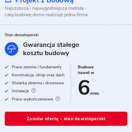
Projekt z Budową
Najszybsza i najwygodniejsza metoda -
całą budowę domu realizuje jedna firma
Stan deweloperski
Gwarancja stałego
kosztu budowy
Prace ziemne i fundamenty
Budowa
nawet w
Konstrukcja, strop oraz dach
6
Stolarka okienna i drzwiowa
Instalacje
mies.
Prace wykończeniowe
Zamów ofertę - stan deweloperski