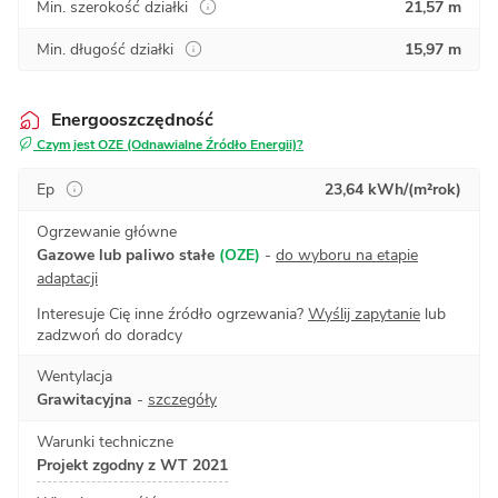
Min. szerokość działki
21,57 m
Min. długość działki
15,97 m
Energooszczędność
Czym jest OZE (Odnawialne Źródło Energii)?
Ep
23,64 kWh/(m²rok)
Ogrzewanie główne
Gazowe lub paliwo stałe
(OZE)
-
do wyboru na etapie
adaptacji
Interesuje Cię inne źródło ogrzewania?
Wyślij zapytanie
lub
zadzwoń do doradcy
Wentylacja
Grawitacyjna
-
szczegóły
Warunki techniczne
Projekt zgodny z WT 2021