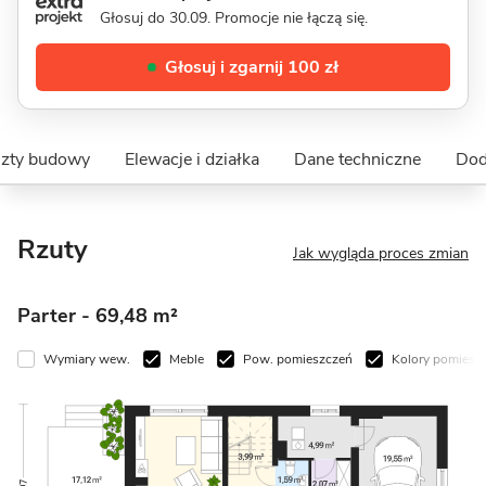
Głosuj do 30.09. Promocje nie łączą się.
Głosuj i zgarnij 100 zł
szty budowy
Elewacje i działka
Dane techniczne
Dod
Rzuty
Jak wygląda proces zmian
Parter
- 69,48 m²
Wymiary wew.
Meble
Pow. pomieszczeń
Kolory pomiesz