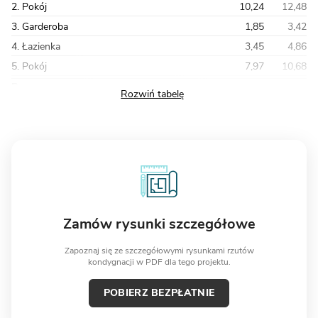
2. Pokój
10,24
12,48
3. Garderoba
1,85
3,42
4. Łazienka
3,45
4,86
5. Pokój
7,97
10,68
Razem
35,20
45,84
Zamów rysunki szczegółowe
Zapoznaj się ze szczegółowymi rysunkami rzutów
kondygnacji w PDF dla tego projektu.
POBIERZ BEZPŁATNIE