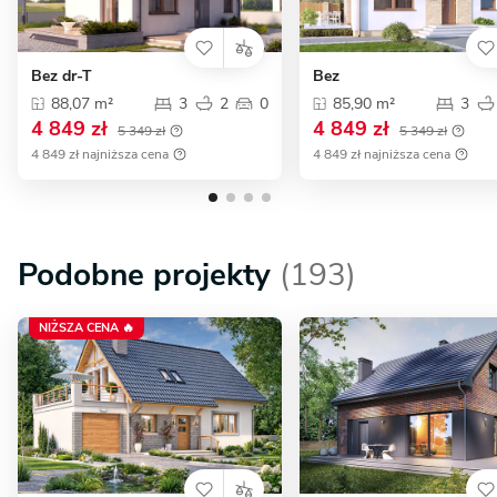
Bez dr-T
Bez
88,07 m²
3
2
0
85,90 m²
3
4 849 zł
4 849 zł
5 349 zł
5 349 zł
4 849 zł najniższa cena
4 849 zł najniższa cena
Podobne projekty
(193)
NIŻSZA CENA 🔥