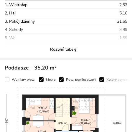
1. Wiatrołap
2,32
2. Hall
5,16
3. Pokój dzienny
21,69
4. Schody
3,99
5. Wc
1,59
Razem
69,48
Poddasze
- 35,20 m²
Wymiary wew.
Meble
Pow. pomieszczeń
Kolory pomiesz