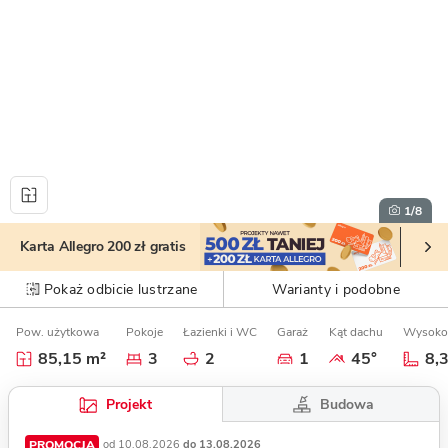
1
/8
Karta Allegro 200 zł gratis
Pokaż odbicie lustrzane
Warianty i podobne
Pow. użytkowa
Pokoje
Łazienki i WC
Garaż
Kąt dachu
Wysoko
85,15 m²
3
2
1
45°
8,
Budowa
Projekt
PROMOCJA
od 10.08.2026
do 13.08.2026