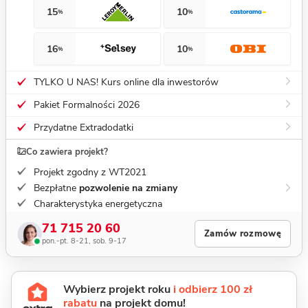
15
10
%
%
16
10
%
%
TYLKO U NAS! Kurs online dla inwestorów
Pakiet Formalności 2026
Przydatne Extradodatki
Co zawiera projekt?
Projekt zgodny z WT2021
Bezpłatne
pozwolenie na zmiany
Charakterystyka energetyczna
71 715 20 60
Zamów rozmowę
pon.-pt. 8-21, sob. 9-17
Wybierz projekt roku
i odbierz 100 zł
rabatu
na projekt domu!