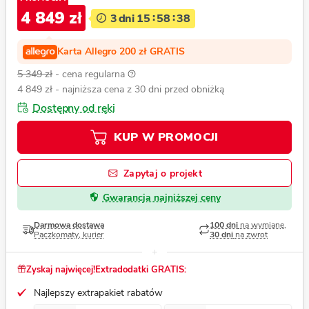
4 849 zł
3
dni
15
58
36
Karta Allegro 200 zł GRATIS
5 349 zł
- cena regularna
4 849 zł
- najniższa cena z 30 dni przed obniżką
Dostępny od ręki
KUP W PROMOCJI
Zapytaj o projekt
Gwarancja najniższej ceny
Darmowa dostawa
100 dni
na wymianę,
Paczkomaty, kurier
30 dni
na zwrot
Zyskaj najwięcej!
Extradodatki GRATIS:
Najlepszy extrapakiet rabatów