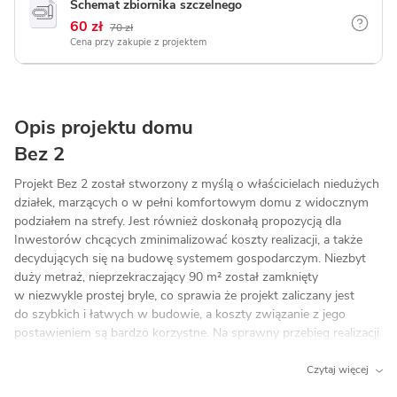
Schemat zbiornika szczelnego
60 zł
70 zł
Cena przy zakupie z projektem
Opis projektu domu
Bez 2
Projekt Bez 2 został stworzony z myślą o właścicielach niedużych
działek, marzących o w pełni komfortowym domu z widocznym
podziałem na strefy. Jest również doskonałą propozycją dla
Inwestorów chcących zminimalizować koszty realizacji, a także
decydujących się na budowę systemem gospodarczym. Niezbyt
duży metraż, nieprzekraczający 90 m² został zamknięty
w niezwykle prostej bryle, co sprawia że projekt zaliczany jest
do szybkich i łatwych w budowie, a koszty związanie z jego
postawieniem są bardzo korzystne. Na sprawny przebieg realizacji
oraz niskie wydatki, wypływa również dach o dwuspadowej
formie. Mimo nieskomplikowanej konstrukcji, budynek z zewnątrz
Czytaj więcej
prezentuje się wyjątkowo ładnie. Elewacja w jasnych kolorach