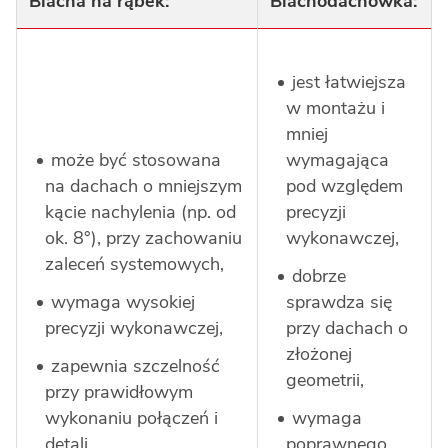
Blacha na rąbek:
Blachodachówka:
jest łatwiejsza
w montażu i
mniej
może być stosowana
wymagająca
na dachach o mniejszym
pod względem
kącie nachylenia (np. od
precyzji
ok. 8°), przy zachowaniu
wykonawczej,
zaleceń systemowych,
dobrze
wymaga wysokiej
sprawdza się
precyzji wykonawczej,
przy dachach o
złożonej
zapewnia szczelność
geometrii,
przy prawidłowym
wykonaniu połączeń i
wymaga
detali.
poprawnego