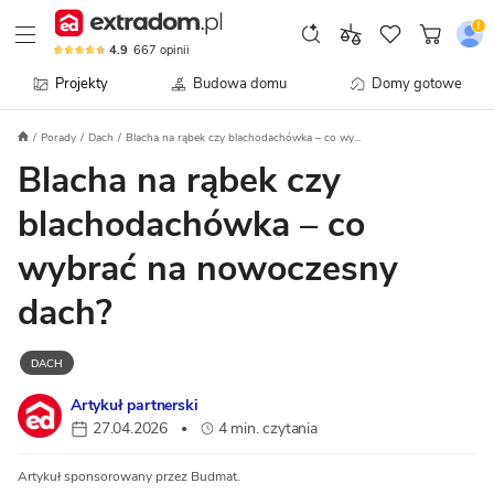
4.9
667
opinii
Projekty
Budowa domu
Domy gotowe
Porady
Dach
Blacha na rąbek czy blachodachówka – co wy...
Blacha na rąbek czy
blachodachówka – co
wybrać na nowoczesny
dach?
DACH
Artykuł partnerski
27.04.2026
4 min. czytania
•
Artykuł sponsorowany przez Budmat.