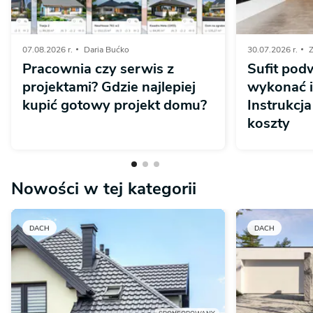
07.08.2026 r.
Daria Bućko
30.07.2026 r.
Z
Pracownia czy serwis z
Sufit pod
projektami? Gdzie najlepiej
wykonać 
kupić gotowy projekt domu?
Instrukcja
koszty
Nowości w tej kategorii
DACH
DACH