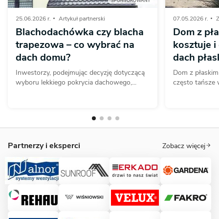
SPONSOROWANY
25.06.2026 r.
Artykuł partnerski
07.05.2026 r.
Z
Blachodachówka czy blacha
Dom z pła
trapezowa – co wybrać na
kosztuje i
dach domu?
dach płas
Inwestorzy, podejmując decyzję dotyczącą
Dom z płaskim
wyboru lekkiego pokrycia dachowego,...
często tańsze 
Partnerzy i eksperci
Zobacz więcej